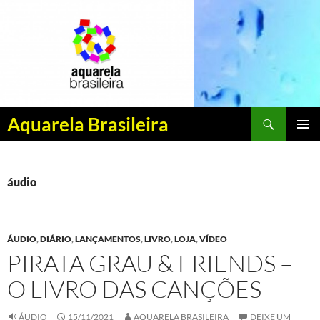
Pesquisar
Aquarela Brasileira
PULAR
MENU
PARA
PRINCI
O
CONTEÚDO
áudio
ÁUDIO
,
DIÁRIO
,
LANÇAMENTOS
,
LIVRO
,
LOJA
,
VÍDEO
PIRATA GRAU & FRIENDS –
O LIVRO DAS CANÇÕES
ÁUDIO
15/11/2021
AQUARELA BRASILEIRA
DEIXE UM