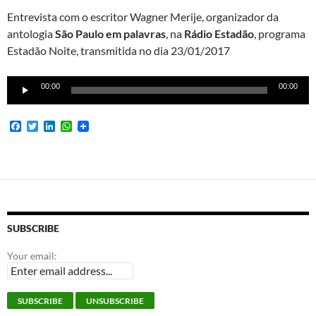
Entrevista com o escritor Wagner Merije, organizador da
antologia
São Paulo em palavras
, na
Rádio Estadão
, programa
Estadão Noite, transmitida no dia 23/01/2017
Tocador
00:00
00:00
de
áudio
F
T
L
W
a
w
i
h
c
i
n
a
e
t
k
t
b
t
e
s
o
e
d
A
o
r
I
p
k
n
p
SUBSCRIBE
Your email: