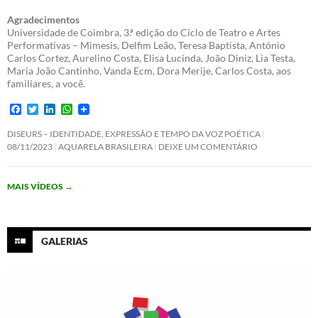
Agradecimentos
Universidade de Coimbra, 3.ª edição do Ciclo de Teatro e Artes
Performativas – Mimesis, Delfim Leão, Teresa Baptista, António
Carlos Cortez, Aurelino Costa, Elisa Lucinda, João Diniz, Lia Testa,
Maria João Cantinho, Vanda Ecm, Dora Merije, Carlos Costa, aos
familiares, a você.
F
T
L
W
a
w
i
h
c
i
n
a
DISEURS – IDENTIDADE, EXPRESSÃO E TEMPO DA VOZ POÉTICA
e
t
k
t
08/11/2023
AQUARELA BRASILEIRA
DEIXE UM COMENTÁRIO
b
t
e
s
o
e
d
A
o
r
I
p
MAIS VÍDEOS
→
k
n
p
GALERIAS