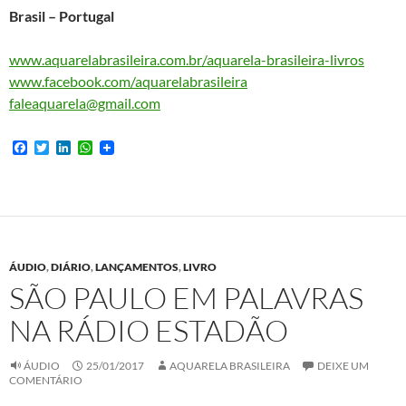
Brasil – Portugal
www.aquarelabrasileira.com.br/aquarela-brasileira-livros
www.facebook.com/aquarelabrasileira
faleaquarela@gmail.com
F
T
L
W
a
w
i
h
c
i
n
a
e
t
k
t
b
t
e
s
o
e
d
A
o
r
I
p
k
n
p
ÁUDIO
,
DIÁRIO
,
LANÇAMENTOS
,
LIVRO
SÃO PAULO EM PALAVRAS
NA RÁDIO ESTADÃO
ÁUDIO
25/01/2017
AQUARELA BRASILEIRA
DEIXE UM
COMENTÁRIO