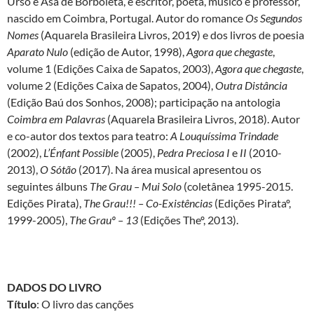
Urso e Asa de Borboleta, é escritor, poeta, músico e professor,
nascido em Coimbra, Portugal. Autor do romance
Os Segundos
Nomes
(Aquarela Brasileira Livros, 2019) e dos livros de poesia
Aparato Nulo
(edição de Autor, 1998),
Agora que chegaste
,
volume 1 (Edições Caixa de Sapatos, 2003),
Agora que chegaste
,
volume 2 (Edições Caixa de Sapatos, 2004),
Outra Distância
(Edição Baú dos Sonhos, 2008); participação na antologia
Coimbra em Palavras
(Aquarela Brasileira Livros, 2018). Autor
e co-autor dos textos para teatro:
A Louquíssima Trindade
(2002),
L’Énfant Possible
(2005),
Pedra Preciosa I
e
II
(2010-
2013),
O Sótão
(2017). Na área musical apresentou os
seguintes álbuns
The Grau – Mui Solo
(coletânea 1995-2015.
Edições Pirata),
The Grau!!! – Co-Existências
(Edições Pirataº,
1999-2005),
The Grauº – 13
(Edições Theº, 2013).
DADOS DO LIVRO
Título
: O livro das canções