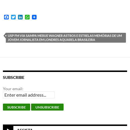
F
T
L
W
a
w
i
h
c
i
n
a
e
t
k
t
b
t
e
s
USP FM VIA SAMPA MERIJE WAGNER ASTROS E ESTRELAS MEMÓRIAS DE UM
o
e
d
A
JOVEM JORNALISTA EM LONDRES AQUARELA BRASILEIRA
o
r
I
p
k
n
p
SUBSCRIBE
Your email:
ASSISTA