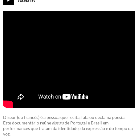
Diseur (do francês) é a pessoa que recita, fala ou declama poesia.
Este documentário reúne
diseurs
de Portugal e Brasil em
performances que tratam da identidade, da expressão e do tempo da
voz.