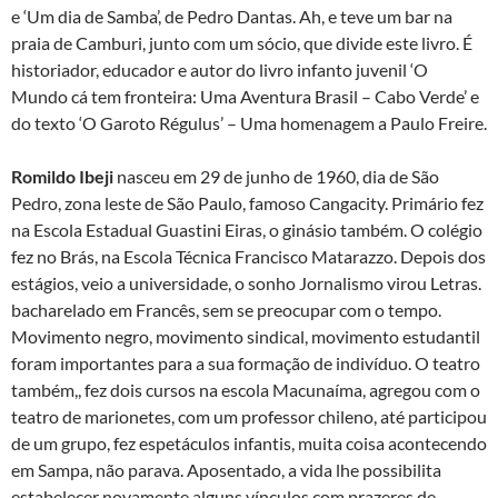
e ‘Um dia de Samba’, de Pedro Dantas. Ah, e teve um bar na
praia de Camburi, junto com um sócio, que divide este livro. É
historiador, educador e autor do livro infanto juvenil ‘O
Mundo cá tem fronteira: Uma Aventura Brasil – Cabo Verde’ e
do texto ‘O Garoto Régulus’ – Uma homenagem a Paulo Freire.
Romildo Ibeji
nasceu em 29 de junho de 1960, dia de São
Pedro, zona leste de São Paulo, famoso Cangacity. Primário fez
na Escola Estadual Guastini Eiras, o ginásio também. O colégio
fez no Brás, na Escola Técnica Francisco Matarazzo. Depois dos
estágios, veio a universidade, o sonho Jornalismo virou Letras.
bacharelado em Francês, sem se preocupar com o tempo.
Movimento negro, movimento sindical, movimento estudantil
foram importantes para a sua formação de indivíduo. O teatro
também,, fez dois cursos na escola Macunaíma, agregou com o
teatro de marionetes, com um professor chileno, até participou
de um grupo, fez espetáculos infantis, muita coisa acontecendo
em Sampa, não parava. Aposentado, a vida lhe possibilita
estabelecer novamente alguns vínculos com prazeres de