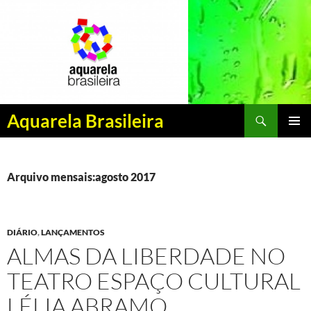
Pesquisar
Aquarela Brasileira
PULAR
MENU
PARA
PRINCI
O
CONTEÚDO
Arquivo mensais:agosto 2017
DIÁRIO
,
LANÇAMENTOS
ALMAS DA LIBERDADE NO
TEATRO ESPAÇO CULTURAL
LÉLIA ABRAMO