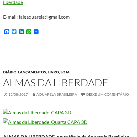
liberdade
E-mail: faleaquarela@gmail.com
F
T
L
W
a
w
i
h
c
i
n
a
e
t
k
t
b
t
e
s
o
e
d
A
o
r
I
p
k
n
p
DIÁRIO
,
LANÇAMENTOS
,
LIVRO
,
LOJA
ALMAS DA LIBERDADE
15/08/2017
AQUARELA BRASILEIRA
DEIXE UM COMENTÁRIO
ALMAS DA LIBERDADE,
novo título da
Aquarela Brasileira