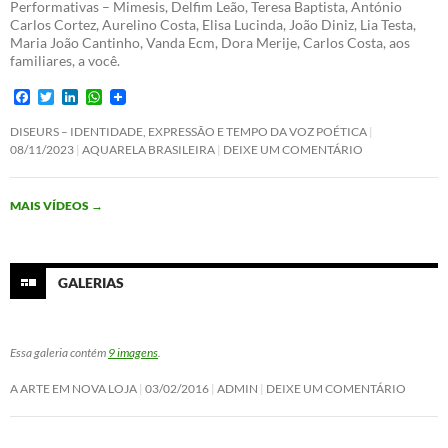
Performativas – Mimesis, Delfim Leão, Teresa Baptista, António
Carlos Cortez, Aurelino Costa, Elisa Lucinda, João Diniz, Lia Testa,
Maria João Cantinho, Vanda Ecm, Dora Merije, Carlos Costa, aos
familiares, a você.
F
T
L
W
a
w
i
h
c
i
n
a
DISEURS – IDENTIDADE, EXPRESSÃO E TEMPO DA VOZ POÉTICA
e
t
k
t
08/11/2023
AQUARELA BRASILEIRA
DEIXE UM COMENTÁRIO
b
t
e
s
o
e
d
A
o
r
I
p
MAIS VÍDEOS
→
k
n
p
GALERIAS
Essa galeria contém
9 imagens
.
A ARTE EM NOVA LOJA
03/02/2016
ADMIN
DEIXE UM COMENTÁRIO