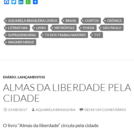
F
T
L
W
a
w
i
h
c
i
n
a
e
t
k
t
b
t
e
s
AQUARELA BRASILEIRA LIVROS
BRASIL
CONTOS
CRÔNICA
o
e
d
A
LITERATURA
LIVRO
METRÓPOLE
POESIA
SÃO PAULO
o
r
I
p
k
n
p
SUPRASENSORIAL
TV DOS TRABALHADORES
TVT
WAGNER MERIJE
DIÁRIO
,
LANÇAMENTOS
ALMAS DA LIBERDADE PELA
CIDADE
25/08/2017
AQUARELA BRASILEIRA
DEIXE UM COMENTÁRIO
O livro “Almas da liberdade” circula pela cidade