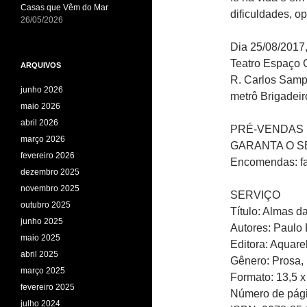
Casas que Vêm do Mar
dificuldades, o
26/05/2026
Dia 25/08/2017,
Teatro Espaço C
ARQUIVOS
R. Carlos Sampa
junho 2026
metrô Brigadeir
maio 2026
abril 2026
PRÉ-VENDAS
março 2026
GARANTA O S
fevereiro 2026
Encomendas: f
dezembro 2025
novembro 2025
SERVIÇO
outubro 2025
Título: Almas d
junho 2025
Autores: Paulo R
maio 2025
Editora: Aquarel
abril 2025
Gênero: Prosa, 
março 2025
Formato: 13,5 x
fevereiro 2025
Número de pági
julho 2024