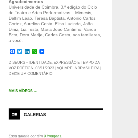
Agradecimentos
Universidade de Coimbra, 3.ª edição do Ciclo
de Teatro e Artes Performativas – Mimesis,
Delfim Leão, Teresa Baptista, António Carlos
Cortez, Aurelino Costa, Elisa Lucinda, João
Diniz, Lia Testa, Maria João Cantinho, Vanda
Ecm, Dora Merije, Carlos Costa, aos familiares,
a você.
F
T
L
W
a
w
i
h
c
i
n
a
DISEURS – IDENTIDADE, EXPRESSÃO E TEMPO DA
e
t
k
t
VOZ POÉTICA
08/11/2023
AQUARELA BRASILEIRA
b
t
e
s
DEIXE UM COMENTÁRIO
o
e
d
A
o
r
I
p
k
n
p
MAIS VÍDEOS
→
GALERIAS
Essa galeria contém
9 imagens
.