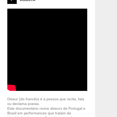
Diseur (do francês) é a pessoa que recita, fala
ou declama poesia.
Este documentário reúne
diseurs
de Portugal e
Brasil em performances que tratam da