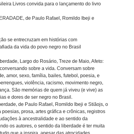
ileira Livros convida para o lançamento do livro
RADADE, de Paulo Rafael, Romildo Ibeji e
ção se entrecruzam em histórias com
a afiada da vida do povo negro no Brasil
berdade, Largo do Rosário, Treze de Maio, Afeto:
 conversando sobre a vida. Conversam sobre
e, amor, sexo, família, bailes, futebol, poesia, e
errengues, violência, racismo, movimento negro,
rança. São memórias de quem já viveu (e vive) as
ias e dores de ser negro no Brasil.
erdade, de Paulo Rafael, Romildo Ibeji e Stiãojs, o
á poesias, prosa, artes gráfica
e crônicas, registros
udações à ancestralidade e ao sentido da
ndo os autores, o sentido da liberdade é ter muita
 tudo que a inspira, apesar das atrocidades,