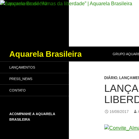
PULAR PARA O
Pesquisar
Aquarela Brasileira
GRUPO AQUARE
LANÇAMENTOS
DIÁRIO
,
LANÇAME
PRESS_NEWS
LANÇA
CONTATO
LIBER
16/08/2017
ACOMPANHE A AQUARELA
BRASILEIRA