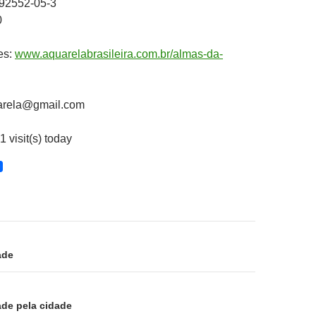
92552-05-3
0
es:
www.aquarelabrasileira.com
.br/almas-da-
uarela@gmail.com
1 visit(s) today
ão
ade
ade pela cidade