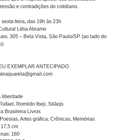
pressão e contradições do cotidiano.
 sexta-feira, das 19h às 23h
ultural Lélia Abramo
io, 305 – Bela Vista, São Paulo/SP (ao lado do
o)
EU EXEMPLAR ANTECIPADO
aleaquarela@gmail.com
a liberdade
afael, Romildo Ibeji, Stiãojs
a Brasileira Livros
Poesias, Artes gráfica, Crônicas, Memórias
 17,5 cm
nas: 160