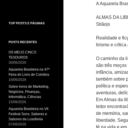
A Aquarela Bras
ALMAS DA LIBE
TOP POSTS E PÁGINAS
Stiãojs
Realidade e fic
POSTS RECENTES
lirismo e crític
OS MEUS CINCO
TESOUROS
O caminho da li
30/06/2026
são três moços
Aquarela Brasileira na 47ª
infância, amizad
Feira do Livro de Coimbra
também sobre p
16/06/2026
política e espe
Sobre livros de Marketing,
Negócios, Finanças,
aventuras, delíc
Informática, Ciências
Em Almas da lib
15/06/2026
leitor encontrar
Aquarela Brasileira no VII
de memória, sa
Festival Sons, Saberes e
Sabores da Lusofonia
liberdade. Segu
07/06/2026
fé na vida e em