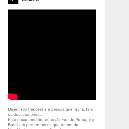
Diseur (do francês) é a pessoa que recita, fala
ou declama poesia.
Este documentário reúne
diseurs
de Portugal e
Brasil em performances que tratam da