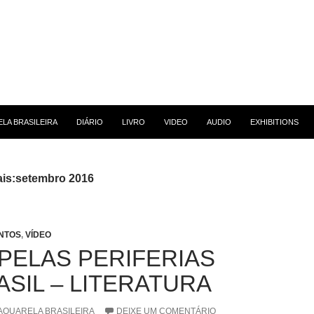
 CONTEÚDO
LA BRASILEIRA
DIÁRIO
LIVRO
VIDEO
AUDIO
EXHIBITIONS
is:setembro 2016
NTOS
,
VÍDEO
 PELAS PERIFERIAS
ASIL – LITERATURA
AQUARELA BRASILEIRA
DEIXE UM COMENTÁRIO