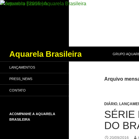
PULAR PARA O
Pesquisar
Aquarela Brasileira
GRUPO AQUARE
LANÇAMENTOS
Arquivo mensa
PRESS_NEWS
CONTATO
DIÁRIO
,
LANÇAME
SÉRIE
ACOMPANHE A AQUARELA
BRASILEIRA
DO BR
20/09/2016