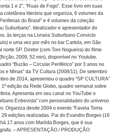
nta 1 e 2”, “Ruas de Fogo”. Esse livro em suas
 coletânea literária que organiza, 6 volumes da
Periferias do Brasil” e 4 volumes da coleção
u Suburbano”. Idealizador e apresentador do
o, às terças na Livraria Suburbano Convicto
ulo) e uma vez por mês no bar Cartola, em São
al norte SP. Diretor (com Toni Nogueira) do filme
(ficção, 2009, 52 min), disponível no Youtube.
adro “Buzão – Circular Periférico” por 3 anos no
s e Minas” da TV Cultura (2008/11). De setembro
mbro de 2014, apresentou o quadro “SP CULTURA”
 1ª edição da Rede Globo, quadro semanal sobre
riferia. Apresenta em seu canal no YouTube o
rbano Entrevista” com personalidades do universo
eiro. Organiza desde 2004 o evento “Favela Toma
i 29 edições realizadas. Pai do Evandro Borges (16
 há 17 anos com Marilda Borges, que é sua
otógrafa. – APRESENTAÇÃO / PRODUÇÃO