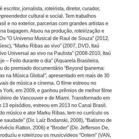
é escritor, jornalista, roteirista, diretor, curador,
preendedor cultural e social. Tem trabalhos
il e no exterior, parcerias com grandes artistas e
na bagagem. Atuou na produção, roteirização e
Ds “O Universo Musical de Raul de Souza” (2012,
sc), “Marku Ribas ao vivo” (2007, DVD, Itaú
tivo Universal ao vivo na Paulista” (2008-2010, Itaú
ije – Feito durante o dia” (Aquarela Brasileira,
pou do premiado documentário “Beyond Ipanema:
ras na Música Global”, apresentado em mais de 30
ivais de música e cinema. O filme estreou no
York, em 2009, e ganhou prêmios de melhor filme
sileiro de Vancouver e de Miami. Transformado em
 13 episódios, estreou em 2013 no Canal Brasil.
o músico e ator Marku Ribas, tem no currículo os
e saudade” (Dir. Laíz Bodanski, 2008), “Batismo de
lvécio Ratton, 2006) e “Broder” (Dir. Jefferson De,
 produziu e roteirizou os musicvideos “Ontem” (VAN,