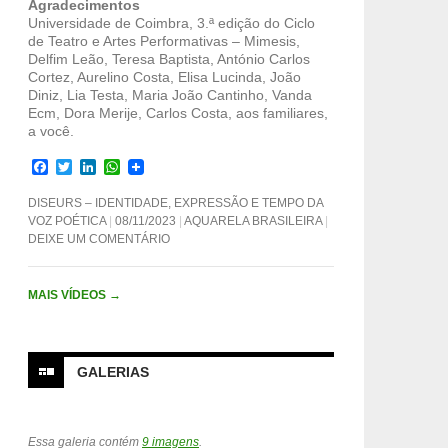
Agradecimentos
Universidade de Coimbra, 3.ª edição do Ciclo
de Teatro e Artes Performativas – Mimesis,
Delfim Leão, Teresa Baptista, António Carlos
Cortez, Aurelino Costa, Elisa Lucinda, João
Diniz, Lia Testa, Maria João Cantinho, Vanda
Ecm, Dora Merije, Carlos Costa, aos familiares,
a você.
F
T
L
W
a
w
i
h
c
i
n
a
DISEURS – IDENTIDADE, EXPRESSÃO E TEMPO DA
e
t
k
t
VOZ POÉTICA
08/11/2023
AQUARELA BRASILEIRA
b
t
e
s
DEIXE UM COMENTÁRIO
o
e
d
A
o
r
I
p
k
n
p
MAIS VÍDEOS
→
GALERIAS
Essa galeria contém
9 imagens
.