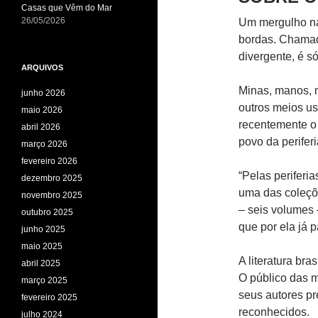
Casas que Vêm do Mar
26/05/2026
Um mergulho na
bordas. Chamada
divergente, é só
ARQUIVOS
Minas, manos, m
junho 2026
outros meios us
maio 2026
recentemente o 
abril 2026
povo da periferi
março 2026
fevereiro 2026
“Pelas periferi
dezembro 2025
uma das coleçõe
novembro 2025
– seis volumes 
outubro 2025
que por ela já 
junho 2025
maio 2025
A literatura br
abril 2025
O público das m
março 2025
seus autores pr
fevereiro 2025
reconhecidos.
julho 2024