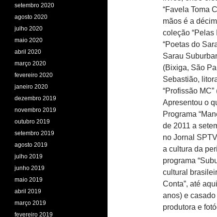
setembro 2020
“Favela Toma Co
agosto 2020
mãos é a décima
julho 2020
coleção “Pelas 
maio 2020
“Poetas do Sara
abril 2020
Sarau Suburban
março 2020
(Bixiga, São Pa
fevereiro 2020
Sebastião, litor
janeiro 2020
“Profissão MC” 
dezembro 2019
Apresentou o qu
novembro 2019
Programa “Mano
outubro 2019
de 2011 a sete
setembro 2019
no Jornal SPTV
agosto 2019
a cultura da pe
julho 2019
programa “Subu
junho 2019
cultural brasil
maio 2019
Conta”, até aqu
abril 2019
anos) e casado
março 2019
produtora e f
fevereiro 2019