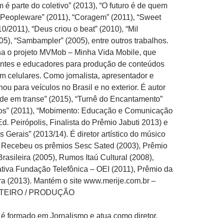
 é parte do coletivo” (2013), “O futuro é de quem
“Peopleware” (2011), “Coragem” (2011), “Sweet
0/2011), “Deus criou o beat” (2010), “Mil
05), “Sambampler” (2005), entre outros trabalhos.
na o projeto MVMob – Minha Vida Mobile, que
antes e educadores para produção de conteúdos
m celulares. Como jornalista, apresentador e
alhou para veículos no Brasil e no exterior. É autor
ade em transe” (2015), “Turnê do Encantamento”
dos” (2011), “Mobimento: Educação e Comunicação
Ed. Peirópolis, Finalista do Prêmio Jabuti 2013) e
 Gerais” (2013/14). É diretor artístico do músico
 Recebeu os prêmios Sesc Sated (2003), Prêmio
rasileira (2005), Rumos Itaú Cultural (2008),
tiva Fundação Telefônica – OEI (2011), Prêmio da
a (2013)­­­­. Mantém o site www.merije.com.br –
OTEIRO / PRODUÇÃO
é formado em Jornalismo e atua como diretor,