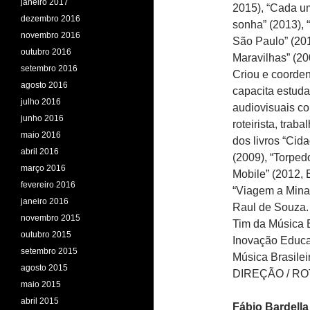
janeiro 2017
2015), “Cada um
dezembro 2016
sonha” (2013), 
novembro 2016
São Paulo” (201
outubro 2016
Maravilhas” (20
setembro 2016
Criou e coorde
agosto 2016
capacita estud
julho 2016
audiovisuais co
junho 2016
roteirista, trab
maio 2016
dos livros “Cid
abril 2016
(2009), “Torpe
março 2016
Mobile” (2012, 
fevereiro 2016
“Viagem a Minas
janeiro 2016
Raul de Souza.
novembro 2015
Tim da Música B
outubro 2015
Inovação Educa
setembro 2015
Música Brasileir
agosto 2015
DIREÇÃO / R
maio 2015
abril 2015
Fábio Bardella