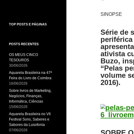
SINOPSE
TOP POSTS E PÁGINAS
Série de s
periférica
POSTS RECENTES
apresenta
ativista c
OS MEUS CINCO
Buzo, ins
TESOUROS
30/06/2026
“Pelas per
Aquarela Brasileira na 47ª
volume s
Feira do Livro de Coimbra
2016).
16/06/2026
Sobre livros de Marketing,
Negócios, Finanças,
Informática, Ciências
15/06/2026
Aquarela Brasileira no VII
Festival Sons, Saberes e
Sabores da Lusofonia
07/06/2026
SOBRE O