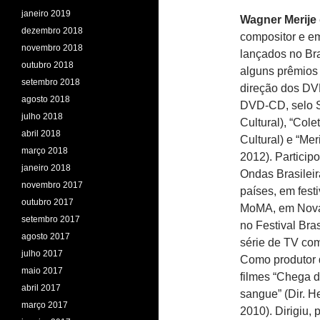
janeiro 2019
Wagner Merije
dezembro 2018
compositor e em
novembro 2018
lançados no Bras
outubro 2018
alguns prêmios 
setembro 2018
direção dos DV
agosto 2018
DVD-CD, selo Se
julho 2018
Cultural), “Cole
abril 2018
Cultural) e “Mer
março 2018
2012). Partici
janeiro 2018
Ondas Brasilei
novembro 2017
países, em fest
outubro 2017
MoMA, em Nova 
setembro 2017
no Festival Bra
agosto 2017
série de TV com
julho 2017
Como produtor d
maio 2017
filmes “Chega d
abril 2017
sangue” (Dir. He
março 2017
2010). Dirigiu,