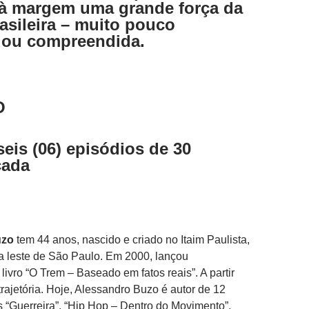
a à margem uma grande força da
rasileira – muito pouco
 ou compreendida.
O
seis (06) episódios de 30
cada
uzo
tem 44 anos, nascido e criado no Itaim Paulista,
a leste de São Paulo. Em 2000, lançou
livro “O Trem – Baseado em fatos reais”. A partir
rajetória. Hoje, Alessandro Buzo é autor de 12
es “Guerreira”, “Hip Hop – Dentro do Movimento”,