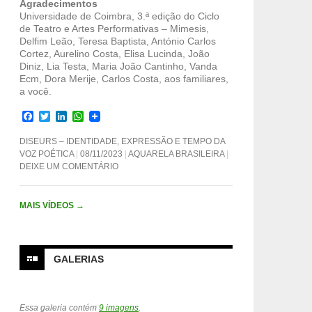
Agradecimentos
Universidade de Coimbra, 3.ª edição do Ciclo
de Teatro e Artes Performativas – Mimesis,
Delfim Leão, Teresa Baptista, António Carlos
Cortez, Aurelino Costa, Elisa Lucinda, João
Diniz, Lia Testa, Maria João Cantinho, Vanda
Ecm, Dora Merije, Carlos Costa, aos familiares,
a você.
F
T
L
W
a
w
i
h
c
i
n
a
DISEURS – IDENTIDADE, EXPRESSÃO E TEMPO DA
e
t
k
t
VOZ POÉTICA
08/11/2023
AQUARELA BRASILEIRA
b
t
e
s
DEIXE UM COMENTÁRIO
o
e
d
A
o
r
I
p
k
n
p
MAIS VÍDEOS
→
GALERIAS
Essa galeria contém
9 imagens
.