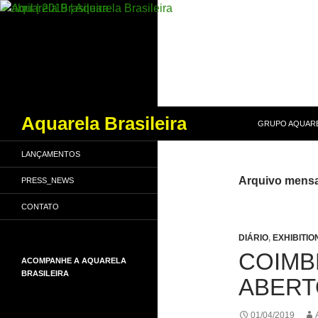
PULAR PARA O
Pesquisar
Aquarela Brasileira
GRUPO AQUARE
LANÇAMENTOS
Arquivo mensai
PRESS_NEWS
CONTATO
DIÁRIO
,
EXHIBITIO
COIMB
ACOMPANHE A AQUARELA
BRASILEIRA
ABERT
01/04/2019