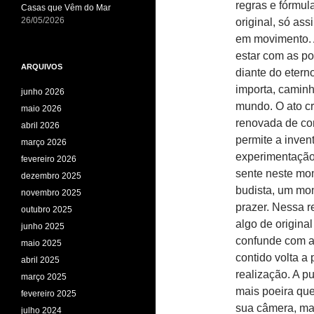
regras e fórmul
Casas que Vêm do Mar
26/05/2026
original, só ass
em movimento. 
estar com as p
ARQUIVOS
diante do etern
importa, camin
junho 2026
mundo. O ato cr
maio 2026
renovada de co
abril 2026
permite a invent
março 2026
experimentação 
fevereiro 2026
sente neste mom
dezembro 2025
budista, um mo
novembro 2025
prazer. Nessa r
outubro 2025
algo de origina
junho 2025
confunde com a 
maio 2025
contido volta a
abril 2025
realização. A p
março 2025
mais poeira que
fevereiro 2025
sua câmera, ma
julho 2024