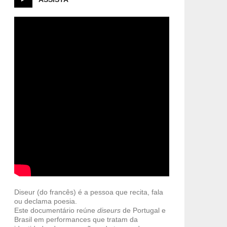
Diseur (do francês) é a pessoa que recita, fala
ou declama poesia.
Este documentário reúne
diseurs
de Portugal e
Brasil em performances que tratam da