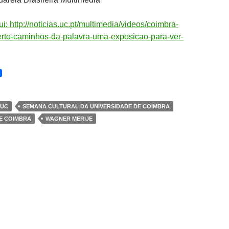
i: http://noticias.uc.pt/multimedia/videos/coimbra-
berto-caminhos-da-palavra-uma-exposicao-para-ver-
LUC
SEMANA CULTURAL DA UNIVERSIDADE DE COIMBRA
E COIMBRA
WAGNER MERIJE