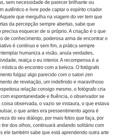
as, sem necessidade de parecer brilhante ou
im autêntico e livre pode captar o espírito criador
Aquele que mergulha na viagem do ver tem que
ortas da percepção sempre abertas, sabe que
o precisa esquecer de si próprio. A criação é o que
ho de conhecimento, poderosa arma de encontrar o
iativo é contínuo e sem fim, a prática sempre
ntemplar humaniza a visão, anula verdades,
ividade, realça o eu interior. A recompensa é a
mística do encontro com a beleza. O fotógrafo
ento fulgaz algo parecido com o satori zen
mento de revelação, um indefinido e maravilhoso
espeitosa relação consigo mesmo, o fotógrafo cria
l com espontaneidade e fluência, o observador se
coisa observada, o vazio se instaura, o que estava
 pulsar, o que antes era pressentimento agora é
ureza do seu diálogo, por mais fotos que faça, por
 tire dos olhos, continuará andando solitário com
s ele também sabe que está aprendendo outra arte