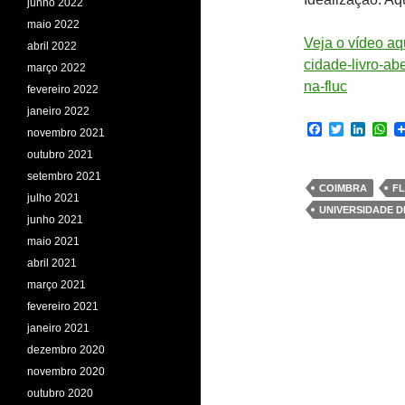
junho 2022
maio 2022
Veja o vídeo aqu
abril 2022
cidade-livro-a
março 2022
na-fluc
fevereiro 2022
janeiro 2022
F
T
L
W
novembro 2021
a
w
i
h
outubro 2021
c
i
n
a
e
t
k
t
setembro 2021
b
t
e
s
COIMBRA
F
julho 2021
o
e
d
A
UNIVERSIDADE D
o
r
I
p
junho 2021
k
n
p
maio 2021
abril 2021
março 2021
fevereiro 2021
janeiro 2021
dezembro 2020
novembro 2020
outubro 2020