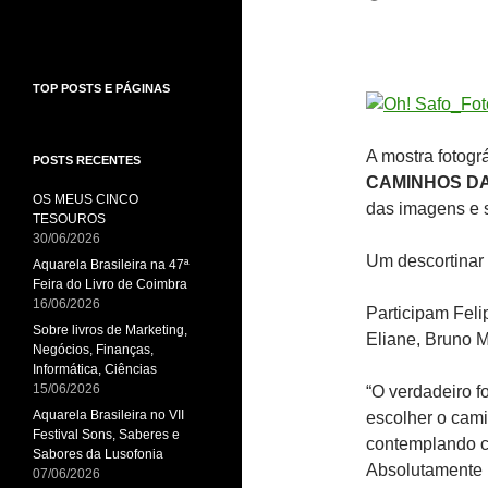
TOP POSTS E PÁGINAS
A mostra fotogr
POSTS RECENTES
CAMINHOS D
OS MEUS CINCO
das imagens e s
TESOUROS
30/06/2026
Um descortinar 
Aquarela Brasileira na 47ª
Feira do Livro de Coimbra
16/06/2026
Participam Feli
Sobre livros de Marketing,
Eliane, Bruno 
Negócios, Finanças,
Informática, Ciências
15/06/2026
“O verdadeiro f
Aquarela Brasileira no VII
escolher o cami
Festival Sons, Saberes e
contemplando co
Sabores da Lusofonia
Absolutamente 
07/06/2026