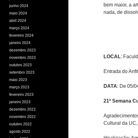
bem maior, a ar
junho 2024
nada, de dissolv
maio 2024
abril 2024
março 2024
fevereiro 2024
janeiro 2024
dezembro 2023
LOCAL
: Facul
novembro 2023
outubro 2023
Entrada do Anfit
setembro 2023
maio 2023
DATA
: De 05/0
março 2023
fevereiro 2023
21ª Semana Cu
janeiro 2023
dezembro 2022
Agradecimentos
novembro 2022
Cultural da UC
outubro 2022
agosto 2022
Idealização: Aq