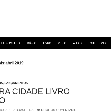
 CONTEÚDO
LA BRASILEIRA
DIÁRIO
LIVRO
VIDEO
AUDIO
EXHIBITIONS
s:abril 2019
NS
,
LANÇAMENTOS
RA CIDADE LIVRO
O
AQUARELA BRASILEIRA
DEIXE UM COMENTÁRIO