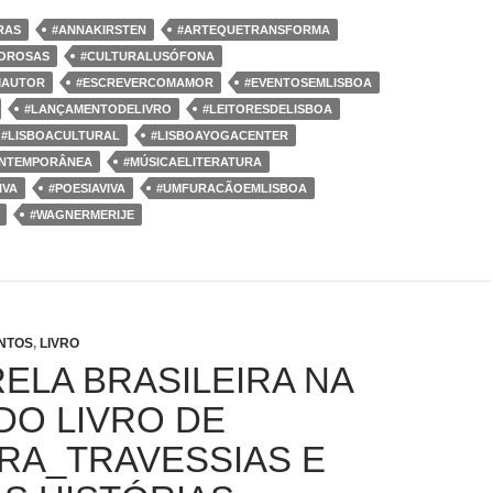
RAS
#ANNAKIRSTEN
#ARTEQUETRANSFORMA
OROSAS
#CULTURALUSÓFONA
MAUTOR
#ESCREVERCOMAMOR
#EVENTOSEMLISBOA
#LANÇAMENTODELIVRO
#LEITORESDELISBOA
#LISBOACULTURAL
#LISBOAYOGACENTER
ONTEMPORÂNEA
#MÚSICAELITERATURA
IVA
#POESIAVIVA
#UMFURACÃOEMLISBOA
#WAGNERMERIJE
NTOS
,
LIVRO
ELA BRASILEIRA NA
DO LIVRO DE
RA_TRAVESSIAS E