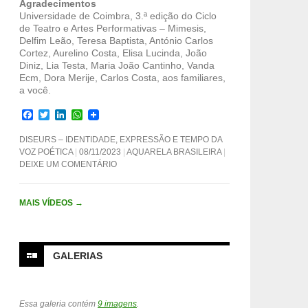
Agradecimentos
Universidade de Coimbra, 3.ª edição do Ciclo
de Teatro e Artes Performativas – Mimesis,
Delfim Leão, Teresa Baptista, António Carlos
Cortez, Aurelino Costa, Elisa Lucinda, João
Diniz, Lia Testa, Maria João Cantinho, Vanda
Ecm, Dora Merije, Carlos Costa, aos familiares,
a você.
F
T
L
W
a
w
i
h
c
i
n
a
DISEURS – IDENTIDADE, EXPRESSÃO E TEMPO DA
e
t
k
t
VOZ POÉTICA
08/11/2023
AQUARELA BRASILEIRA
b
t
e
s
DEIXE UM COMENTÁRIO
o
e
d
A
o
r
I
p
k
n
p
MAIS VÍDEOS
→
GALERIAS
Essa galeria contém
9 imagens
.