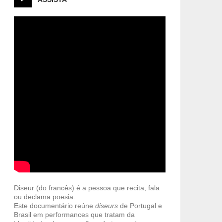
Diseur (do francês) é a pessoa que recita, fala
ou declama poesia.
Este documentário reúne
diseurs
de Portugal e
Brasil em performances que tratam da