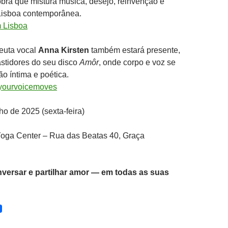
bra que mistura música, desejo, reinvenção e
 Lisboa contemporânea.
 Lisboa
peuta vocal
Anna Kirsten
também estará presente,
stidores do seu disco
Amôr
, onde corpo e voz se
o íntima e poética.
yourvoicemoves
ho de 2025 (sexta-feira)
oga Center – Rua das Beatas 40, Graça
nversar e partilhar amor — em todas as suas