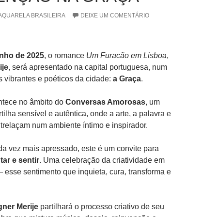
AQUARELA BRASILEIRA
DEIXE UM COMENTÁRIO
unho de 2025
, o romance
Um Furacão em Lisboa
,
ije
, será apresentado na capital portuguesa, num
s vibrantes e poéticos da cidade:
a Graça
.
ntece no âmbito do
Conversas Amorosas
, um
ilha sensível e autêntica, onde a arte, a palavra e
relaçam num ambiente íntimo e inspirador.
 vez mais apressado, este é um convite para
ar e sentir
. Uma celebração da criatividade em
 esse sentimento que inquieta, cura, transforma e
ner Merije
partilhará o processo criativo de seu