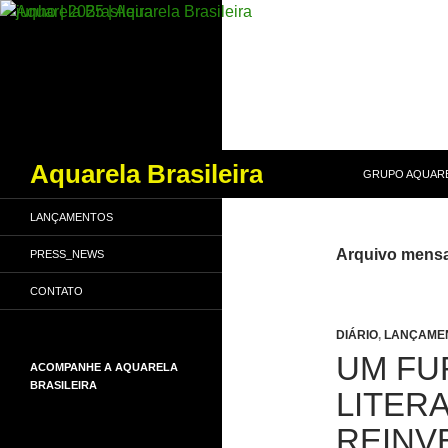
PULAR PARA O
Pesquisar
Aquarela Brasileira
GRUPO AQUARE
LANÇAMENTOS
Arquivo mensa
PRESS_NEWS
CONTATO
DIÁRIO
,
LANÇAME
UM FU
ACOMPANHE A AQUARELA
BRASILEIRA
LITER
REINV