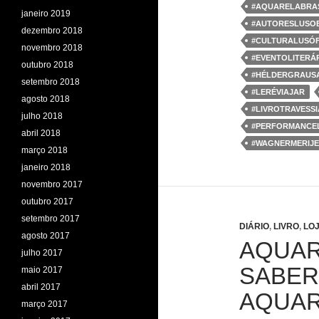
b
t
e
s
#AQUARELABRAS
janeiro 2019
o
e
d
A
#AUTORESLUSOB
o
r
I
p
dezembro 2018
k
n
p
#CULTURALUSÓ
novembro 2018
#EVENTOLITERÁ
outubro 2018
#HÉLDERGRAUS
setembro 2018
#LERÉVIAJAR
agosto 2018
#LIVROTRAVESSI
julho 2018
#PERFORMANCEL
abril 2018
#WAGNERMERIJE
março 2018
janeiro 2018
novembro 2017
outubro 2017
setembro 2017
DIÁRIO
,
LIVRO
,
LO
agosto 2017
AQUAR
julho 2017
SABER
maio 2017
abril 2017
AQUAR
março 2017