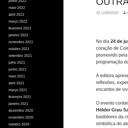
OUTRA
junho 2022
maio 2022
12/06/2025
abril 2022
março 2022
fevereiro 2022
janeiro 2022
No dia
24 de j
novembro 2021
coração de Coim
outubro 2021
promovido pel
setembro 2021
programação d
julho 2021
junho 2021
A editora aprese
maio 2021
reflexões, expe
abril 2021
encantos de viv
março 2021
fevereiro 2021
O evento conta
janeiro 2021
Hélder Grau S
dezembro 2020
bastidores da cr
novembro 2020
simbólica do at
outubro 2020