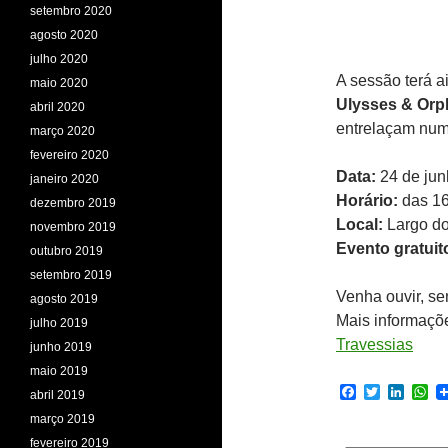
setembro 2020
agosto 2020
julho 2020
A sessão terá 
maio 2020
Ulysses & Or
abril 2020
entrelaçam numa
março 2020
fevereiro 2020
Data:
24 de jun
janeiro 2020
Horário:
das 16
dezembro 2019
Local:
Largo do
novembro 2019
Evento gratuit
outubro 2019
setembro 2019
Venha ouvir, sen
agosto 2019
Mais informaçõ
julho 2019
Travessias
junho 2019
maio 2019
F
T
L
W
abril 2019
a
w
i
h
março 2019
c
i
n
a
e
t
k
t
fevereiro 2019