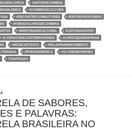
ILEIRALIVROS
#ARTEEMCOIMBRA
RASILEIROS
#COIMBRAÉCULTURA
FONA
#ENCONTROCOMAUTORES
#ENTREFRONTEIRAS
RIO
#FEIRADOLIVRODECOIMBRA
ANTOS
#IDENTIDADECULTURAL
#LEITURAAOVIVO
#LITERATURACONTEMPORÂNEA
#LIVROSQUEINSPIRAM
AS
#MÚSICAETEXTO
#PALAVRAEMMOVIMENTO
ITERÁRIA
#POESIAEMÚSICA
#ULYSSESEORPHEU
TRAVESSIAS
JA
ELA DE SABORES,
ES E PALAVRAS:
ELA BRASILEIRA NO