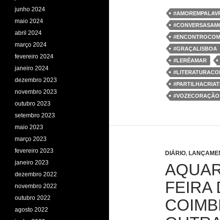
e
t
k
t
junho 2024
b
t
e
s
#AMOREMPALAV
o
e
d
A
maio 2024
#CONVERSASAM
o
r
I
p
abril 2024
k
n
p
#ENCONTROCO
março 2024
#GRAÇALISBOA
fevereiro 2024
#LERÉAMAR
janeiro 2024
#LITERATURAC
dezembro 2023
#PARTILHACRIAT
novembro 2023
#VOZECORAÇÃO
outubro 2023
setembro 2023
maio 2023
março 2023
fevereiro 2023
DIÁRIO
,
LANÇAME
janeiro 2023
AQUAR
dezembro 2022
FEIRA 
novembro 2022
outubro 2022
COIMB
agosto 2022