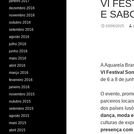
VI FE
janeiro 2017
dezembro 2016
E SAB
novembro 2016
outubro 2016
03/06/2025
setembro 2016
agosto 2016
julho 2016
junho 2016
maio 2016
A Aquarela Bras
abril 2016
VI Festival So
março 2016
de 6 a 8 de jun
fevereiro 2016
janeiro 2016
O evento, prom
novembro 2015
parceiros locai
outubro 2015
dos países lus
setembro 2015
dança, moda e
agosto 2015
culturas de exp
maio 2015
presença com
abril 2015