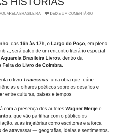
S HISTÓRIAS
AQUARELA BRASILEIRA
DEIXE UM COMENTÁRIO
unho
, das
16h às 17h
, o
Largo do Poço
, em pleno
bra, será palco de um encontro literário especial
a
Aquarela Brasileira Livros
, dentro da
a
Feira do Livro de Coimbra
.
nta o livro
Travessias
, uma obra que reúne
riências e olhares poéticos sobre os desafios e
er entre culturas, países e tempos.
rá com a presença dos autores
Wagner Merije
e
antos
, que vão partilhar com o público os
iação, suas trajetórias como escritores e a força
o de atravessar — geografias, ideias e sentimentos.