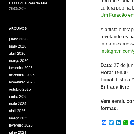
romance, uma o
Casas que Vêm do Mar
cultura pop na
26/05/2026
Um Furacão em
ARQUIVOS
A artista e tera
revelando os ba
junho 2026
tornam expressã
maio 2026
instagram.com/
abril 2026
março 2026
Data:
27 de jun
fevereiro 2026
Hora:
19h30
dezembro 2025
Local:
Lisboa Y
novembro 2025
Entrada livre
outubro 2025
junho 2025
Vem sentir, co
maio 2025
formas.
abril 2025
março 2025
F
T
L
W
fevereiro 2025
a
w
i
h
c
i
n
a
julho 2024