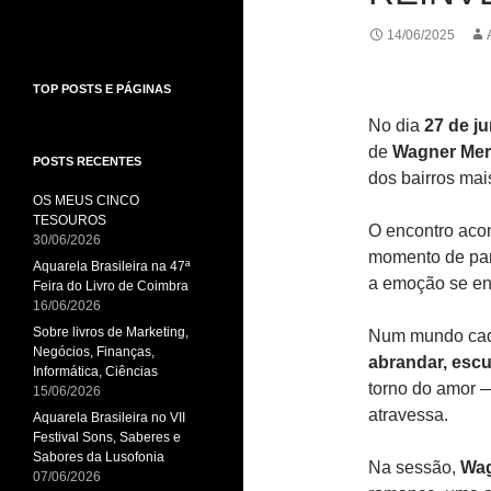
14/06/2025
TOP POSTS E PÁGINAS
No dia
27 de j
de
Wagner Mer
POSTS RECENTES
dos bairros mai
OS MEUS CINCO
TESOUROS
O encontro aco
30/06/2026
momento de part
Aquarela Brasileira na 47ª
a emoção se ent
Feira do Livro de Coimbra
16/06/2026
Sobre livros de Marketing,
Num mundo cada
Negócios, Finanças,
abrandar, escut
Informática, Ciências
torno do amor —
15/06/2026
atravessa.
Aquarela Brasileira no VII
Festival Sons, Saberes e
Sabores da Lusofonia
Na sessão,
Wag
07/06/2026