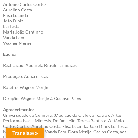
António Carlos Cortez
Aurelino Costa
Elisa Lucinda
João Diniz
Lia Testa
Maria João Cantinho
Vanda Ecm
Wagner Merije
Equipa
Realização: Aquarela Brasileira Images
Produção: Aquarelistas
Roteiro: Wagner Merije
Direção: Wagner Merije & Gustavo Pains
Agradecimentos
Universidade de Coimbra, 3.ª edição do Ciclo de Teatro e Artes
Performativas – Mimesis, Delfim Leão, Teresa Baptista, António
Carlos Cortez, Aurelino Costa, Elisa Lucinda, João Diniz, Lia Testa,
Maria João Cantinho, Vanda Ecm, Dora Merije, Carlos Costa, aos
Translate »
familiares, a você.