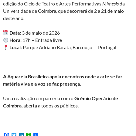
edição do Ciclo de Teatro e Artes Performativas
Mimesis
da
Universidade de Coimbra, que decorrerá de 2 a 21 de maio
deste ano.
Data:
3 de maio de 2026
Hora:
17h – Entrada livre
Local:
Parque Adriano Barata, Barcouço — Portugal
A Aquarela Brasileira apoia encontros onde a arte se faz
matéria viva e a voz se faz presença.
Uma realização em parceria com o
Grémio Operário de
Coimbra
, aberta a todos os públicos.
F
T
L
W