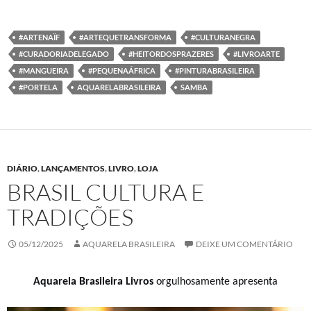
a
w
i
h
c
i
n
a
e
t
k
t
b
t
e
s
#ARTENAÏF
#ARTEQUETRANSFORMA
#CULTURANEGRA
o
e
d
A
#CURADORIADELEGADO
#HEITORDOSPRAZERES
#LIVROARTE
o
r
I
p
k
n
p
#MANGUEIRA
#PEQUENAÁFRICA
#PINTURABRASILEIRA
#PORTELA
AQUARELABRASILEIRA
SAMBA
DIÁRIO
,
LANÇAMENTOS
,
LIVRO
,
LOJA
BRASIL CULTURA E
TRADIÇÕES
05/12/2025
AQUARELA BRASILEIRA
DEIXE UM COMENTÁRIO
A
quarela Brasileira
Livros
orgulhosamente apresenta