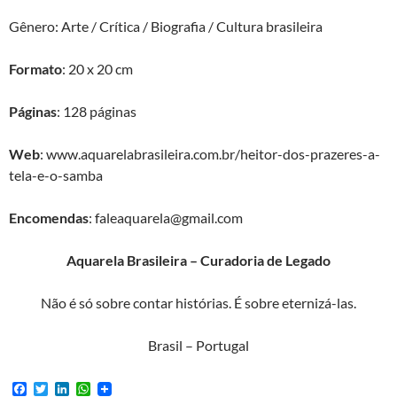
Gênero: Arte / Crítica / Biografia / Cultura brasileira
Formato
: 20 x 20 cm
Páginas
: 128 páginas
Web
: www.aquarelabrasileira.com.br/heitor-dos-prazeres-a-
tela-e-o-samba
Encomendas
: faleaquarela@gmail.com
Aquarela Brasileira – Curadoria de Legado
Não é só sobre contar histórias. É sobre eternizá-las.
Brasil – Portugal
F
T
L
W