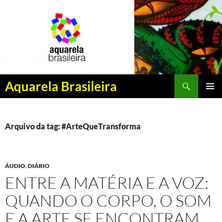
Pesquisar
Aquarela Brasileira
PULAR
MENU
PARA
PRINCI
O
CONTEÚDO
Arquivo da tag: #ArteQueTransforma
ÁUDIO
,
DIÁRIO
ENTRE A MATÉRIA E A VOZ:
QUANDO O CORPO, O SOM
E A ARTE SE ENCONTRAM