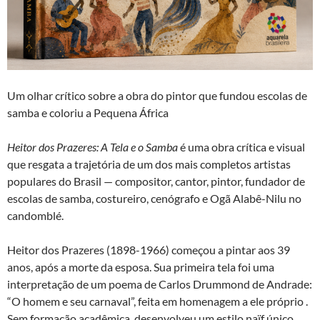
Um olhar crítico sobre a obra do pintor que fundou escolas de
samba e coloriu a Pequena África
Heitor dos Prazeres: A Tela e o Samba
é uma obra crítica e visual
que resgata a trajetória de um dos mais completos artistas
populares do Brasil — compositor, cantor, pintor, fundador de
escolas de samba, costureiro, cenógrafo e Ogã Alabê-Nilu no
candomblé.
Heitor dos Prazeres (1898-1966) começou a pintar aos 39
anos, após a morte da esposa. Sua primeira tela foi uma
interpretação de um poema de Carlos Drummond de Andrade:
“O homem e seu carnaval”, feita em homenagem a ele próprio .
Sem formação acadêmica, desenvolveu um estilo naïf único,