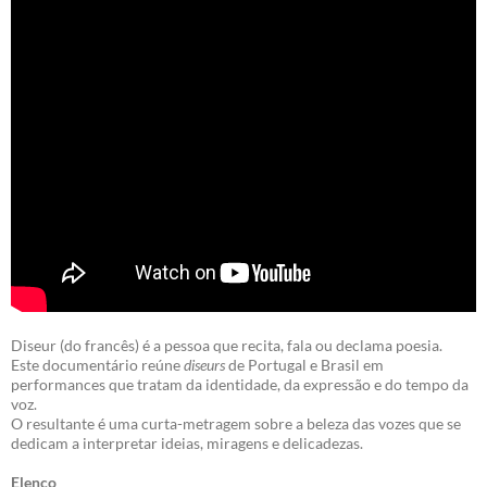
Diseur (do francês) é a pessoa que recita, fala ou declama poesia.
Este documentário reúne
diseurs
de Portugal e Brasil em
performances que tratam da identidade, da expressão e do tempo da
voz.
O resultante é uma curta-metragem sobre a beleza das vozes que se
dedicam a interpretar ideias, miragens e delicadezas.
Elenco