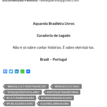
Encomendas/Pedidos
: faleaquarela@gmail.com
Aquarela Brasileira Livros
Curadoria de Legado
Não é só sobre contar histórias. É sobre eternizá-las.
Brasil – Portugal
F
T
L
W
a
w
i
h
c
i
n
a
e
t
k
t
b
t
e
s
"#BRASILCULTURAETRADICOES"
"#ENSAIOCULTURAL"
o
e
d
A
"#TRADIÇÕESPOPULARES"
#ARTEQUETRANSFORMA
o
r
I
p
k
n
p
#CULTURABRASILEIRA
#CURADORIADELEGADO
#PUBLIQUESEULIVRO
AQUARELABRASILEIRA