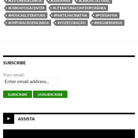
#LEITORESDELISBOA
#LERÉAMAR
#LISBOACULTURAL
#LISBOAYOGACENTER
#LITERATURACONTEMPORÂNEA
#MÚSICAELITERATURA
#PARTILHACRIATIVA
#POESIAVIVA
#UMFURACÃOEMLISBOA
#VOZECORAÇÃO
#WAGNERMERIJE
SUBSCRIBE
Your email:
ASSISTA