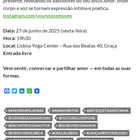
presente, revelando os bastidores do seu disco
Amôr
, onde
corpo e voz se tornam expressão íntima e poética.
instagram.com/yourvoicemoves
Data:
27 de junho de 2025 (sexta-feira)
Hora:
19h30
Local:
Lisboa Yoga Center – Rua das Beatas 40, Graça
Entrada livre
Vem sentir, conversar e partilhar amor — em todas as suas
formas.
F
T
L
W
a
w
i
h
c
i
n
a
e
t
k
t
b
t
e
s
#AMOREMPALAVRAS
#ANNAKIRSTEN
#ARTEQUETRANSFORMA
o
e
d
A
#CONVERSASAMOROSAS
#CULTURALUSÓFONA
o
r
I
p
k
n
p
#ENCONTROCOMAUTOR
#ESCREVERCOMAMOR
#EVENTOSEMLISBOA
#GRAÇALISBOA
#LANÇAMENTODELIVRO