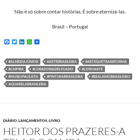
Não é só sobre contar histórias. É sobre eternizá-las.
Brasil – Portugal
F
T
L
W
a
w
i
h
c
i
n
a
e
t
k
t
b
t
e
s
#ALMEIDAJÚNIOR
#ARTEBRASILEIRA
#ARTEQUETRANSFORMA
o
e
d
A
#CAIPIRA
#CURADORIADELEGADO
#LIVROARTE
o
r
I
p
k
n
p
#MUSEUPAULISTA
#PINTURABRASILEIRA
#REALISMOBRASILEIRO
AQUARELABRASILEIRA
DIÁRIO
,
LANÇAMENTOS
,
LIVRO
HEITOR DOS PRAZERES-A