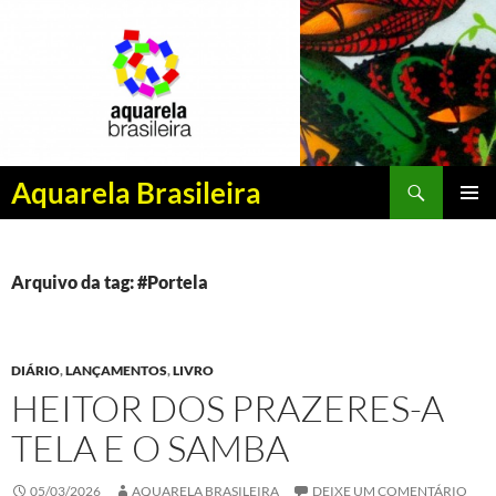
Pesquisar
Aquarela Brasileira
PULAR
MENU
PARA
PRINCI
O
CONTEÚDO
Arquivo da tag: #Portela
DIÁRIO
,
LANÇAMENTOS
,
LIVRO
HEITOR DOS PRAZERES-A
TELA E O SAMBA
05/03/2026
AQUARELA BRASILEIRA
DEIXE UM COMENTÁRIO