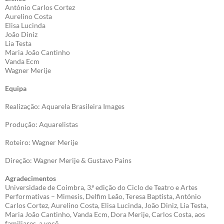
António Carlos Cortez
Aurelino Costa
Elisa Lucinda
João Diniz
Lia Testa
Maria João Cantinho
Vanda Ecm
Wagner Merije
Equipa
Realização: Aquarela Brasileira Images
Produção: Aquarelistas
Roteiro: Wagner Merije
Direção: Wagner Merije & Gustavo Pains
Agradecimentos
Universidade de Coimbra, 3.ª edição do Ciclo de Teatro e Artes
Performativas – Mimesis, Delfim Leão, Teresa Baptista, António
Carlos Cortez, Aurelino Costa, Elisa Lucinda, João Diniz, Lia Testa,
Maria João Cantinho, Vanda Ecm, Dora Merije, Carlos Costa, aos
familiares, a você.