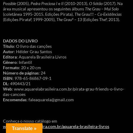
Possible
(2005),
Pedra Preciosa I
e
II
(2010-2013),
O Sótão
(2017). Na
área musical apresentou os seguintes álbuns
The Grau – Mui Solo
(coletânea 1995-2015. Edições Pirata),
The Grau!!! – Co-Existências
(Edições Pirataº, 1999-2005),
The Grauº – 13
(Edições Theº, 2013).
DADOS DO LIVRO
Título
: O livro das canções
Autor
: Hélder Grau Santos
Editora
: Aquarela Brasileira Livros
Gênero
: Infantil
Formato
: 20 x 20 cm
Número de páginas
: 24
ISBN
: 978-65-86867-09-1
DL
: 490443/21
Web
: www.aquarelabrasileira.com.br/pirata-grau-friends-o-livro-
das-cancoes
Encomendas
: faleaquarela@gmail.com
Conheça o nosso catálogo em
www.aquarelabrasileira.com.br/aquarela-brasileira-livros
Translate »