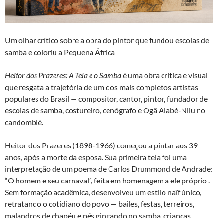
Um olhar crítico sobre a obra do pintor que fundou escolas de
samba e coloriu a Pequena África
Heitor dos Prazeres: A Tela e o Samba
é uma obra crítica e visual
que resgata a trajetória de um dos mais completos artistas
populares do Brasil — compositor, cantor, pintor, fundador de
escolas de samba, costureiro, cenógrafo e Ogã Alabê-Nilu no
candomblé.
Heitor dos Prazeres (1898-1966) começou a pintar aos 39
anos, após a morte da esposa. Sua primeira tela foi uma
interpretação de um poema de Carlos Drummond de Andrade:
“O homem e seu carnaval”, feita em homenagem a ele próprio .
Sem formação acadêmica, desenvolveu um estilo naïf único,
retratando o cotidiano do povo — bailes, festas, terreiros,
malandros de chapéu e pés gingando no samba, crianças