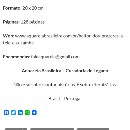
Formato
: 20 x 20 cm
Páginas
: 128 páginas
Web
: www.aquarelabrasileira.com.br/heitor-dos-prazeres-a-
tela-e-o-samba
Encomendas
: faleaquarela@gmail.com
Aquarela Brasileira – Curadoria de Legado
Não é só sobre contar histórias. É sobre eternizá-las.
Brasil – Portugal
F
T
L
W
a
w
i
h
c
i
n
a
e
t
k
t