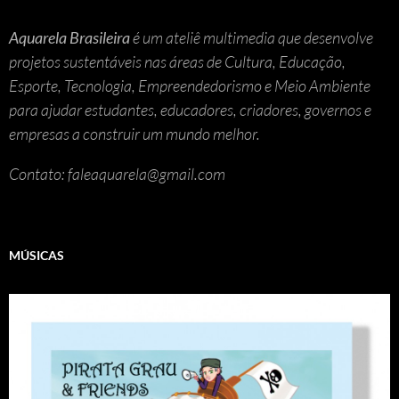
Aquarela Brasileira
é um ateliê multimedia que desenvolve
projetos sustentáveis nas áreas de Cultura, Educação,
Esporte, Tecnologia, Empreendedorismo e Meio Ambiente
para ajudar estudantes, educadores, criadores, governos e
empresas a construir um mundo melhor.
Contato: faleaquarela@gmail.com
MÚSICAS