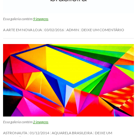
Essa galeria contém
9 imagens
.
A ARTE EM NOVA LOJA
03/02/2016
ADMIN
DEIXE UM COMENTÁRIO
Essa galeria contém
2 imagens
.
ASTRONAUTA
01/12/2014
AQUARELA BRASILEIRA
DEIXE UM