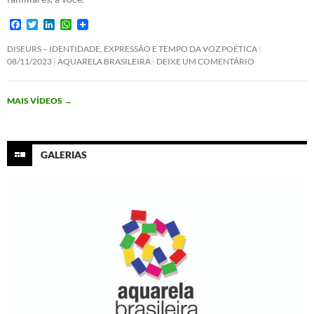
F
T
L
W
a
w
i
h
c
i
n
a
DISEURS – IDENTIDADE, EXPRESSÃO E TEMPO DA VOZ POÉTICA
e
t
k
t
08/11/2023
AQUARELA BRASILEIRA
DEIXE UM COMENTÁRIO
b
t
e
s
o
e
d
A
o
r
I
p
MAIS VÍDEOS
→
k
n
p
GALERIAS