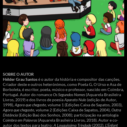
SOBRE O AUTOR
Hélder Grau Santos
é o autor da história e compositor das canções.
Criador deste e outros heterónimos, como Poeta G, O Urso e Asa de
Borboleta, é escritor, poeta, músico e professor, nascido em Coimbra,
Portugal. Autor do romance
Os Segundos Nomes
(Aquarela Brasileira
Livros, 2019) e dos livros de poesia
Aparato Nulo
(edição de Autor,
1998),
Agora que chegaste
, volume 1 (Edições Caixa de Sapatos, 2003),
Agora que chegaste
, volume 2 (Edições Caixa de Sapatos, 2004),
Outra
Distância
(Edição Baú dos Sonhos, 2008); participação na antologia
Coimbra em Palavras
(Aquarela Brasileira Livros, 2018). Autor e co-
autor dos textos para teatro:
A Louquíssima Trindade
(2002),
L’Énfant