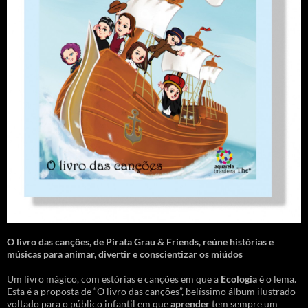
O livro das canções
,
de Pirata Grau & Friends, reúne histórias e
músicas para animar, divertir e conscientizar os miúdos
Um livro mágico, com estórias e canções em que a
Ecologia
é o lema.
Esta é a proposta de “O livro das canções”, belíssimo álbum ilustrado
voltado para o público infantil em que
aprender
tem sempre um