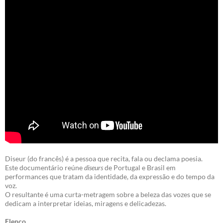
Diseur (do francês) é a pessoa que recita, fala ou declama poesia.
Este documentário reúne
diseurs
de Portugal e Brasil em
performances que tratam da identidade, da expressão e do tempo da
voz.
O resultante é uma curta-metragem sobre a beleza das vozes que se
dedicam a interpretar ideias, miragens e delicadezas.
Elenco