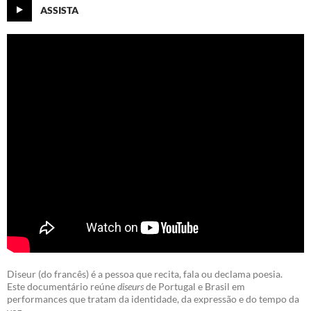
ASSISTA
Diseur (do francês) é a pessoa que recita, fala ou declama poesia.
Este documentário reúne
diseurs
de Portugal e Brasil em
performances que tratam da identidade, da expressão e do tempo da