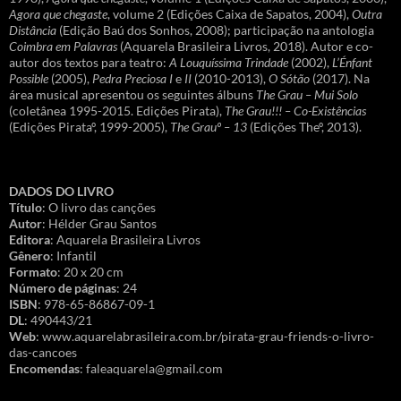
Agora que chegaste
, volume 2 (Edições Caixa de Sapatos, 2004),
Outra
Distância
(Edição Baú dos Sonhos, 2008); participação na antologia
Coimbra em Palavras
(Aquarela Brasileira Livros, 2018). Autor e co-
autor dos textos para teatro:
A Louquíssima Trindade
(2002),
L’Énfant
Possible
(2005),
Pedra Preciosa I
e
II
(2010-2013),
O Sótão
(2017). Na
área musical apresentou os seguintes álbuns
The Grau – Mui Solo
(coletânea 1995-2015. Edições Pirata),
The Grau!!! – Co-Existências
(Edições Pirataº, 1999-2005),
The Grauº – 13
(Edições Theº, 2013).
DADOS DO LIVRO
Título
: O livro das canções
Autor
: Hélder Grau Santos
Editora
: Aquarela Brasileira Livros
Gênero
: Infantil
Formato
: 20 x 20 cm
Número de páginas
: 24
ISBN
: 978-65-86867-09-1
DL
: 490443/21
Web
: www.aquarelabrasileira.com.br/pirata-grau-friends-o-livro-
das-cancoes
Encomendas
: faleaquarela@gmail.com