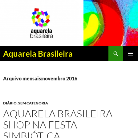
Pesquisar
Aquarela Brasileira
PULAR
MENU
PARA
PRINCI
O
CONTEÚDO
Arquivo mensais:novembro 2016
DIÁRIO
,
SEM CATEGORIA
AQUARELA BRASILEIRA
SHOP NA FESTA
SIMBIÓTICA