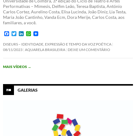
Universidade de Coimbra, 3.ª edição do Ciclo de Teatro e Artes
Performativas – Mimesis, Delfim Leão, Teresa Baptista, António
Carlos Cortez, Aurelino Costa, Elisa Lucinda, João Diniz, Lia Testa,
Maria João Cantinho, Vanda Ecm, Dora Merije, Carlos Costa, aos
familiares, a você.
F
T
L
W
a
w
i
h
c
i
n
a
DISEURS – IDENTIDADE, EXPRESSÃO E TEMPO DA VOZ POÉTICA
e
t
k
t
08/11/2023
AQUARELA BRASILEIRA
DEIXE UM COMENTÁRIO
b
t
e
s
o
e
d
A
o
r
I
p
MAIS VÍDEOS
→
k
n
p
GALERIAS