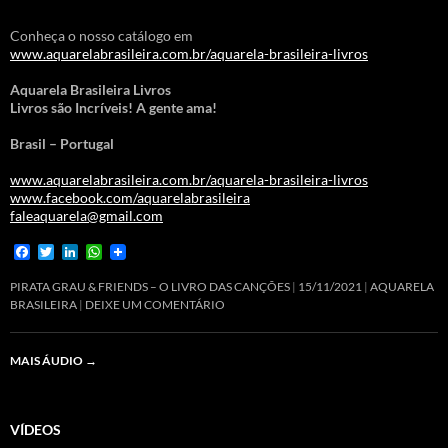
Conheça o nosso catálogo em
www.aquarelabrasileira.com.br/aquarela-brasileira-livros
Aquarela Brasileira Livros
Livros são Incríveis! A gente ama!
Brasil – Portugal
www.aquarelabrasileira.com.br/aquarela-brasileira-livros
www.facebook.com/aquarelabrasileira
faleaquarela@gmail.com
F
T
L
W
a
w
i
h
c
i
n
a
PIRATA GRAU & FRIENDS – O LIVRO DAS CANÇÕES
15/11/2021
AQUARELA
e
t
k
t
BRASILEIRA
DEIXE UM COMENTÁRIO
b
t
e
s
o
e
d
A
o
r
I
p
MAIS ÁUDIO
→
k
n
p
VÍDEOS