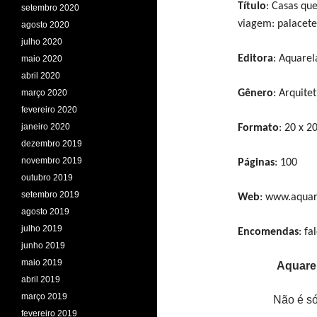
Título
: Casas qu
setembro 2020
viagem: palacete
agosto 2020
julho 2020
Editora
: Aquarel
maio 2020
abril 2020
março 2020
Gênero
: Arquite
fevereiro 2020
janeiro 2020
Formato
: 20 x 2
dezembro 2019
novembro 2019
Páginas
: 100
outubro 2019
setembro 2019
Web
: www.aquar
agosto 2019
julho 2019
Encomendas
: f
junho 2019
maio 2019
Aquarel
abril 2019
março 2019
Não é só
fevereiro 2019