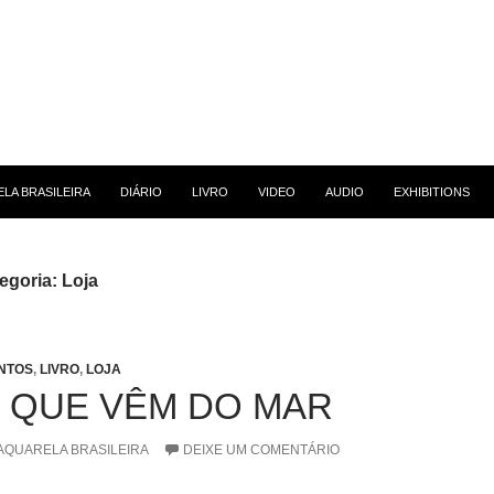
 CONTEÚDO
LA BRASILEIRA
DIÁRIO
LIVRO
VIDEO
AUDIO
EXHIBITIONS
egoria: Loja
NTOS
,
LIVRO
,
LOJA
 QUE VÊM DO MAR
AQUARELA BRASILEIRA
DEIXE UM COMENTÁRIO