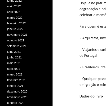
junho 2022
Hoje, esse patri
maio 2022
degradação e pel
abril 2022
celebrar a memór
março 2022
fevereiro 2022
Para quem é este 
janeiro 2022
novembro 2021
– Arquitetos, his
outubro 2021
setembro 2021
– Viajantes e cur
julho 2021
de Portugal
junho 2021
maio 2021
– Brasileiros int
abril 2021
março 2021
– Qualquer pesso
fevereiro 2021
emigração e rei
janeiro 2021
dezembro 2020
Dados do livro
novembro 2020
outubro 2020