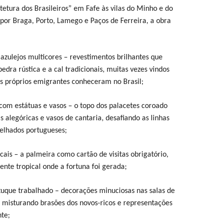
tetura dos Brasileiros” em Fafe às vilas do Minho e do
por Braga, Porto, Lamego e Paços de Ferreira, a obra
 azulejos multicores – revestimentos brilhantes que
dra rústica e a cal tradicionais, muitas vezes vindos
os próprios emigrantes conheceram no Brasil;
 com estátuas e vasos – o topo dos palacetes coroado
as alegóricas e vasos de cantaria, desafiando as linhas
telhados portugueses;
icais – a palmeira como cartão de visitas obrigatório,
ente tropical onde a fortuna foi gerada;
tuque trabalhado – decorações minuciosas nas salas de
r, misturando brasões dos novos-ricos e representações
nte;