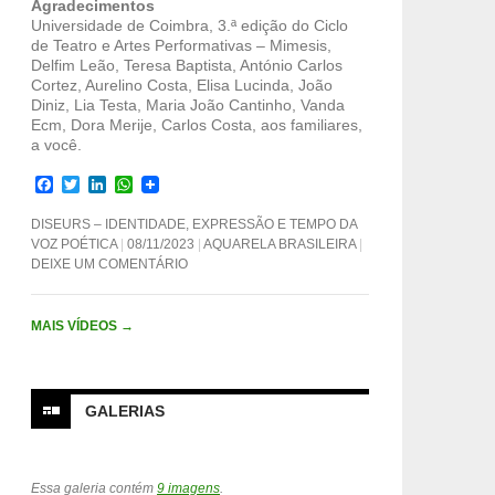
Agradecimentos
Universidade de Coimbra, 3.ª edição do Ciclo
de Teatro e Artes Performativas – Mimesis,
Delfim Leão, Teresa Baptista, António Carlos
Cortez, Aurelino Costa, Elisa Lucinda, João
Diniz, Lia Testa, Maria João Cantinho, Vanda
Ecm, Dora Merije, Carlos Costa, aos familiares,
a você.
F
T
L
W
a
w
i
h
c
i
n
a
DISEURS – IDENTIDADE, EXPRESSÃO E TEMPO DA
e
t
k
t
VOZ POÉTICA
08/11/2023
AQUARELA BRASILEIRA
b
t
e
s
DEIXE UM COMENTÁRIO
o
e
d
A
o
r
I
p
k
n
p
MAIS VÍDEOS
→
GALERIAS
Essa galeria contém
9 imagens
.