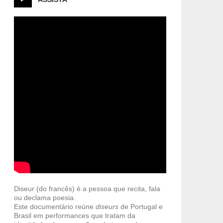
Diseur (do francês) é a pessoa que recita, fala
ou declama poesia.
Este documentário reúne
diseurs
de Portugal e
Brasil em performances que tratam da