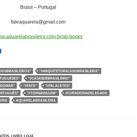
Brasil – Portugal
faleaquarela@gmail.com
w.aquarelabrasileira.com.br/ab-books
DOSBRASILEIROS"
"#ARQUITETURALUSOBRASILEIRA"
TUGUESES"
"#CASASDEBRASILEIRO"
MDOMAR"
"#FAFE"
"#PALACETES"
ORTUGUÊS"
"#TORNAVIAGEM"
#CURADORIADELEGADO
IVRO
AQUARELABRASILEIRA
NTOS
,
LIVRO
,
LOJA