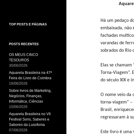
Aquarel
Há um pedaço do 
TOP POSTS E PÁGINAS
embaixada, não é
fachadas multico
varandas de ferr
POSTS RECENTES
sobrados do Rio d
OS MEUS CINCO
TESOUROS
Elas se chamam “
30/06/2026
Torna-Viagem”. E
Aquarela Brasileira na 47ª
Feira do Livro de Coimbra
do século XIX e i
16/06/2026
Sobre livros de Marketing,
O nome veio da o
Negócios, Finanças,
Informática, Ciências
torna-viagem” – 
15/06/2026
Brasil, enriquece
Aquarela Brasileira no VII
regressaram à sua
Festival Sons, Saberes e
Sabores da Lusofonia
07/06/2026
Este livro é uma 