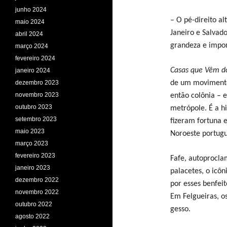
junho 2024
– O pé-direito al
maio 2024
Janeiro e Salvad
abril 2024
grandeza e impo
março 2024
fevereiro 2024
Casas que Vêm 
janeiro 2024
dezembro 2023
de um movimento d
novembro 2023
então colônia – 
outubro 2023
metrópole. É a h
setembro 2023
fizeram fortuna 
maio 2023
Noroeste portuguê
março 2023
fevereiro 2023
Fafe, autoprocla
janeiro 2023
palacetes, o icôn
dezembro 2022
por esses benfei
novembro 2022
Em Felgueiras, os
outubro 2022
gesso.
agosto 2022