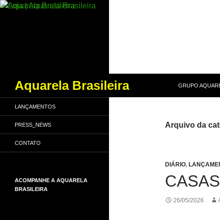
PULAR PARA O
Pesquisar
Aquarela Brasileira
GRUPO AQUARE
LANÇAMENTOS
Arquivo da cat
PRESS_NEWS
CONTATO
DIÁRIO
,
LANÇAME
CASAS
ACOMPANHE A AQUARELA
BRASILEIRA
26/05/2026