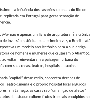
tíssimo – a influência dos casarões coloniais do Rio de
or, replicada em Portugal para gerar sensação de
nência.
do Mar
não é apenas um livro de arquitetura. É a crônica
e inversão histórica: pela primeira vez, o Brasil – até
exportava um modelo arquitetônico para a sua antiga
istória de homens e mulheres que cruzaram o Atlântico,
e, ao voltar, reinventaram a paisagem urbana do
s com suas casas, teatros, hospitais e escolas.
mada “capital” desse estilo, concentra dezenas de
ico Teatro-Cinema e o próprio hospital local erguidos
tores. Em Lamego, as casas são “uma lição de afetos”.
 tetos de estuque exibem frutos tropicais esculpidos no