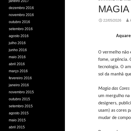
janeiro 2017
MAGIA
dezembro 2016
novembro 2016
22/05/2026
outubro 2016
setembro 2016
Aquarel
agosto 2016
julho 2016
junho 2016
O vermelho não é
maio 2016
fome, urgência. O
abril 2016
tecnologia. O am
março 2016
sol da manhã qu
fevereiro 2016
janeiro 2016
Magia das Cores
novembro 2015
um mergulho na a
outubro 2015
designers, publici
setembro 2015
usam) as cores pa
agosto 2015
mudar de compo
maio 2015
abril 2015