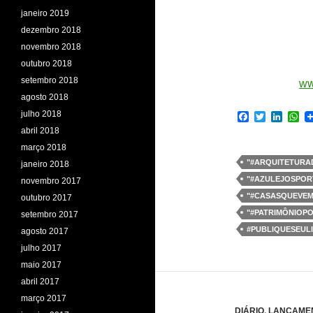
janeiro 2019
dezembro 2018
novembro 2018
outubro 2018
setembro 2018
ww
agosto 2018
julho 2018
F
T
L
W
a
w
i
h
abril 2018
c
i
n
a
março 2018
e
t
k
t
b
t
e
s
"#ARQUITETURA
janeiro 2018
o
e
d
A
"#AZULEJOSPOR
novembro 2017
o
r
I
p
k
n
p
"#CASASQUEVE
outubro 2017
"#PATRIMÔNIOP
setembro 2017
#PUBLIQUESEUL
agosto 2017
julho 2017
maio 2017
abril 2017
março 2017
DIÁRIO
,
LANÇAME