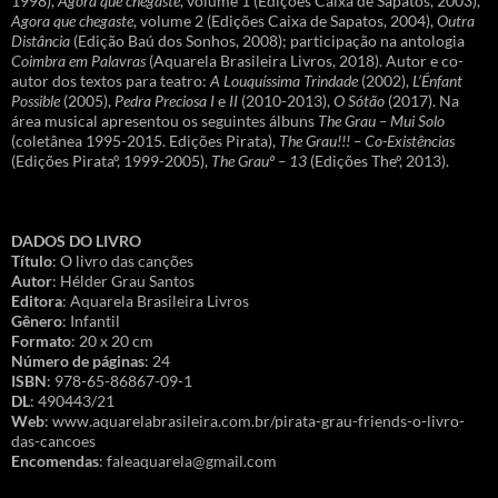
1998),
Agora que chegaste
, volume 1 (Edições Caixa de Sapatos, 2003),
Agora que chegaste
, volume 2 (Edições Caixa de Sapatos, 2004),
Outra
Distância
(Edição Baú dos Sonhos, 2008); participação na antologia
Coimbra em Palavras
(Aquarela Brasileira Livros, 2018). Autor e co-
autor dos textos para teatro:
A Louquíssima Trindade
(2002),
L’Énfant
Possible
(2005),
Pedra Preciosa I
e
II
(2010-2013),
O Sótão
(2017). Na
área musical apresentou os seguintes álbuns
The Grau – Mui Solo
(coletânea 1995-2015. Edições Pirata),
The Grau!!! – Co-Existências
(Edições Pirataº, 1999-2005),
The Grauº – 13
(Edições Theº, 2013).
DADOS DO LIVRO
Título
: O livro das canções
Autor
: Hélder Grau Santos
Editora
: Aquarela Brasileira Livros
Gênero
: Infantil
Formato
: 20 x 20 cm
Número de páginas
: 24
ISBN
: 978-65-86867-09-1
DL
: 490443/21
Web
: www.aquarelabrasileira.com.br/pirata-grau-friends-o-livro-
das-cancoes
Encomendas
: faleaquarela@gmail.com