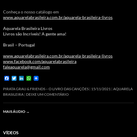
Conheça o nosso catálogo em
www.aquarelabrasileira.com.br/aquarela-brasileira-livros
Aquarela Brasileira Livros
Livros são Incríveis! A gente ama!
Brasil – Portugal
www.aquarelabrasileira.com.br/aquarela-brasileira-livros
www.facebook.com/aquarelabrasileira
faleaquarela@gmail.com
F
T
L
W
a
w
i
h
c
i
n
a
PIRATA GRAU & FRIENDS – O LIVRO DAS CANÇÕES
15/11/2021
AQUARELA
e
t
k
t
BRASILEIRA
DEIXE UM COMENTÁRIO
b
t
e
s
o
e
d
A
o
r
I
p
MAIS ÁUDIO
→
k
n
p
VÍDEOS