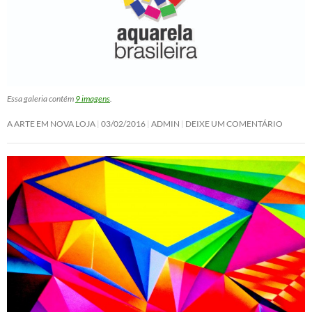
Essa galeria contém
9 imagens
.
A ARTE EM NOVA LOJA
03/02/2016
ADMIN
DEIXE UM COMENTÁRIO