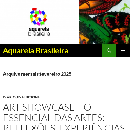
Pesquisar
Aquarela Brasileira
PULAR
MENU
PARA
PRINCI
O
CONTEÚDO
Arquivo mensais:fevereiro 2025
DIÁRIO
,
EXHIBITIONS
ART SHOWCASE – O
ESSENCIAL DAS ARTES:
REFLEXÕES, EXPERIÊNCIAS