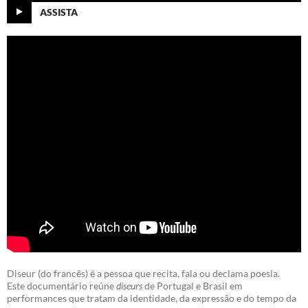
ASSISTA
Diseur (do francês) é a pessoa que recita, fala ou declama poesia.
Este documentário reúne
diseurs
de Portugal e Brasil em
performances que tratam da identidade, da expressão e do tempo da