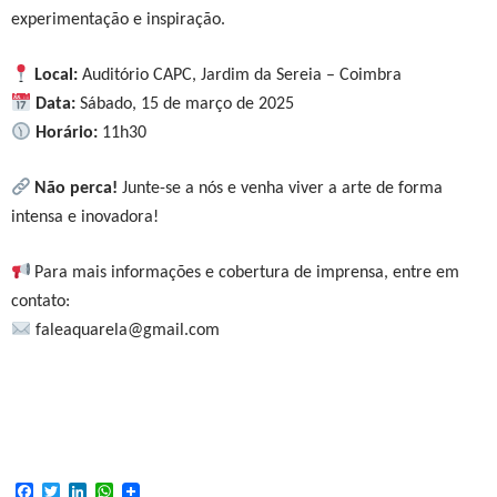
experimentação e inspiração.
Local:
Auditório CAPC, Jardim da Sereia – Coimbra
Data:
Sábado, 15 de março de 2025
Horário:
11h30
Não perca!
Junte-se a nós e venha viver a arte de forma
intensa e inovadora!
Para mais informações e cobertura de imprensa, entre em
contato:
faleaquarela@gmail.com
F
T
L
W