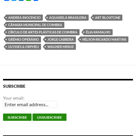
a
w
i
h
c
i
n
a
e
t
k
t
b
t
e
s
ANDREA INOCENCIO
AQUARELA BRASILEIRA
ART BLOXTONE
o
e
d
A
CÂMARA MUNICIPAL DE COIMBRA
o
r
I
p
k
n
p
CÍRCULO DE ARTES PLÁSTICAS DE COIMBRA
ÉLIA RAMALHO
GRÉMIO OPERÁRIO
JORGE CABRERA
NELSON RICARDO MARTINS
ULYSSES & ORPHEU
WAGNER MERIJE
SUBSCRIBE
Your email: