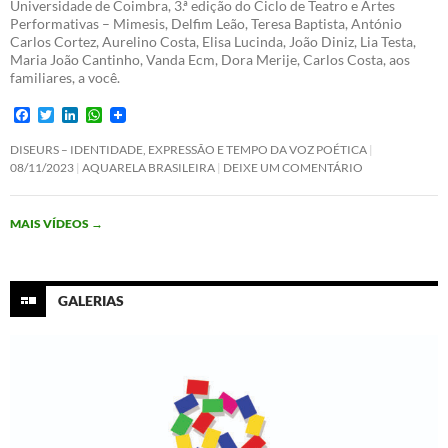
Universidade de Coimbra, 3.ª edição do Ciclo de Teatro e Artes
Performativas – Mimesis, Delfim Leão, Teresa Baptista, António
Carlos Cortez, Aurelino Costa, Elisa Lucinda, João Diniz, Lia Testa,
Maria João Cantinho, Vanda Ecm, Dora Merije, Carlos Costa, aos
familiares, a você.
F
T
L
W
a
w
i
h
c
i
n
a
DISEURS – IDENTIDADE, EXPRESSÃO E TEMPO DA VOZ POÉTICA
e
t
k
t
08/11/2023
AQUARELA BRASILEIRA
DEIXE UM COMENTÁRIO
b
t
e
s
o
e
d
A
o
r
I
p
MAIS VÍDEOS
→
k
n
p
GALERIAS