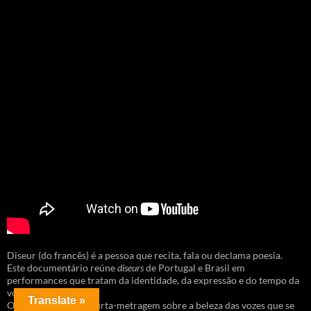
Diseur (do francês) é a pessoa que recita, fala ou declama poesia.
Este documentário reúne
diseurs
de Portugal e Brasil em
performances que tratam da identidade, da expressão e do tempo da
voz.
Translate »
O resultante é uma curta-metragem sobre a beleza das vozes que se