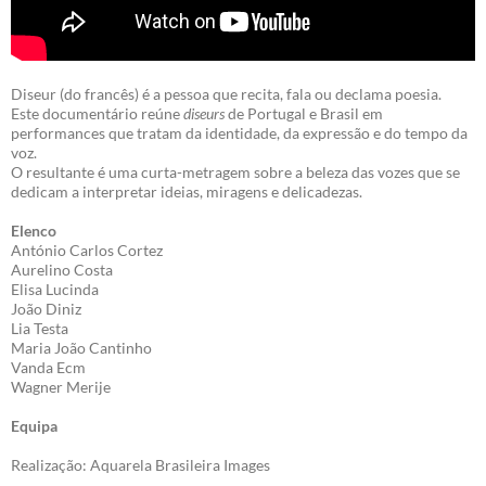
Diseur (do francês) é a pessoa que recita, fala ou declama poesia.
Este documentário reúne
diseurs
de Portugal e Brasil em
performances que tratam da identidade, da expressão e do tempo da
voz.
O resultante é uma curta-metragem sobre a beleza das vozes que se
dedicam a interpretar ideias, miragens e delicadezas.
Elenco
António Carlos Cortez
Aurelino Costa
Elisa Lucinda
João Diniz
Lia Testa
Maria João Cantinho
Vanda Ecm
Wagner Merije
Equipa
Realização: Aquarela Brasileira Images