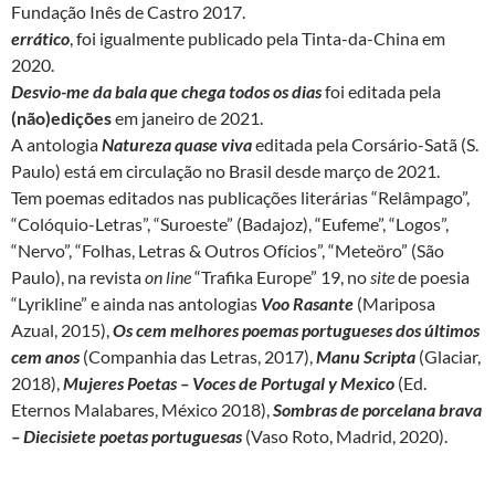
Fundação Inês de Castro 2017.
errático
, foi igualmente publicado pela Tinta-da-China em
2020.
Desvio-me da bala que chega todos os dias
foi editada pela
(não)edições
em janeiro de 2021.
A antologia
Natureza quase viva
editada pela Corsário-Satã (S.
Paulo) está em circulação no Brasil desde março de 2021.
Tem poemas editados nas publicações literárias “Relâmpago”,
“Colóquio-Letras”, “Suroeste” (Badajoz), “Eufeme”, “Logos”,
“Nervo”, “Folhas, Letras & Outros Ofícios”, “Meteöro” (São
Paulo), na revista
on line
“Trafika Europe” 19, no
site
de poesia
“Lyrikline” e ainda nas antologias
Voo Rasante
(Mariposa
Azual, 2015),
Os cem melhores poemas portugueses dos últimos
cem anos
(Companhia das Letras, 2017),
Manu Scripta
(Glaciar,
2018),
Mujeres Poetas – Voces de Portugal y Mexico
(Ed.
Eternos Malabares, México 2018),
Sombras de porcelana brava
– Diecisiete poetas portuguesas
(Vaso Roto, Madrid, 2020).