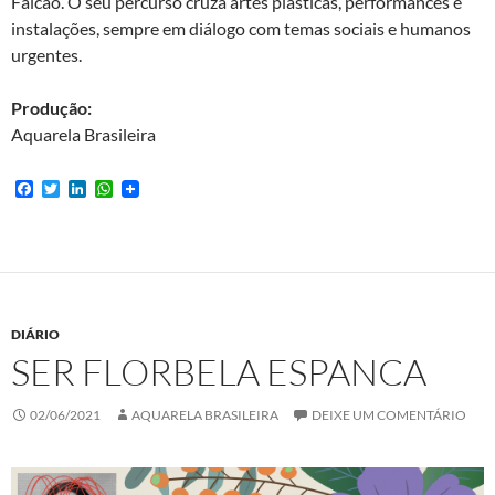
Falcão. O seu percurso cruza artes plásticas, performances e
instalações, sempre em diálogo com temas sociais e humanos
urgentes.
Produção:
Aquarela Brasileira
F
T
L
W
a
w
i
h
c
i
n
a
e
t
k
t
b
t
e
s
o
e
d
A
o
r
I
p
k
n
p
DIÁRIO
SER FLORBELA ESPANCA
02/06/2021
AQUARELA BRASILEIRA
DEIXE UM COMENTÁRIO