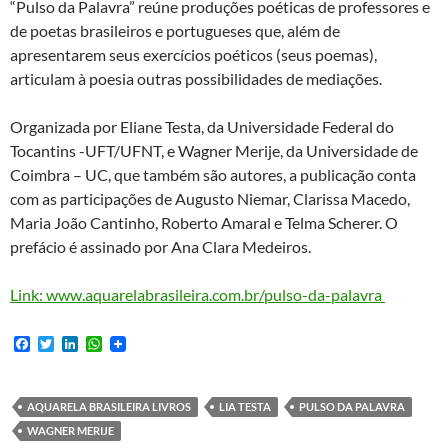
“Pulso da Palavra” reúne produções poéticas de professores e
de poetas brasileiros e portugueses que, além de
apresentarem seus exercícios poéticos (seus poemas),
articulam à poesia outras possibilidades de mediações.
Organizada por Eliane Testa, da Universidade Federal do
Tocantins -UFT/UFNT, e Wagner Merije, da Universidade de
Coimbra – UC, que também são autores, a publicação conta
com as participações de Augusto Niemar, Clarissa Macedo,
Maria João Cantinho, Roberto Amaral e Telma Scherer. O
prefácio é assinado por Ana Clara Medeiros.
Link: www.aquarelabrasileira.com.br/pulso-da-palavra
F
T
L
W
a
w
i
h
c
i
n
a
e
t
k
t
b
t
e
s
AQUARELA BRASILEIRA LIVROS
LIA TESTA
PULSO DA PALAVRA
o
e
d
A
WAGNER MERIJE
o
r
I
p