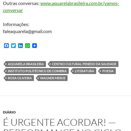
Outras conversas:
www.aquarelabrasileira.com.br/vamos-
conversar
Informações:
faleaquarela@gmail.com
F
T
L
W
a
w
i
h
c
i
n
a
e
t
k
t
b
t
e
s
AQUARELA BRASILEIRA
CENTRO CULTURAL PENEDO DA SAUDADE
o
e
d
A
INSTITUTO POLITÉCNICO DE COIMBRA
LITERATURA
POESIA
o
r
I
p
k
n
p
ROSA OLIVEIRA
WAGNER MERIJE
DIÁRIO
É URGENTE ACORDAR! —