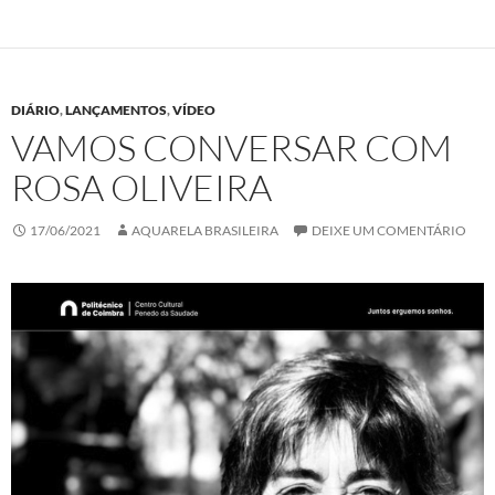
k
n
p
DIÁRIO
,
LANÇAMENTOS
,
VÍDEO
VAMOS CONVERSAR COM
ROSA OLIVEIRA
17/06/2021
AQUARELA BRASILEIRA
DEIXE UM COMENTÁRIO