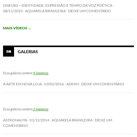
c
i
n
a
DISEURS – IDENTIDADE, EXPRESSÃO E TEMPO DA VOZ POÉTICA
e
t
k
t
08/11/2023
AQUARELA BRASILEIRA
DEIXE UM COMENTÁRIO
b
t
e
s
o
e
d
A
o
r
I
p
MAIS VÍDEOS
→
k
n
p
GALERIAS
Essa galeria contém
9 imagens
.
A ARTE EM NOVA LOJA
03/02/2016
ADMIN
DEIXE UM COMENTÁRIO
Essa galeria contém
2 imagens
.
ASTRONAUTA
01/12/2014
AQUARELA BRASILEIRA
DEIXE UM
COMENTÁRIO