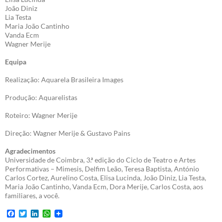
João Diniz
Lia Testa
Maria João Cantinho
Vanda Ecm
Wagner Merije
Equipa
Realização: Aquarela Brasileira Images
Produção: Aquarelistas
Roteiro: Wagner Merije
Direção: Wagner Merije & Gustavo Pains
Agradecimentos
Universidade de Coimbra, 3.ª edição do Ciclo de Teatro e Artes
Performativas – Mimesis, Delfim Leão, Teresa Baptista, António
Carlos Cortez, Aurelino Costa, Elisa Lucinda, João Diniz, Lia Testa,
Maria João Cantinho, Vanda Ecm, Dora Merije, Carlos Costa, aos
familiares, a você.
F
T
L
W
a
w
i
h