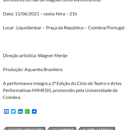
Data: 11/06/2021 – sexta-feira – 21h
Local : Liquidâmbar – Praça da República – Coimbra/Portugal
Direção artística: Wagner Merije
Produção: Aquarela Brasileira
A performance integra a 2ª Edição do Ciclo de Teatro e Artes
Performativas MIMESIS, promovido pela Universidade de
Coimbra
F
T
L
W
a
w
i
h
c
i
n
a
e
t
k
t
b
t
e
s
AQUARELA BRASILEIRA
CICLO MIMESIS
FLORBELA ESPANCA