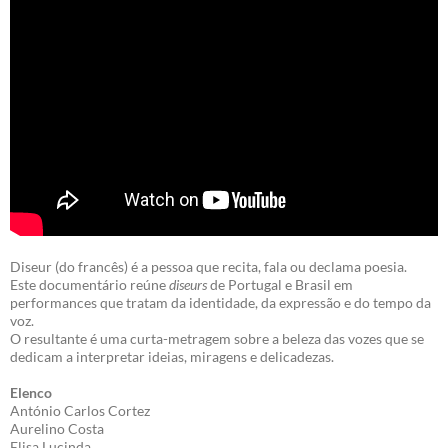
Diseur (do francês) é a pessoa que recita, fala ou declama poesia.
Este documentário reúne
diseurs
de Portugal e Brasil em
performances que tratam da identidade, da expressão e do tempo da
voz.
O resultante é uma curta-metragem sobre a beleza das vozes que se
dedicam a interpretar ideias, miragens e delicadezas.
Elenco
António Carlos Cortez
Aurelino Costa
Elisa Lucinda