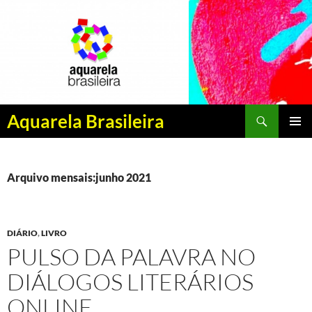
Pesquisar
Aquarela Brasileira
PULAR
MENU
PARA
PRINCI
O
CONTEÚDO
Arquivo mensais:junho 2021
DIÁRIO
,
LIVRO
PULSO DA PALAVRA NO
DIÁLOGOS LITERÁRIOS
ONLINE