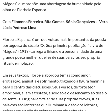
Mágoas” que propõe uma abordagem da humanidade pelo
olhar de Florbela Espanca.
Com
Filomena Ferreira
,
Rita Gomes
,
Sónia Gonçalves
e
Vera
Lúcia Pedroso Lima
Florbela Espanca é um dos vultos mais importantes da poesia
portuguesa do século XX. Sua primeira publicação, “Livro de
Mágoas” (1919) carrega o lirismo e a personalidade de uma
grande poeta mulher, que fez de suas palavras seu próprio
ritual de imolação.
Em seus textos, Florbela abordou temas como amor,
erotização, angústia e sofrimento, trazendo a figura feminina
para o centro das discussões. Seus versos, de forte teor
emocional, aliam a tristeza, a solidão e o desencanto ao desejo
de ser feliz. Original em falar de suas próprias trevas, suas
palavras são lanternas que iluminam a visão dos leitores,
sofredores ou não de mágoas como ela enfrentou.