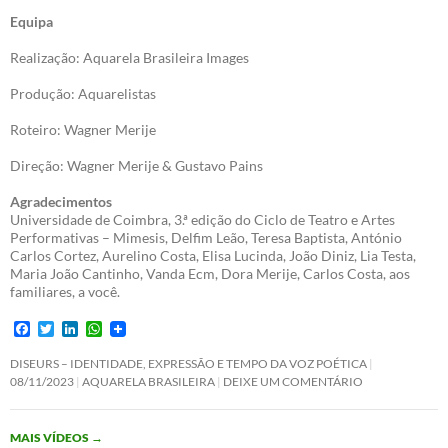
Equipa
Realização: Aquarela Brasileira Images
Produção: Aquarelistas
Roteiro: Wagner Merije
Direção: Wagner Merije & Gustavo Pains
Agradecimentos
Universidade de Coimbra, 3.ª edição do Ciclo de Teatro e Artes
Performativas – Mimesis, Delfim Leão, Teresa Baptista, António
Carlos Cortez, Aurelino Costa, Elisa Lucinda, João Diniz, Lia Testa,
Maria João Cantinho, Vanda Ecm, Dora Merije, Carlos Costa, aos
familiares, a você.
F
T
L
W
a
w
i
h
c
i
n
a
DISEURS – IDENTIDADE, EXPRESSÃO E TEMPO DA VOZ POÉTICA
e
t
k
t
08/11/2023
AQUARELA BRASILEIRA
DEIXE UM COMENTÁRIO
b
t
e
s
o
e
d
A
o
r
I
p
MAIS VÍDEOS
→
k
n
p