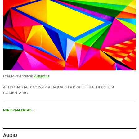
Essa galeria contém
2 imagens
.
ASTRONAUTA
01/12/2014
AQUARELA BRASILEIRA
DEIXE UM
COMENTÁRIO
MAIS GALERIAS
→
ÁUDIO