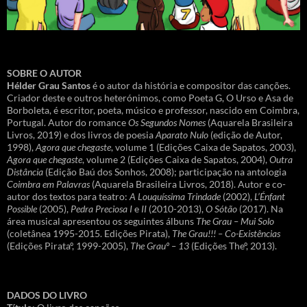
SOBRE O AUTOR
Hélder Grau Santos
é o autor da história e compositor das canções.
Criador deste e outros heterónimos, como Poeta G, O Urso e Asa de
Borboleta, é escritor, poeta, músico e professor, nascido em Coimbra,
Portugal. Autor do romance
Os Segundos Nomes
(Aquarela Brasileira
Livros, 2019) e dos livros de poesia
Aparato Nulo
(edição de Autor,
1998),
Agora que chegaste
, volume 1 (Edições Caixa de Sapatos, 2003),
Agora que chegaste
, volume 2 (Edições Caixa de Sapatos, 2004),
Outra
Distância
(Edição Baú dos Sonhos, 2008); participação na antologia
Coimbra em Palavras
(Aquarela Brasileira Livros, 2018). Autor e co-
autor dos textos para teatro:
A Louquíssima Trindade
(2002),
L’Énfant
Possible
(2005),
Pedra Preciosa I
e
II
(2010-2013),
O Sótão
(2017). Na
área musical apresentou os seguintes álbuns
The Grau – Mui Solo
(coletânea 1995-2015. Edições Pirata),
The Grau!!! – Co-Existências
(Edições Pirataº, 1999-2005),
The Grauº – 13
(Edições Theº, 2013).
DADOS DO LIVRO