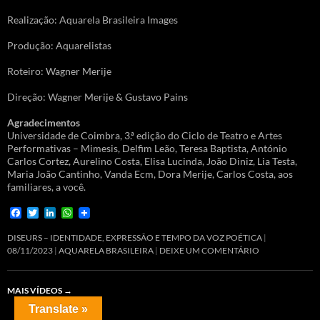
Realização: Aquarela Brasileira Images
Produção: Aquarelistas
Roteiro: Wagner Merije
Direção: Wagner Merije & Gustavo Pains
Agradecimentos
Universidade de Coimbra, 3.ª edição do Ciclo de Teatro e Artes
Performativas – Mimesis, Delfim Leão, Teresa Baptista, António
Carlos Cortez, Aurelino Costa, Elisa Lucinda, João Diniz, Lia Testa,
Maria João Cantinho, Vanda Ecm, Dora Merije, Carlos Costa, aos
familiares, a você.
F
T
L
W
a
w
i
h
c
i
n
a
DISEURS – IDENTIDADE, EXPRESSÃO E TEMPO DA VOZ POÉTICA
e
t
k
t
08/11/2023
AQUARELA BRASILEIRA
DEIXE UM COMENTÁRIO
b
t
e
s
o
e
d
A
o
r
I
p
MAIS VÍDEOS
→
k
n
p
Translate »