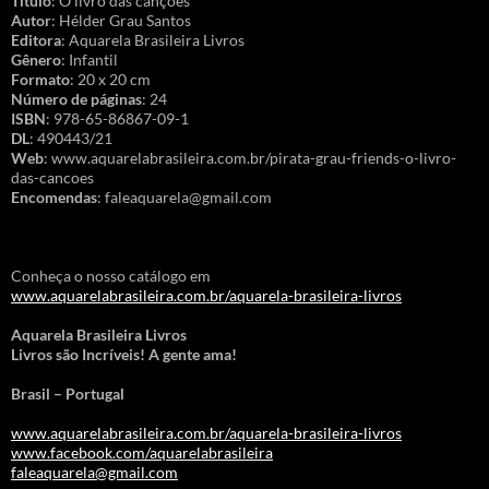
Título
: O livro das canções
Autor
: Hélder Grau Santos
Editora
: Aquarela Brasileira Livros
Gênero
: Infantil
Formato
: 20 x 20 cm
Número de páginas
: 24
ISBN
: 978-65-86867-09-1
DL
: 490443/21
Web
: www.aquarelabrasileira.com.br/pirata-grau-friends-o-livro-
das-cancoes
Encomendas
: faleaquarela@gmail.com
Conheça o nosso catálogo em
www.aquarelabrasileira.com.br/aquarela-brasileira-livros
Aquarela Brasileira Livros
Livros são Incríveis! A gente ama!
Brasil – Portugal
www.aquarelabrasileira.com.br/aquarela-brasileira-livros
www.facebook.com/aquarelabrasileira
faleaquarela@gmail.com