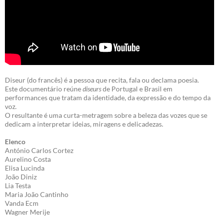
Diseur (do francês) é a pessoa que recita, fala ou declama poesia.
Este documentário reúne
diseurs
de Portugal e Brasil em
performances que tratam da identidade, da expressão e do tempo da
voz.
O resultante é uma curta-metragem sobre a beleza das vozes que se
dedicam a interpretar ideias, miragens e delicadezas.
Elenco
António Carlos Cortez
Aurelino Costa
Elisa Lucinda
João Diniz
Lia Testa
Maria João Cantinho
Vanda Ecm
Wagner Merije