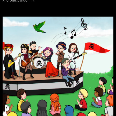
xilofone, bandolim).