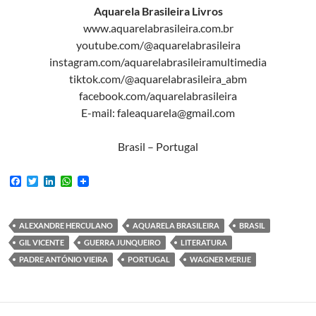
Aquarela Brasileira Livros
www.aquarelabrasileira.com.br
youtube.com/@aquarelabrasileira
instagram.com/aquarelabrasileiramultimedia
tiktok.com/@aquarelabrasileira_abm
facebook.com/aquarelabrasileira
E-mail: faleaquarela@gmail.com
Brasil – Portugal
F
T
L
W
a
w
i
h
c
i
n
a
e
t
k
t
b
t
e
s
ALEXANDRE HERCULANO
AQUARELA BRASILEIRA
BRASIL
o
e
d
A
GIL VICENTE
GUERRA JUNQUEIRO
LITERATURA
o
r
I
p
k
n
p
PADRE ANTÓNIO VIEIRA
PORTUGAL
WAGNER MERIJE