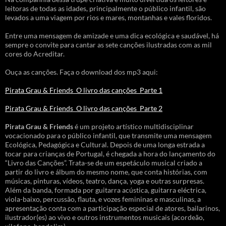
leitoras de todas as idades, principalmente o público infantil, são
levados a uma viagem por rios e mares, montanhas e vales floridos.
Entre uma mensagem de amizade e uma dica ecológica e saudável, há
sempre o convite para cantar as sete canções ilustradas com as mil
cores do Acreditar.
Ouça as canções. Faça o download dos mp3 aqui:
Pirata Grau & Friends_O livro das canções_Parte 1
Pirata Grau & Friends_O livro das canções_Parte 2
Pirata Grau & Friends
é um projeto artístico multidisciplinar
vocacionado para o público infantil, que transmite uma mensagem
Ecológica, Pedagógica e Cultural. Depois de uma longa estrada a
tocar para crianças de Portugal, é chegada a hora do lançamento do
“Livro das Canções”. Trata-se de um espetáculo musical criado a
partir do livro e álbum do mesmo nome, que conta histórias, com
músicas, pinturas, vídeos, teatro, dança, yoga e outras surpresas.
Além da banda, formada por guitarra acústica, guitarra eléctrica,
viola-baixo, percussão, flauta, e vozes femininas e masculinas, a
apresentação conta com a participação especial de atores, bailarinos,
ilustrador(es) ao vivo e outros instrumentos musicais (acordeão,