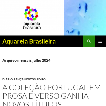
Pesquisar
Aquarela Brasileira
PULAR
MENU
PARA
PRINCI
O
CONTEÚDO
Arquivo mensais:julho 2024
DIÁRIO
,
LANÇAMENTOS
,
LIVRO
A COLEÇÃO PORTUGAL EM
PROSA E VERSO GANHA
NOVOS TÍTULOS