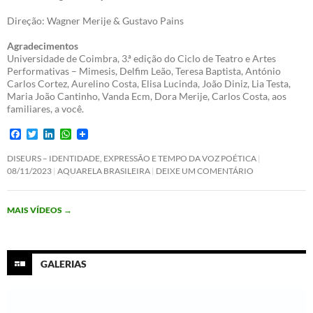
Direção: Wagner Merije & Gustavo Pains
Agradecimentos
Universidade de Coimbra, 3.ª edição do Ciclo de Teatro e Artes
Performativas – Mimesis, Delfim Leão, Teresa Baptista, António
Carlos Cortez, Aurelino Costa, Elisa Lucinda, João Diniz, Lia Testa,
Maria João Cantinho, Vanda Ecm, Dora Merije, Carlos Costa, aos
familiares, a você.
F
T
L
W
a
w
i
h
c
i
n
a
DISEURS – IDENTIDADE, EXPRESSÃO E TEMPO DA VOZ POÉTICA
e
t
k
t
08/11/2023
AQUARELA BRASILEIRA
DEIXE UM COMENTÁRIO
b
t
e
s
o
e
d
A
o
r
I
p
MAIS VÍDEOS
→
k
n
p
GALERIAS