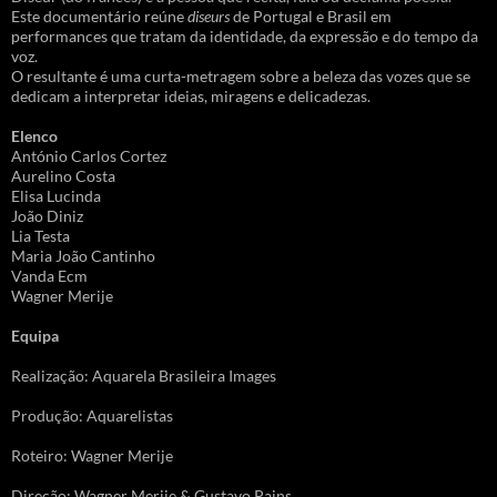
Este documentário reúne
diseurs
de Portugal e Brasil em
performances que tratam da identidade, da expressão e do tempo da
voz.
O resultante é uma curta-metragem sobre a beleza das vozes que se
dedicam a interpretar ideias, miragens e delicadezas.
Elenco
António Carlos Cortez
Aurelino Costa
Elisa Lucinda
João Diniz
Lia Testa
Maria João Cantinho
Vanda Ecm
Wagner Merije
Equipa
Realização: Aquarela Brasileira Images
Produção: Aquarelistas
Roteiro: Wagner Merije
Direção: Wagner Merije & Gustavo Pains