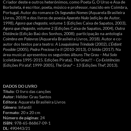
Criador deste e outros heterónimos, como Poeta G, O Urso e Asa de
Borboleta, é escritor, poeta, músico e professor, nascido em Coimbra,
Portugal. Autor do romance
Os Segundos Nomes
(Aquarela Brasileira
Livros, 2019) e dos livros de poesia
Aparato Nulo
(edição de Autor,
1998),
Agora que chegaste
, volume 1 (Edições Caixa de Sapatos, 2003),
Agora que chegaste
, volume 2 (Edições Caixa de Sapatos, 2004),
Outra
Distância
(Edição Baú dos Sonhos, 2008); participação na antologia
Coimbra em Palavras
(Aquarela Brasileira Livros, 2018). Autor e co-
autor dos textos para teatro:
A Louquíssima Trindade
(2002),
L’Énfant
Possible
(2005),
Pedra Preciosa I
e
II
(2010-2013),
O Sótão
(2017). Na
área musical apresentou os seguintes álbuns
The Grau – Mui Solo
(coletânea 1995-2015. Edições Pirata),
The Grau!!! – Co-Existências
(Edições Pirataº, 1999-2005),
The Grauº – 13
(Edições Theº, 2013).
DADOS DO LIVRO
Título
: O livro das canções
Autor
: Hélder Grau Santos
Editora
: Aquarela Brasileira Livros
Gênero
: Infantil
Formato
: 20 x 20 cm
Número de páginas
: 24
ISBN
: 978-65-86867-09-1
DL
: 490443/21