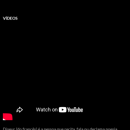
VÍDEOS
Diseur (do francês) é a pessoa que recita, fala ou declama poesia.