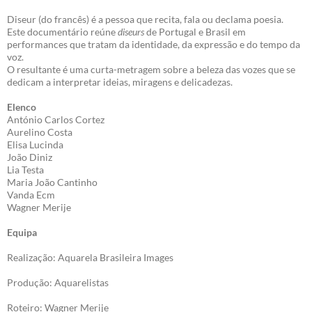
Diseur (do francês) é a pessoa que recita, fala ou declama poesia.
Este documentário reúne
diseurs
de Portugal e Brasil em
performances que tratam da identidade, da expressão e do tempo da
voz.
O resultante é uma curta-metragem sobre a beleza das vozes que se
dedicam a interpretar ideias, miragens e delicadezas.
Elenco
António Carlos Cortez
Aurelino Costa
Elisa Lucinda
João Diniz
Lia Testa
Maria João Cantinho
Vanda Ecm
Wagner Merije
Equipa
Realização: Aquarela Brasileira Images
Produção: Aquarelistas
Roteiro: Wagner Merije