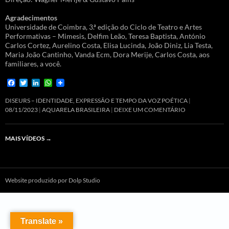
Agradecimentos
Universidade de Coimbra, 3.ª edição do Ciclo de Teatro e Artes
Performativas – Mimesis, Delfim Leão, Teresa Baptista, António
Carlos Cortez, Aurelino Costa, Elisa Lucinda, João Diniz, Lia Testa,
Maria João Cantinho, Vanda Ecm, Dora Merije, Carlos Costa, aos
familiares, a você.
F
T
L
W
a
w
i
h
c
i
n
a
DISEURS – IDENTIDADE, EXPRESSÃO E TEMPO DA VOZ POÉTICA
e
t
k
t
08/11/2023
AQUARELA BRASILEIRA
DEIXE UM COMENTÁRIO
b
t
e
s
o
e
d
A
o
r
I
p
MAIS VÍDEOS
→
k
n
p
Website produzido por Dolp Studio
Translate »