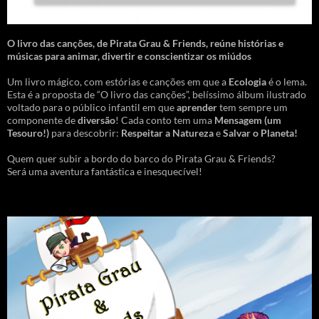
O livro das canções
,
de Pirata Grau & Friends, reúne histórias e
músicas para animar, divertir e conscientizar os miúdos
Um livro mágico, com estórias e canções em que a
Ecologia
é o lema.
Esta é a proposta de “O livro das canções”, belíssimo álbum ilustrado
voltado para o público infantil em que
aprender
tem sempre um
componente de
diversão
! Cada conto tem uma
Mensagem
(um
Tesouro!)
para descobrir:
Respeitar a Natureza
e
Salvar o Planeta!
Quem quer subir a bordo do barco do Pirata Grau & Friends?
Será uma aventura fantástica e inesquecível!