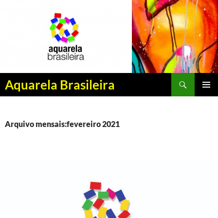
Pesquisar
Aquarela Brasileira
PULAR
MENU
PARA
PRINCI
O
CONTEÚDO
Arquivo mensais:fevereiro 2021