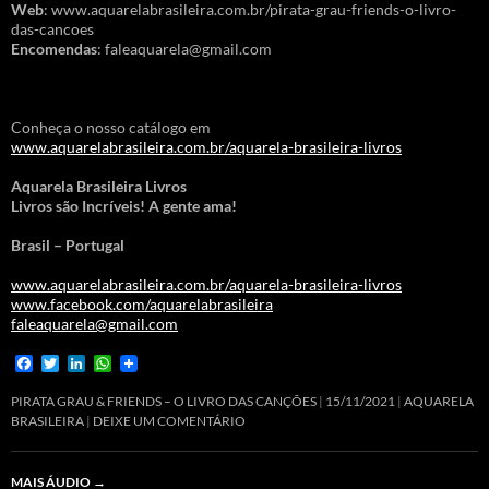
Web
: www.aquarelabrasileira.com.br/pirata-grau-friends-o-livro-
das-cancoes
Encomendas
: faleaquarela@gmail.com
Conheça o nosso catálogo em
www.aquarelabrasileira.com.br/aquarela-brasileira-livros
Aquarela Brasileira Livros
Livros são Incríveis! A gente ama!
Brasil – Portugal
www.aquarelabrasileira.com.br/aquarela-brasileira-livros
www.facebook.com/aquarelabrasileira
faleaquarela@gmail.com
F
T
L
W
a
w
i
h
c
i
n
a
PIRATA GRAU & FRIENDS – O LIVRO DAS CANÇÕES
15/11/2021
AQUARELA
e
t
k
t
BRASILEIRA
DEIXE UM COMENTÁRIO
b
t
e
s
o
e
d
A
o
r
I
p
MAIS ÁUDIO
→
k
n
p