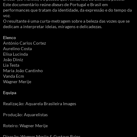
Este documentário reúne
diseurs
de Portugal e Brasil em
performances que tratam da identidade, da expressão e do tempo da
voz.
O resultante é uma curta-metragem sobre a beleza das vozes que se
dedicam a interpretar ideias, miragens e delicadezas.
Elenco
António Carlos Cortez
Aurelino Costa
Elisa Lucinda
João Diniz
Lia Testa
Maria João Cantinho
Vanda Ecm
Wagner Merije
Equipa
Realização: Aquarela Brasileira Images
Produção: Aquarelistas
Roteiro: Wagner Merije
Direção: Wagner Merije & Gustavo Pains