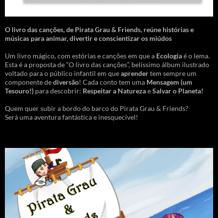
O livro das canções
,
de Pirata Grau & Friends, reúne histórias e
músicas para animar, divertir e conscientizar os miúdos
Um livro mágico, com estórias e canções em que a
Ecologia
é o lema.
Esta é a proposta de “O livro das canções”, belíssimo álbum ilustrado
voltado para o público infantil em que
aprender
tem sempre um
componente de
diversão
! Cada conto tem uma
Mensagem
(um
Tesouro!)
para descobrir:
Respeitar a Natureza
e
Salvar o Planeta!
Quem quer subir a bordo do barco do Pirata Grau & Friends?
Será uma aventura fantástica e inesquecível!