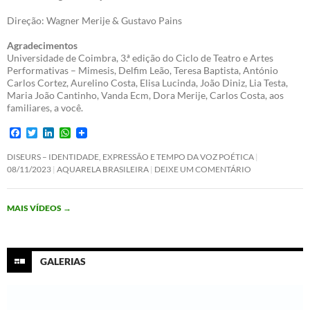
Direção: Wagner Merije & Gustavo Pains
Agradecimentos
Universidade de Coimbra, 3.ª edição do Ciclo de Teatro e Artes
Performativas – Mimesis, Delfim Leão, Teresa Baptista, António
Carlos Cortez, Aurelino Costa, Elisa Lucinda, João Diniz, Lia Testa,
Maria João Cantinho, Vanda Ecm, Dora Merije, Carlos Costa, aos
familiares, a você.
F
T
L
W
a
w
i
h
c
i
n
a
DISEURS – IDENTIDADE, EXPRESSÃO E TEMPO DA VOZ POÉTICA
e
t
k
t
08/11/2023
AQUARELA BRASILEIRA
DEIXE UM COMENTÁRIO
b
t
e
s
o
e
d
A
o
r
I
p
MAIS VÍDEOS
→
k
n
p
GALERIAS