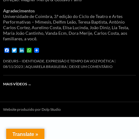
Agradecimentos
Universidade de Coimbra, 3.ª edição do Ciclo de Teatro e Artes
Performativas – Mimesis, Delfim Leão, Teresa Baptista, António
Carlos Cortez, Aurelino Costa, Elisa Lucinda, João Diniz, Lia Testa,
Maria João Cantinho, Vanda Ecm, Dora Merije, Carlos Costa, aos
familiares, a você.
F
T
L
W
a
w
i
h
c
i
n
a
DISEURS – IDENTIDADE, EXPRESSÃO E TEMPO DA VOZ POÉTICA
e
t
k
t
08/11/2023
AQUARELA BRASILEIRA
DEIXE UM COMENTÁRIO
b
t
e
s
o
e
d
A
o
r
I
p
MAIS VÍDEOS
→
k
n
p
Website produzido por Dolp Studio
Translate »