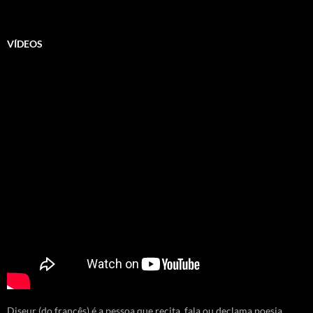
VÍDEOS
Diseur (do francês) é a pessoa que recita, fala ou declama poesia.