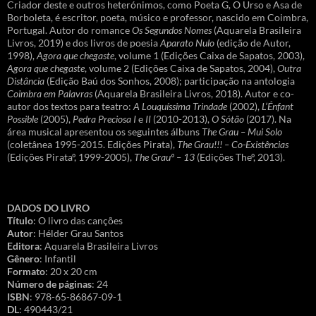
Criador deste e outros heterónimos, como Poeta G, O Urso e Asa de
Borboleta, é escritor, poeta, músico e professor, nascido em Coimbra,
Portugal. Autor do romance
Os Segundos Nomes
(Aquarela Brasileira
Livros, 2019) e dos livros de poesia
Aparato Nulo
(edição de Autor,
1998),
Agora que chegaste
, volume 1 (Edições Caixa de Sapatos, 2003),
Agora que chegaste
, volume 2 (Edições Caixa de Sapatos, 2004),
Outra
Distância
(Edição Baú dos Sonhos, 2008); participação na antologia
Coimbra em Palavras
(Aquarela Brasileira Livros, 2018). Autor e co-
autor dos textos para teatro:
A Louquíssima Trindade
(2002),
L’Énfant
Possible
(2005),
Pedra Preciosa I
e
II
(2010-2013),
O Sótão
(2017). Na
área musical apresentou os seguintes álbuns
The Grau – Mui Solo
(coletânea 1995-2015. Edições Pirata),
The Grau!!! – Co-Existências
(Edições Pirataº, 1999-2005),
The Grauº – 13
(Edições Theº, 2013).
DADOS DO LIVRO
Título
: O livro das canções
Autor
: Hélder Grau Santos
Editora
: Aquarela Brasileira Livros
Gênero
: Infantil
Formato
: 20 x 20 cm
Número de páginas
: 24
ISBN
: 978-65-86867-09-1
DL
: 490443/21