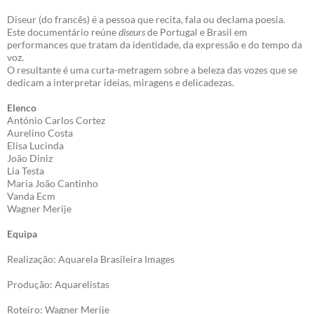
Diseur (do francês) é a pessoa que recita, fala ou declama poesia.
Este documentário reúne
diseurs
de Portugal e Brasil em
performances que tratam da identidade, da expressão e do tempo da
voz.
O resultante é uma curta-metragem sobre a beleza das vozes que se
dedicam a interpretar ideias, miragens e delicadezas.
Elenco
António Carlos Cortez
Aurelino Costa
Elisa Lucinda
João Diniz
Lia Testa
Maria João Cantinho
Vanda Ecm
Wagner Merije
Equipa
Realização: Aquarela Brasileira Images
Produção: Aquarelistas
Roteiro: Wagner Merije