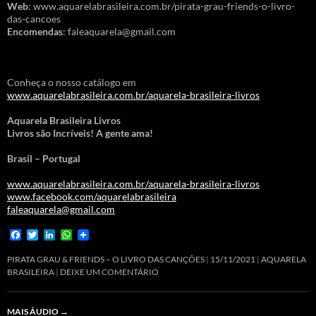
Web
: www.aquarelabrasileira.com.br/pirata-grau-friends-o-livro-
das-cancoes
Encomendas
: faleaquarela@gmail.com
Conheça o nosso catálogo em
www.aquarelabrasileira.com.br/aquarela-brasileira-livros
Aquarela Brasileira Livros
Livros são Incríveis! A gente ama!
Brasil – Portugal
www.aquarelabrasileira.com.br/aquarela-brasileira-livros
www.facebook.com/aquarelabrasileira
faleaquarela@gmail.com
F
T
L
W
a
w
i
h
c
i
n
a
PIRATA GRAU & FRIENDS – O LIVRO DAS CANÇÕES
15/11/2021
AQUARELA
e
t
k
t
BRASILEIRA
DEIXE UM COMENTÁRIO
b
t
e
s
o
e
d
A
o
r
I
p
MAIS ÁUDIO
→
k
n
p