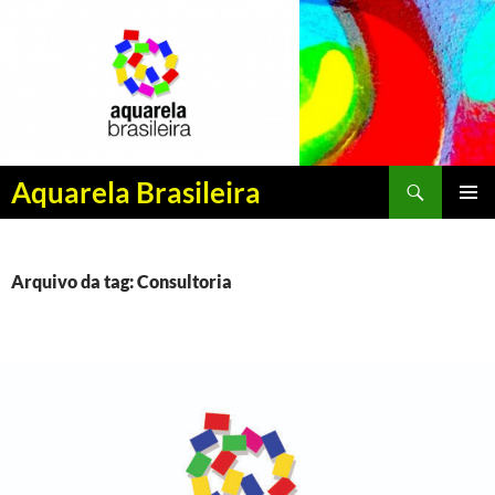
Pesquisar
Aquarela Brasileira
PULAR
MENU
PARA
PRINCI
O
CONTEÚDO
Arquivo da tag: Consultoria