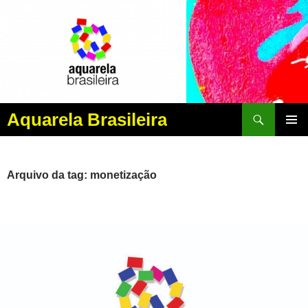
Pesquisar
Aquarela Brasileira
PULAR
MENU
PARA
PRINCI
O
CONTEÚDO
Arquivo da tag: monetização