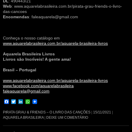
DL
: 490443/21
Web
: www.aquarelabrasileira.com.br/pirata-grau-friends-o-livro-
das-cancoes
Encomendas
: faleaquarela@gmail.com
Conheça o nosso catálogo em
www.aquarelabrasileira.com.br/aquarela-brasileira-livros
Aquarela Brasileira Livros
Livros são Incríveis! A gente ama!
Brasil – Portugal
www.aquarelabrasileira.com.br/aquarela-brasileira-livros
www.facebook.com/aquarelabrasileira
faleaquarela@gmail.com
F
T
L
W
a
w
i
h
c
i
n
a
PIRATA GRAU & FRIENDS – O LIVRO DAS CANÇÕES
15/11/2021
e
t
k
t
AQUARELA BRASILEIRA
DEIXE UM COMENTÁRIO
b
t
e
s
o
e
d
A
o
r
I
p