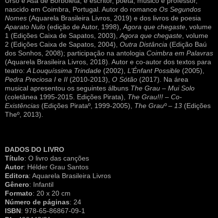
Urso e Asa de Borboleta, é escritor, poeta, músico e professor,
nascido em Coimbra, Portugal. Autor do romance
Os Segundos
Nomes
(Aquarela Brasileira Livros, 2019) e dos livros de poesia
Aparato Nulo
(edição de Autor, 1998),
Agora que chegaste
, volume
1 (Edições Caixa de Sapatos, 2003),
Agora que chegaste
, volume
2 (Edições Caixa de Sapatos, 2004),
Outra Distância
(Edição Baú
dos Sonhos, 2008); participação na antologia
Coimbra em Palavras
(Aquarela Brasileira Livros, 2018). Autor e co-autor dos textos para
teatro:
A Louquíssima Trindade
(2002),
L’Énfant Possible
(2005),
Pedra Preciosa I
e
II
(2010-2013),
O Sótão
(2017). Na área
musical apresentou os seguintes álbuns
The Grau – Mui Solo
(coletânea 1995-2015. Edições Pirata),
The Grau!!! – Co-
Existências
(Edições Pirataº, 1999-2005),
The Grauº – 13
(Edições
Theº, 2013).
DADOS DO LIVRO
Título
: O livro das canções
Autor
: Hélder Grau Santos
Editora
: Aquarela Brasileira Livros
Gênero
: Infantil
Formato
: 20 x 20 cm
Número de páginas
: 24
ISBN
: 978-65-86867-09-1