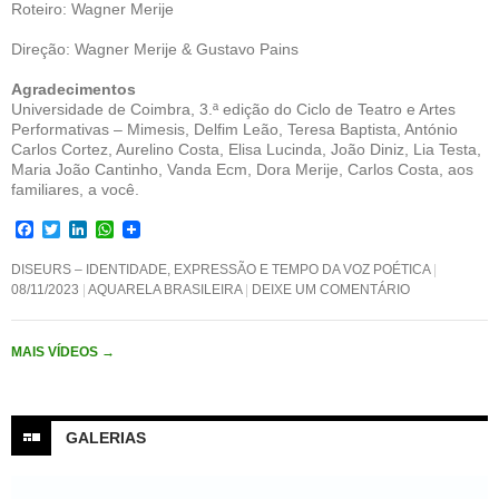
Roteiro: Wagner Merije
Direção: Wagner Merije & Gustavo Pains
Agradecimentos
Universidade de Coimbra, 3.ª edição do Ciclo de Teatro e Artes
Performativas – Mimesis, Delfim Leão, Teresa Baptista, António
Carlos Cortez, Aurelino Costa, Elisa Lucinda, João Diniz, Lia Testa,
Maria João Cantinho, Vanda Ecm, Dora Merije, Carlos Costa, aos
familiares, a você.
F
T
L
W
a
w
i
h
c
i
n
a
DISEURS – IDENTIDADE, EXPRESSÃO E TEMPO DA VOZ POÉTICA
e
t
k
t
08/11/2023
AQUARELA BRASILEIRA
DEIXE UM COMENTÁRIO
b
t
e
s
o
e
d
A
o
r
I
p
MAIS VÍDEOS
k
n
→
p
GALERIAS