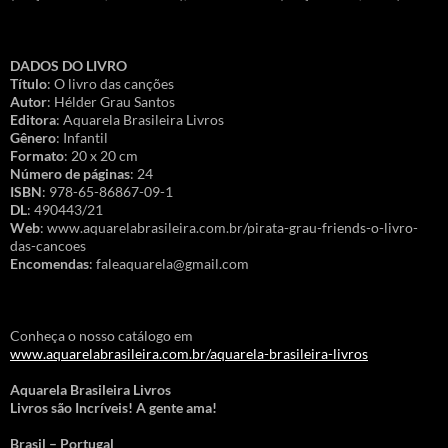
DADOS DO LIVRO
Título
: O livro das canções
Autor
: Hélder Grau Santos
Editora
: Aquarela Brasileira Livros
Gênero
: Infantil
Formato
: 20 x 20 cm
Número de páginas
: 24
ISBN
: 978-65-86867-09-1
DL
: 490443/21
Web
: www.aquarelabrasileira.com.br/pirata-grau-friends-o-livro-
das-cancoes
Encomendas
: faleaquarela@gmail.com
Conheça o nosso catálogo em
www.aquarelabrasileira.com.br/aquarela-brasileira-livros
Aquarela Brasileira Livros
Livros são Incríveis! A gente ama!
Brasil – Portugal