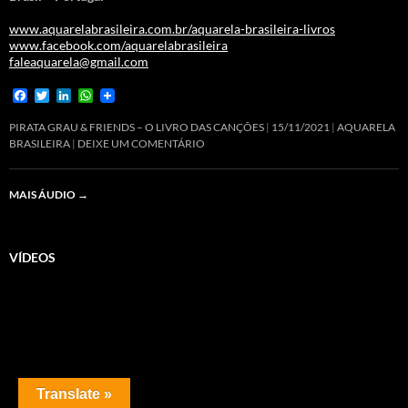
www.aquarelabrasileira.com.br/aquarela-brasileira-livros
www.facebook.com/aquarelabrasileira
faleaquarela@gmail.com
F
T
L
W
a
w
i
h
c
i
n
a
PIRATA GRAU & FRIENDS – O LIVRO DAS CANÇÕES
15/11/2021
AQUARELA
e
t
k
t
BRASILEIRA
DEIXE UM COMENTÁRIO
b
t
e
s
o
e
d
A
o
r
I
p
MAIS ÁUDIO
→
k
n
p
VÍDEOS
Translate »