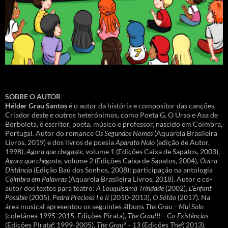
SOBRE O AUTOR
Hélder Grau Santos
é o autor da história e compositor das canções.
Criador deste e outros heterónimos, como Poeta G, O Urso e Asa de
Borboleta, é escritor, poeta, músico e professor, nascido em Coimbra,
Portugal. Autor do romance
Os Segundos Nomes
(Aquarela Brasileira
Livros, 2019) e dos livros de poesia
Aparato Nulo
(edição de Autor,
1998),
Agora que chegaste
, volume 1 (Edições Caixa de Sapatos, 2003),
Agora que chegaste
, volume 2 (Edições Caixa de Sapatos, 2004),
Outra
Distância
(Edição Baú dos Sonhos, 2008); participação na antologia
Coimbra em Palavras
(Aquarela Brasileira Livros, 2018). Autor e co-
autor dos textos para teatro:
A Louquíssima Trindade
(2002),
L’Énfant
Possible
(2005),
Pedra Preciosa I
e
II
(2010-2013),
O Sótão
(2017). Na
área musical apresentou os seguintes álbuns
The Grau – Mui Solo
(coletânea 1995-2015. Edições Pirata),
The Grau!!! – Co-Existências
(Edições Pirataº, 1999-2005),
The Grauº – 13
(Edições Theº, 2013).