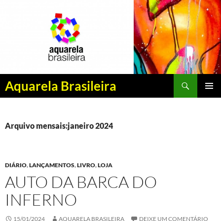
Pesquisar
Aquarela Brasileira
PULAR
MENU
PARA
PRINCI
O
CONTEÚDO
Arquivo mensais:janeiro 2024
DIÁRIO
,
LANÇAMENTOS
,
LIVRO
,
LOJA
AUTO DA BARCA DO
INFERNO
15/01/2024
AQUARELA BRASILEIRA
DEIXE UM COMENTÁRIO