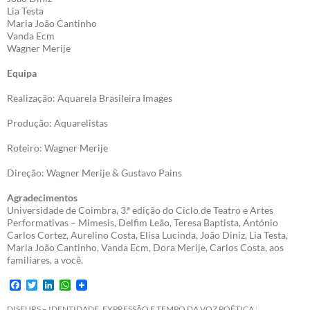
Lia Testa
Maria João Cantinho
Vanda Ecm
Wagner Merije
Equipa
Realização: Aquarela Brasileira Images
Produção: Aquarelistas
Roteiro: Wagner Merije
Direção: Wagner Merije & Gustavo Pains
Agradecimentos
Universidade de Coimbra, 3.ª edição do Ciclo de Teatro e Artes
Performativas – Mimesis, Delfim Leão, Teresa Baptista, António
Carlos Cortez, Aurelino Costa, Elisa Lucinda, João Diniz, Lia Testa,
Maria João Cantinho, Vanda Ecm, Dora Merije, Carlos Costa, aos
familiares, a você.
F
T
L
W
a
w
i
h
c
i
n
a
DISEURS – IDENTIDADE, EXPRESSÃO E TEMPO DA VOZ POÉTICA