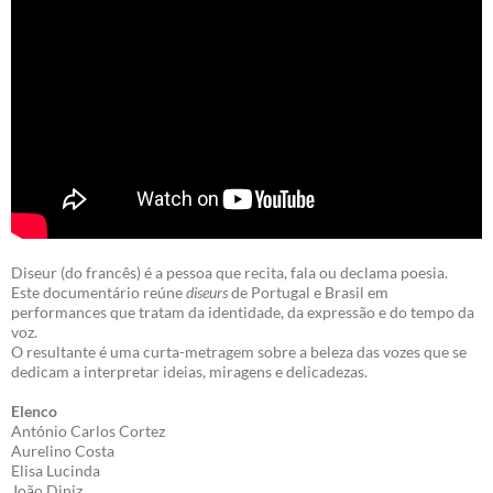
Diseur (do francês) é a pessoa que recita, fala ou declama poesia.
Este documentário reúne
diseurs
de Portugal e Brasil em
performances que tratam da identidade, da expressão e do tempo da
voz.
O resultante é uma curta-metragem sobre a beleza das vozes que se
dedicam a interpretar ideias, miragens e delicadezas.
Elenco
António Carlos Cortez
Aurelino Costa
Elisa Lucinda
João Diniz