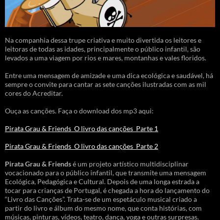
Na companhia dessa trupe criativa e muito divertida os leitores e
leitoras de todas as idades, principalmente o público infantil, são
levados a uma viagem por rios e mares, montanhas e vales floridos.
Entre uma mensagem de amizade e uma dica ecológica e saudável, há
sempre o convite para cantar as sete canções ilustradas com as mil
cores do Acreditar.
Ouça as canções. Faça o download dos mp3 aqui:
Pirata Grau & Friends_O livro das canções_Parte 1
Pirata Grau & Friends_O livro das canções_Parte 2
Pirata Grau & Friends
é um projeto artístico multidisciplinar
vocacionado para o público infantil, que transmite uma mensagem
Ecológica, Pedagógica e Cultural. Depois de uma longa estrada a
tocar para crianças de Portugal, é chegada a hora do lançamento do
“Livro das Canções”. Trata-se de um espetáculo musical criado a
partir do livro e álbum do mesmo nome, que conta histórias, com
músicas, pinturas, vídeos, teatro, dança, yoga e outras surpresas.