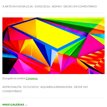
A ARTE EM NOVA LOJA
03/02/2016
ADMIN
DEIXE UM COMENTÁRIO
Essa galeria contém
2 imagens
.
ASTRONAUTA
01/12/2014
AQUARELA BRASILEIRA
DEIXE UM
COMENTÁRIO
MAIS GALERIAS
→