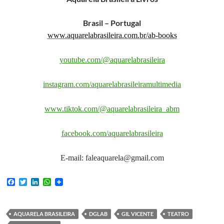
Brasil – Portugal
www.aquarelabrasileira.com.br/ab-books
youtube.com/@aquarelabrasileira
instagram.com/aquarelabrasileiramultimedia
www.tiktok.com/@aquarelabrasileira_abm
facebook.com/aquarelabrasileira
E-mail: faleaquarela@gmail.com
F
T
L
W
a
w
i
h
c
i
n
a
e
t
k
t
b
t
e
s
AQUARELA BRASILEIRA
DGLAB
GIL VICENTE
TEATRO
o
e
d
A