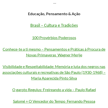
…
Educação, Pensamento & Ação
Brasil – Cultura e Tradiçõe
s
100 Provérbios Poderosos
Conhece-te a ti mesmo – Pensamentos e Práticas à Procura de
Novas Primaveras_Wagner Merije
Visibilidade e Respeitabilidade: Memória e luta dos negros nas
associações culturais e recreativas de São Paulo (1930-1968) –
Maria Aparecida Pinto Silva
O garoto Regulus: Freireando a vida – Paulo Rafael
Salomé + O Vencedor do Tempo_Fernando Pessoa