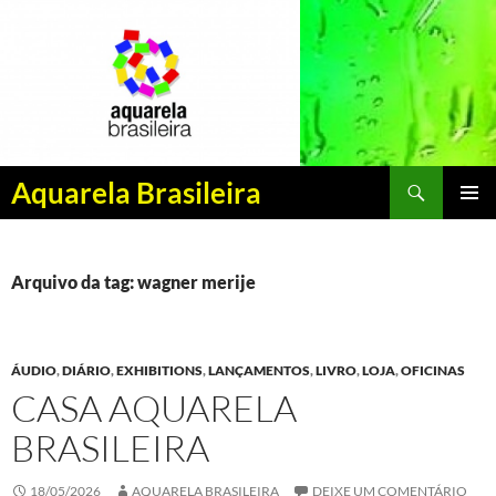
Pesquisar
Aquarela Brasileira
PULAR
MENU
PARA
PRINCI
O
CONTEÚDO
Arquivo da tag: wagner merije
ÁUDIO
,
DIÁRIO
,
EXHIBITIONS
,
LANÇAMENTOS
,
LIVRO
,
LOJA
,
OFICINAS
CASA AQUARELA
BRASILEIRA
18/05/2026
AQUARELA BRASILEIRA
DEIXE UM COMENTÁRIO