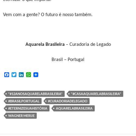
Vem com a gente? O futuro é nosso também.
Aquarela Brasileira
– Curadoria de Legado
Brasil – Portugal
F
T
L
W
a
w
i
h
c
i
n
a
e
t
k
t
b
t
e
s
"#12ANOSAQUARELABRASILEIRA"
"#CASAAQUARELABRASILEIRA"
o
e
d
A
#BRASILPORTUGAL
#CURADORIADELEGADO
o
r
I
p
k
n
p
#ETERNIZESUAHISTÓRIA
AQUARELABRASILEIRA
WAGNER MERIJE