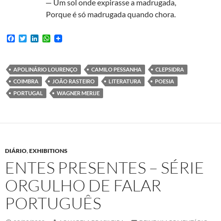
— Um sol onde expirasse a madrugada,
Porque é só madrugada quando chora.
F
T
L
W
a
w
i
h
c
i
n
a
e
t
k
t
b
t
e
s
APOLINÁRIO LOURENÇO
CAMILO PESSANHA
CLEPSIDRA
o
e
d
A
COIMBRA
JOÃO RASTEIRO
LITERATURA
POESIA
o
r
I
p
k
n
p
PORTUGAL
WAGNER MERIJE
DIÁRIO
,
EXHIBITIONS
ENTES PRESENTES – SÉRIE
ORGULHO DE FALAR
PORTUGUÊS