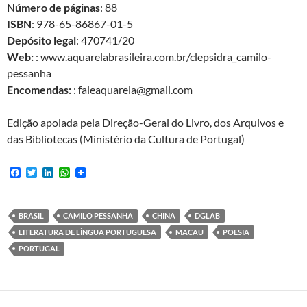
Número de páginas
: 88
ISBN
: 978-65-86867-01-5
Depósito legal
: 470741/20
Web:
: www.aquarelabrasileira.com.br/clepsidra_camilo-
pessanha
Encomendas:
: faleaquarela@gmail.com
Edição apoiada pela Direção-Geral do Livro, dos Arquivos e
das Bibliotecas (Ministério da Cultura de Portugal)
F
T
L
W
a
w
i
h
c
i
n
a
e
t
k
t
b
t
e
s
BRASIL
CAMILO PESSANHA
CHINA
DGLAB
o
e
d
A
LITERATURA DE LÍNGUA PORTUGUESA
MACAU
POESIA
o
r
I
p
k
n
p
PORTUGAL