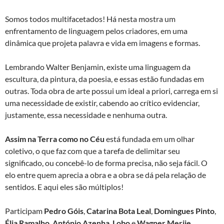
Somos todos multifacetados! Há nesta mostra um
enfrentamento de linguagem pelos criadores, em uma
dinâmica que projeta palavra e vida em imagens e formas.
Lembrando Walter Benjamin, existe uma linguagem da
escultura, da pintura, da poesia, e essas estão fundadas em
outras. Toda obra de arte possui um ideal a priori, carrega em si
uma necessidade de existir, cabendo ao crítico evidenciar,
justamente, essa necessidade e nenhuma outra.
Assim na Terra como no Céu
está fundada em um olhar
coletivo, o que faz com que a tarefa de delimitar seu
significado, ou concebê-lo de forma precisa, não seja fácil. O
elo entre quem aprecia a obra e a obra se dá pela relação de
sentidos. E aqui eles são múltiplos!
Participam
Pedro Góis
,
Catarina Bota Leal
,
Domingues Pinto
,
Élia Ramalho
,
António Azenha
,
Lobo
e
Wagner Merije
.