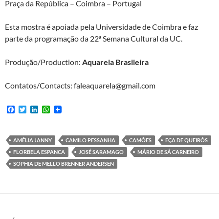
Praça da República – Coimbra – Portugal
Esta mostra é apoiada pela Universidade de Coimbra e faz
parte da programação da 22ª Semana Cultural da UC.
Produção/Production:
Aquarela Brasileira
Contatos/Contacts: faleaquarela@gmail.com
F
T
L
W
a
w
i
h
c
i
n
a
e
t
k
t
b
t
e
s
AMÉLIA JANNY
CAMILO PESSANHA
CAMÕES
EÇA DE QUEIRÓS
o
e
d
A
FLORBELA ESPANCA
JOSÉ SARAMAGO
MÁRIO DE SÁ CARNEIRO
o
r
I
p
k
n
p
SOPHIA DE MELLO BRENNER ANDERSEN