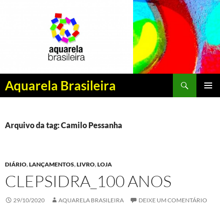
Pesquisar
Aquarela Brasileira
PULAR
MENU
PARA
PRINCI
O
CONTEÚDO
Arquivo da tag: Camilo Pessanha
DIÁRIO
,
LANÇAMENTOS
,
LIVRO
,
LOJA
CLEPSIDRA_100 ANOS
29/10/2020
AQUARELA BRASILEIRA
DEIXE UM COMENTÁRIO