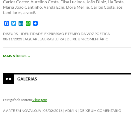
Carlos Cortez, Aurelino Costa, Elisa Lucinda, João Diniz, Lia Testa,
Maria João Cantinho, Vanda Ecm, Dora Merije, Carlos Costa, aos
familiares, a você.
F
T
L
W
a
w
i
h
c
i
n
a
DISEURS – IDENTIDADE, EXPRESSÃO E TEMPO DA VOZ POÉTICA
e
t
k
t
08/11/2023
AQUARELA BRASILEIRA
DEIXE UM COMENTÁRIO
b
t
e
s
o
e
d
A
o
r
I
p
MAIS VÍDEOS
→
k
n
p
GALERIAS
Essa galeria contém
9 imagens
.
A ARTE EM NOVA LOJA
03/02/2016
ADMIN
DEIXE UM COMENTÁRIO