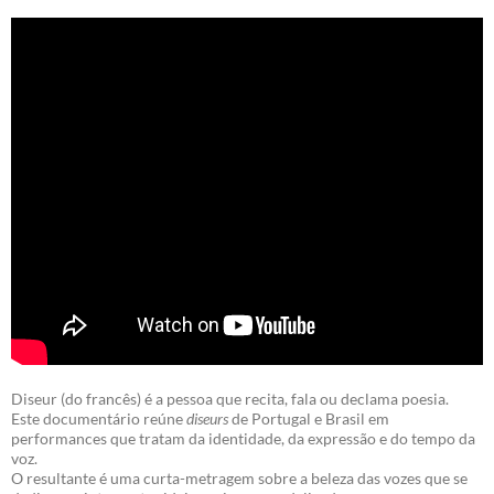
Diseur (do francês) é a pessoa que recita, fala ou declama poesia.
Este documentário reúne
diseurs
de Portugal e Brasil em
performances que tratam da identidade, da expressão e do tempo da
voz.
O resultante é uma curta-metragem sobre a beleza das vozes que se