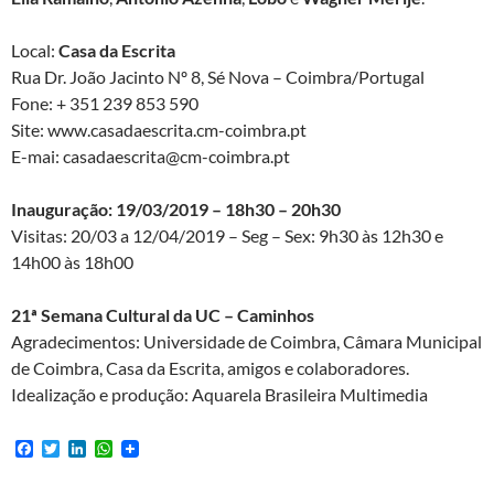
Local:
Casa da Escrita
Rua Dr. João Jacinto Nº 8, Sé Nova – Coimbra/Portugal
Fone: + 351 239 853 590
Site: www.casadaescrita.cm-coimbra.pt
E-mai: casadaescrita@cm-coimbra.pt
Inauguração: 19/03/2019 – 18h30 – 20h30
Visitas: 20/03 a 12/04/2019 – Seg – Sex: 9h30 às 12h30 e
14h00 às 18h00
21ª Semana Cultural da UC – Caminhos
Agradecimentos: Universidade de Coimbra, Câmara Municipal
de Coimbra, Casa da Escrita, amigos e colaboradores.
Idealização e produção: Aquarela Brasileira Multimedia
F
T
L
W
a
w
i
h
c
i
n
a