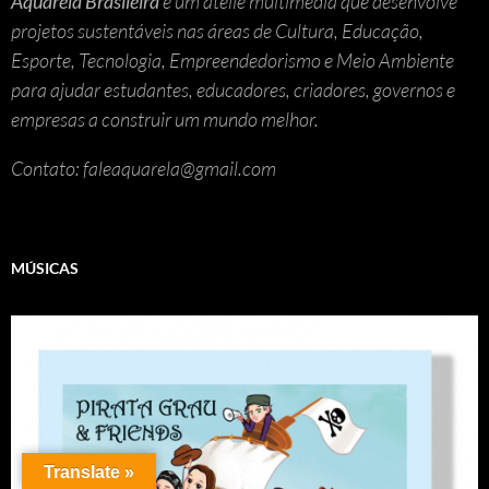
Aquarela Brasileira
é um ateliê multimedia que desenvolve
projetos sustentáveis nas áreas de Cultura, Educação,
Esporte, Tecnologia, Empreendedorismo e Meio Ambiente
para ajudar estudantes, educadores, criadores, governos e
empresas a construir um mundo melhor.
Contato: faleaquarela@gmail.com
MÚSICAS
Translate »