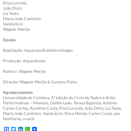
Elisa Lucinda
João Diniz
Lia Testa
Maria João Cantinho
Vanda Ecm
Wagner Merije
Equipa
Realização: Aquarela Brasileira Images
Produção: Aquarelistas
Roteiro: Wagner Merije
Direção: Wagner Merije & Gustavo Pains
Agradecimentos
Universidade de Coimbra, 3.ª edição do Ciclo de Teatro e Artes
Performativas – Mimesis, Delfim Leão, Teresa Baptista, António
Carlos Cortez, Aurelino Costa, Elisa Lucinda, João Diniz, Lia Testa,
Maria João Cantinho, Vanda Ecm, Dora Merije, Carlos Costa, aos
familiares, a você.
F
T
L
W