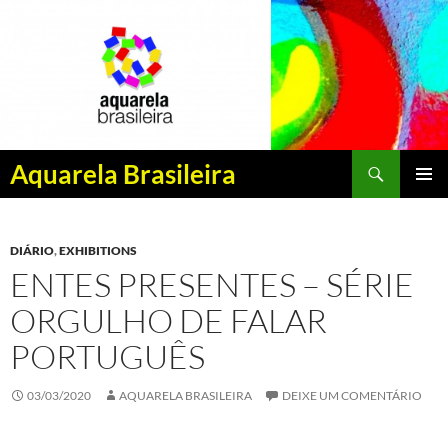
Pesquisar
Aquarela Brasileira
PULAR
MENU
PARA
PRINCI
O
DIÁRIO
,
EXHIBITIONS
CONTEÚDO
ENTES PRESENTES – SÉRIE
ORGULHO DE FALAR
PORTUGUÊS
03/03/2020
AQUARELA BRASILEIRA
DEIXE UM COMENTÁRIO