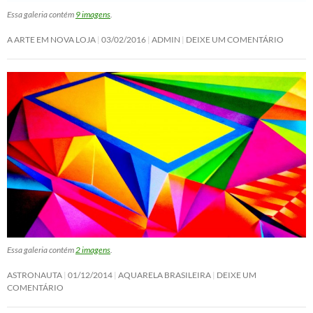
Essa galeria contém
9 imagens
.
A ARTE EM NOVA LOJA
03/02/2016
ADMIN
DEIXE UM COMENTÁRIO
Essa galeria contém
2 imagens
.
ASTRONAUTA
01/12/2014
AQUARELA BRASILEIRA
DEIXE UM
COMENTÁRIO