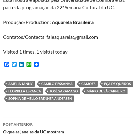
parte da programação da 22ª Semana Cultural da UC.
Produção/Production:
Aquarela Brasileira
Contatos/Contacts: faleaquarela@gmail.com
Visited 1 times, 1 visit(s) today
F
T
L
W
a
w
i
h
c
i
n
a
e
t
k
t
b
t
e
s
AMÉLIA JANNY
CAMILO PESSANHA
CAMÕES
EÇA DE QUEIRÓS
o
e
d
A
FLORBELA ESPANCA
JOSÉ SARAMAGO
MÁRIO DE SÁ CARNEIRO
o
r
I
p
k
n
p
SOPHIA DE MELLO BRENNER ANDERSEN
Navegação
POST ANTERIOR
de
O que as janelas da UC mostram