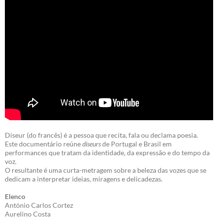
Diseur (do francês) é a pessoa que recita, fala ou declama poesia.
Este documentário reúne
diseurs
de Portugal e Brasil em
performances que tratam da identidade, da expressão e do tempo da
voz.
O resultante é uma curta-metragem sobre a beleza das vozes que se
dedicam a interpretar ideias, miragens e delicadezas.
Elenco
António Carlos Cortez
Aurelino Costa