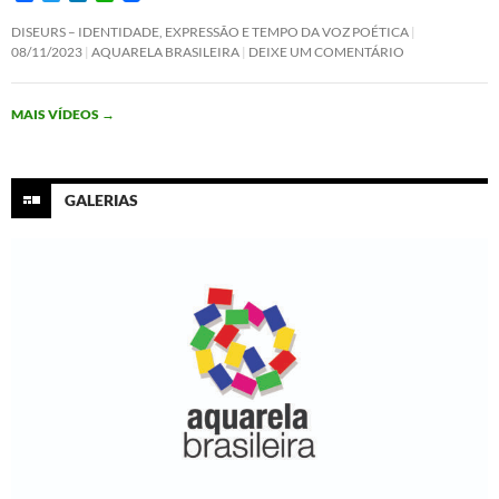
a
w
i
h
c
i
n
a
DISEURS – IDENTIDADE, EXPRESSÃO E TEMPO DA VOZ POÉTICA
e
t
k
t
08/11/2023
AQUARELA BRASILEIRA
DEIXE UM COMENTÁRIO
b
t
e
s
o
e
d
A
o
r
I
p
MAIS VÍDEOS
→
k
n
p
GALERIAS