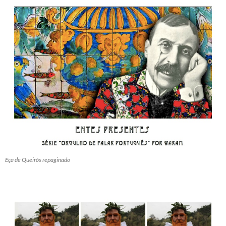
Eça de Queirós repaginado