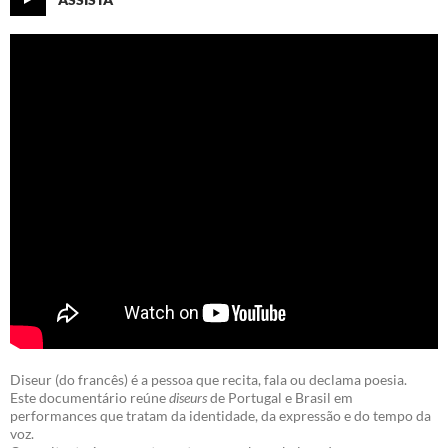
Diseur (do francês) é a pessoa que recita, fala ou declama poesia.
Este documentário reúne
diseurs
de Portugal e Brasil em
performances que tratam da identidade, da expressão e do tempo da
voz.