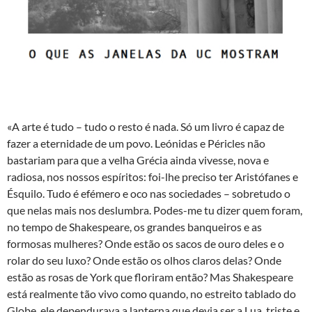
«A arte é tudo – tudo o resto é nada. Só um livro é capaz de
fazer a eternidade de um povo. Leónidas e Péricles não
bastariam para que a velha Grécia ainda vivesse, nova e
radiosa, nos nossos espíritos: foi-lhe preciso ter Aristófanes e
Ésquilo. Tudo é efémero e oco nas sociedades – sobretudo o
que nelas mais nos deslumbra. Podes-me tu dizer quem foram,
no tempo de Shakespeare, os grandes banqueiros e as
formosas mulheres? Onde estão os sacos de ouro deles e o
rolar do seu luxo? Onde estão os olhos claros delas? Onde
estão as rosas de York que floriram então? Mas Shakespeare
está realmente tão vivo como quando, no estreito tablado do
Globe, ele dependurava a lanterna que devia ser a Lua, triste e