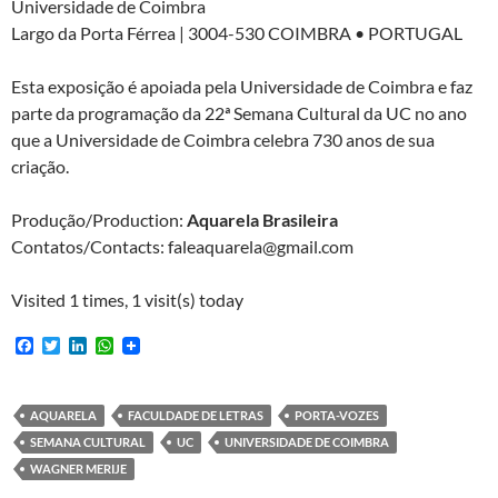
Universidade de Coimbra
Largo da Porta Férrea | 3004-530 COIMBRA • PORTUGAL
Esta exposição é apoiada pela Universidade de Coimbra e faz
parte da programação da 22ª Semana Cultural da UC no ano
que a Universidade de Coimbra celebra 730 anos de sua
criação.
Produção/Production:
Aquarela Brasileira
Contatos/Contacts: faleaquarela@gmail.com
Visited 1 times, 1 visit(s) today
F
T
L
W
a
w
i
h
c
i
n
a
e
t
k
t
b
t
e
s
AQUARELA
FACULDADE DE LETRAS
PORTA-VOZES
o
e
d
A
SEMANA CULTURAL
UC
UNIVERSIDADE DE COIMBRA
o
r
I
p
k
n
p
WAGNER MERIJE