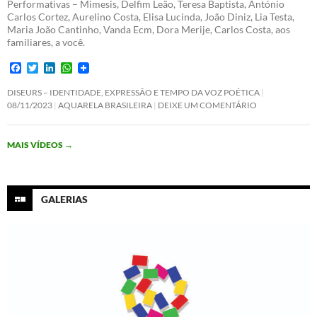
Performativas – Mimesis, Delfim Leão, Teresa Baptista, António
Carlos Cortez, Aurelino Costa, Elisa Lucinda, João Diniz, Lia Testa,
Maria João Cantinho, Vanda Ecm, Dora Merije, Carlos Costa, aos
familiares, a você.
F
T
L
W
a
w
i
h
c
i
n
a
DISEURS – IDENTIDADE, EXPRESSÃO E TEMPO DA VOZ POÉTICA
e
t
k
t
08/11/2023
AQUARELA BRASILEIRA
DEIXE UM COMENTÁRIO
b
t
e
s
o
e
d
A
o
r
I
p
MAIS VÍDEOS
→
k
n
p
GALERIAS