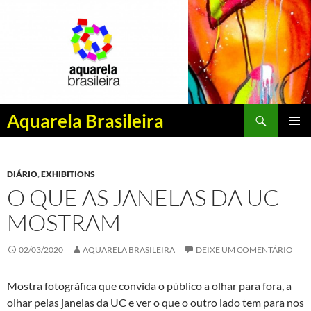
Pesquisar
Aquarela Brasileira
PULAR
MENU
PARA
PRINCI
O
DIÁRIO
,
EXHIBITIONS
CONTEÚDO
O QUE AS JANELAS DA UC
MOSTRAM
02/03/2020
AQUARELA BRASILEIRA
DEIXE UM COMENTÁRIO
Mostra fotográfica que convida o público a olhar para fora, a
olhar pelas janelas da UC e ver o que o outro lado tem para nos