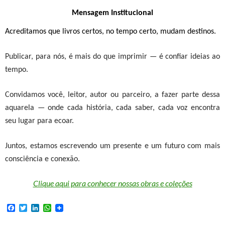
Mensagem
Institucional
Acreditamos que
livros certos, no tempo certo, mudam destinos
.
Publicar, para nós, é mais do que imprimir — é confiar ideias ao
tempo.
Convidamos você, leitor, autor ou parceiro, a fazer parte dessa
aquarela — onde cada história, cada saber, cada voz encontra
seu lugar para ecoar.
Juntos, estamos escrevendo um presente e um futuro com mais
consciência e conexão.
Clique aqui para conhecer nossas obras e coleções
F
T
L
W
a
w
i
h
c
i
n
a