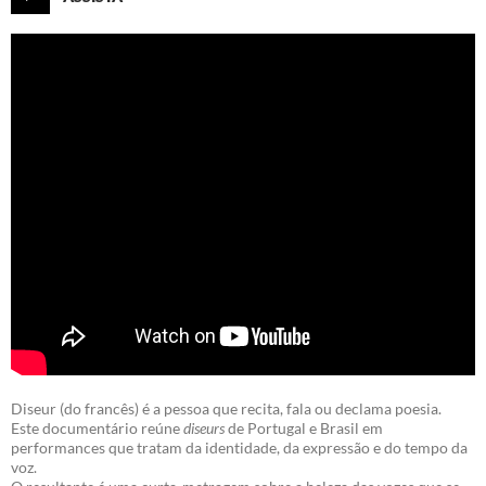
Diseur (do francês) é a pessoa que recita, fala ou declama poesia.
Este documentário reúne
diseurs
de Portugal e Brasil em
performances que tratam da identidade, da expressão e do tempo da
voz.