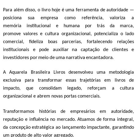
Para além disso, o livro hoje é
uma ferramenta de
autoridade
—
posiciona sua empresa como referência,
v
aloriza a
memória
institucional e humana por trás da marca,
p
romove
valores e cultura organizacional,
p
otencializa o lado
comercial,
f
ideliza boas parcerias, fortalecendo relações
uxilia
r
na captação de clientes e
institucionais
e pode
a
investidores por meio de uma narrativa encantadora.
A Aquarela Brasileira Livros desenvolveu uma metodologia
exclusiva para transformar essas trajetórias em livros de
impacto,
que consolidam legado, reforçam a cultura
organizacional e abrem novas portas comerciais.
Transformamos histórias de empresários em autoridade,
reputação e influência no mercado.
Atuamos de forma
integral,
da concepção estratégica ao lançamento impactante
, garantindo
um produto de alto valor agregado
.