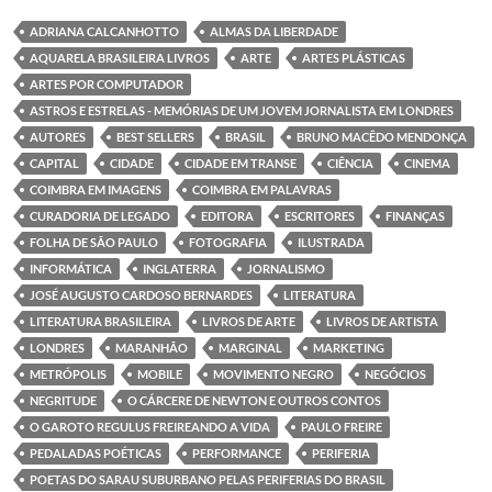
e
t
k
t
b
t
e
s
ADRIANA CALCANHOTTO
ALMAS DA LIBERDADE
o
e
d
A
AQUARELA BRASILEIRA LIVROS
ARTE
ARTES PLÁSTICAS
o
r
I
p
k
n
p
ARTES POR COMPUTADOR
ASTROS E ESTRELAS - MEMÓRIAS DE UM JOVEM JORNALISTA EM LONDRES
AUTORES
BEST SELLERS
BRASIL
BRUNO MACÊDO MENDONÇA
CAPITAL
CIDADE
CIDADE EM TRANSE
CIÊNCIA
CINEMA
COIMBRA EM IMAGENS
COIMBRA EM PALAVRAS
CURADORIA DE LEGADO
EDITORA
ESCRITORES
FINANÇAS
FOLHA DE SÃO PAULO
FOTOGRAFIA
ILUSTRADA
INFORMÁTICA
INGLATERRA
JORNALISMO
JOSÉ AUGUSTO CARDOSO BERNARDES
LITERATURA
LITERATURA BRASILEIRA
LIVROS DE ARTE
LIVROS DE ARTISTA
LONDRES
MARANHÃO
MARGINAL
MARKETING
METRÓPOLIS
MOBILE
MOVIMENTO NEGRO
NEGÓCIOS
NEGRITUDE
O CÁRCERE DE NEWTON E OUTROS CONTOS
O GAROTO REGULUS FREIREANDO A VIDA
PAULO FREIRE
PEDALADAS POÉTICAS
PERFORMANCE
PERIFERIA
POETAS DO SARAU SUBURBANO PELAS PERIFERIAS DO BRASIL