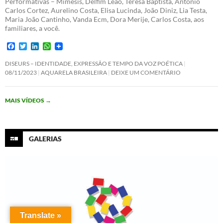
Performativas – Mimesis, Delfim Leão, Teresa Baptista, António
Carlos Cortez, Aurelino Costa, Elisa Lucinda, João Diniz, Lia Testa,
Maria João Cantinho, Vanda Ecm, Dora Merije, Carlos Costa, aos
familiares, a você.
F
T
L
W
a
w
i
h
c
i
n
a
DISEURS – IDENTIDADE, EXPRESSÃO E TEMPO DA VOZ POÉTICA
e
t
k
t
08/11/2023
AQUARELA BRASILEIRA
DEIXE UM COMENTÁRIO
b
t
e
s
o
e
d
A
o
r
I
p
MAIS VÍDEOS
→
k
n
p
GALERIAS
Translate »