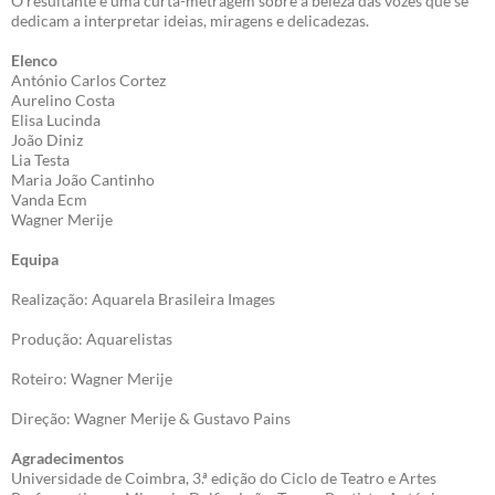
O resultante é uma curta-metragem sobre a beleza das vozes que se
dedicam a interpretar ideias, miragens e delicadezas.
Elenco
António Carlos Cortez
Aurelino Costa
Elisa Lucinda
João Diniz
Lia Testa
Maria João Cantinho
Vanda Ecm
Wagner Merije
Equipa
Realização: Aquarela Brasileira Images
Produção: Aquarelistas
Roteiro: Wagner Merije
Direção: Wagner Merije & Gustavo Pains
Agradecimentos
Universidade de Coimbra, 3.ª edição do Ciclo de Teatro e Artes