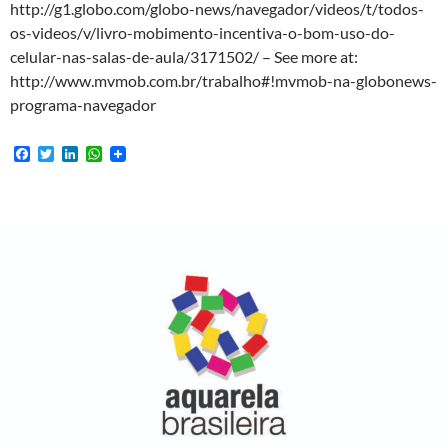
http://g1.globo.com/globo-news/navegador/videos/t/todos-
os-videos/v/livro-mobimento-incentiva-o-bom-uso-do-
celular-nas-salas-de-aula/3171502/ – See more at:
http://www.mvmob.com.br/trabalho#!mvmob-na-globonews-
programa-navegador
F
T
L
W
a
w
i
h
c
i
n
a
e
t
k
t
b
t
e
s
o
e
d
A
o
r
I
p
k
n
p