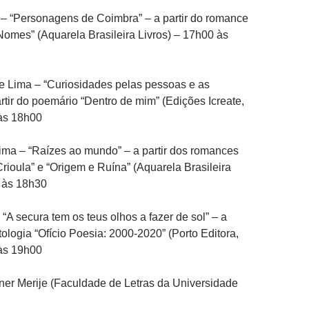
– “Personagens de Coimbra” – a partir do romance
omes” (Aquarela Brasileira Livros) – 17h00 às
e Lima – “Curiosidades pelas pessoas e as
artir do poemário “Dentro de mim” (Edições Icreate,
às 18h00
ima – “Raízes ao mundo” – a partir dos romances
rioula” e “Origem e Ruína” (Aquarela Brasileira
0 às 18h30
“A secura tem os teus olhos a fazer de sol” – a
tologia “Ofício Poesia: 2000-2020” (Porto Editora,
às 19h00
er Merije (Faculdade de Letras da Universidade