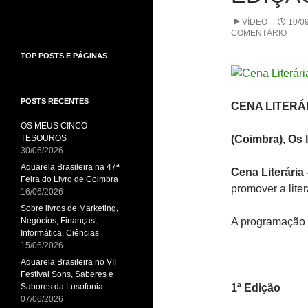
VÍDEO
10/0
COMENTÁRIO
TOP POSTS E PÁGINAS
POSTS RECENTES
CENA LITERÁ
OS MEUS CINCO
TESOUROS
(Coimbra), Os 
30/06/2026
Aquarela Brasileira na 47ª
Cena Literária
Feira do Livro de Coimbra
promover a liter
16/06/2026
Sobre livros de Marketing,
Negócios, Finanças,
A programação c
Informática, Ciências
15/06/2026
Aquarela Brasileira no VII
Festival Sons, Saberes e
Sabores da Lusofonia
1ª Edição
07/06/2026