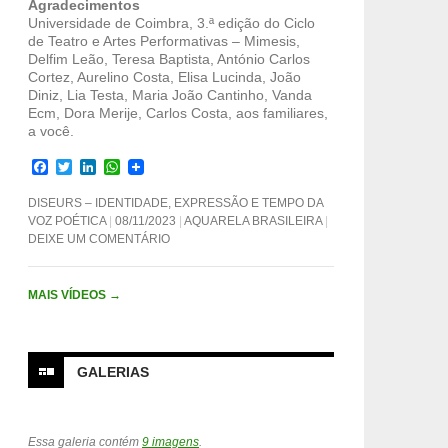
Agradecimentos
Universidade de Coimbra, 3.ª edição do Ciclo
de Teatro e Artes Performativas – Mimesis,
Delfim Leão, Teresa Baptista, António Carlos
Cortez, Aurelino Costa, Elisa Lucinda, João
Diniz, Lia Testa, Maria João Cantinho, Vanda
Ecm, Dora Merije, Carlos Costa, aos familiares,
a você.
F
T
L
W
a
w
i
h
c
i
n
a
DISEURS – IDENTIDADE, EXPRESSÃO E TEMPO DA
e
t
k
t
VOZ POÉTICA
08/11/2023
AQUARELA BRASILEIRA
b
t
e
s
DEIXE UM COMENTÁRIO
o
e
d
A
o
r
I
p
k
n
p
MAIS VÍDEOS
→
GALERIAS
Essa galeria contém
9 imagens
.