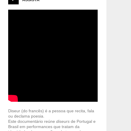
Diseur (do francês) é a pessoa que recita, fala
ou declama poesia.
Este documentário reúne
diseurs
de Portugal e
Brasil em performances que tratam da