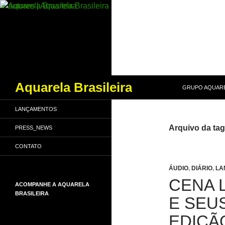
PULAR PARA O
Pesquisar
Aquarela Brasileira
GRUPO AQUARE
LANÇAMENTOS
Arquivo da tag
PRESS_NEWS
CONTATO
ÁUDIO
,
DIÁRIO
,
LA
CENA L
ACOMPANHE A AQUARELA
BRASILEIRA
E SEUS
EDIÇÃ