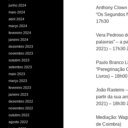
junho 2024
Anthony Clown 
maio 2024
“Os Segundos N
abril 2024
17h30
março 2024
fevereiro 2024
Vera Pedroso d
janeiro 2024
palavras” – a p
dezembro 2023
2021) – 17h30 
novembro 2023
outubro 2023
Paulo Branco L
setembro 2023
“Peregrinação C
maio 2023
Livros) – 18h0
março 2023
fevereiro 2023
João Rasteiro – 
janeiro 2023
partir da sua an
dezembro 2022
2021) – 18h30 
novembro 2022
outubro 2022
Mediação: Wagn
agosto 2022
de Coimbra)