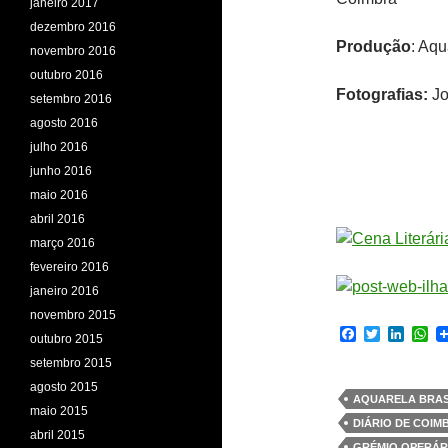
janeiro 2017
dezembro 2016
Produção
: Aqu
novembro 2016
outubro 2016
Fotografias:
Jo
setembro 2016
agosto 2016
julho 2016
junho 2016
maio 2016
abril 2016
março 2016
fevereiro 2016
janeiro 2016
novembro 2015
F
T
L
W
outubro 2015
a
w
i
h
setembro 2015
c
i
n
a
e
t
k
t
agosto 2015
b
t
e
s
AQUARELA BRAS
maio 2015
o
e
d
A
DIÁRIO DE COIM
o
r
I
p
abril 2015
k
n
p
GRÉMIO OPERÁR