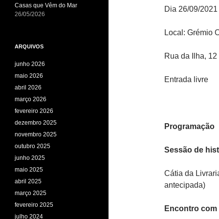
Casas que Vêm do Mar
Dia 26/09/2021
26/05/2026
Local: Grémio 
ARQUIVOS
Rua da Ilha, 12
junho 2026
maio 2026
Entrada livre
abril 2026
março 2026
fevereiro 2026
dezembro 2025
Programação
novembro 2025
outubro 2025
Sessão de hist
junho 2025
maio 2025
Cátia da Livrar
abril 2025
antecipada)
março 2025
fevereiro 2025
Encontro com 
julho 2024