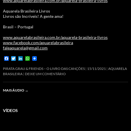
www.aquarelabrasileira.com.br/aquarela-brasileira-livros
Aquarela Brasileira Livros
Livros são Incríveis! A gente ama!
Brasil – Portugal
www.aquarelabrasileira.com.br/aquarela-brasileira-livros
www.facebook.com/aquarelabrasileira
faleaquarela@gmail.com
F
T
L
W
a
w
i
h
c
i
n
a
PIRATA GRAU & FRIENDS – O LIVRO DAS CANÇÕES
15/11/2021
AQUARELA
e
t
k
t
BRASILEIRA
DEIXE UM COMENTÁRIO
b
t
e
s
o
e
d
A
o
r
I
p
MAIS ÁUDIO
→
k
n
p
VÍDEOS