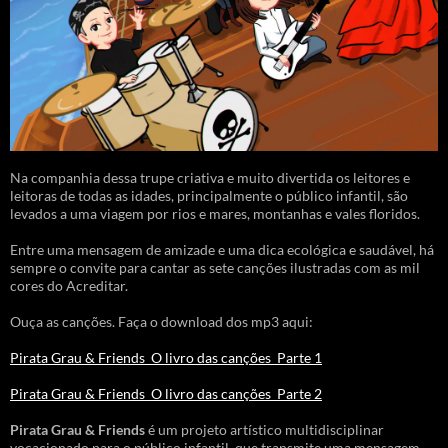
Na companhia dessa trupe criativa e muito divertida os leitores e
leitoras de todas as idades, principalmente o público infantil, são
levados a uma viagem por rios e mares, montanhas e vales floridos.
Entre uma mensagem de amizade e uma dica ecológica e saudável, há
sempre o convite para cantar as sete canções ilustradas com as mil
cores do Acreditar.
Ouça as canções. Faça o download dos mp3 aqui:
Pirata Grau & Friends_O livro das canções_Parte 1
Pirata Grau & Friends_O livro das canções_Parte 2
Pirata Grau & Friends
é um projeto artístico multidisciplinar
vocacionado para o público infantil, que transmite uma mensagem