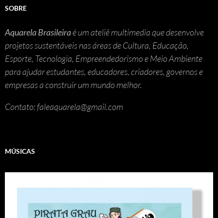
SOBRE
Aquarela Brasileira
é um ateliê multimedia que desenvolve
projetos sustentáveis nas áreas de Cultura, Educação,
Esporte, Tecnologia, Empreendedorismo e Meio Ambiente
para ajudar estudantes, educadores, criadores, governos e
empresas a construir um mundo melhor.
Contato: faleaquarela@gmail.com
MÚSICAS