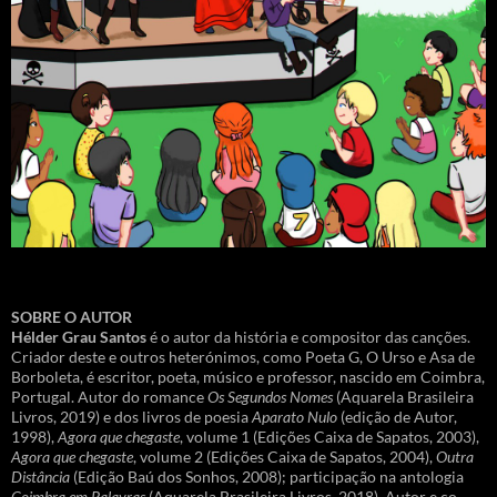
SOBRE O AUTOR
Hélder Grau Santos
é o autor da história e compositor das canções.
Criador deste e outros heterónimos, como Poeta G, O Urso e Asa de
Borboleta, é escritor, poeta, músico e professor, nascido em Coimbra,
Portugal. Autor do romance
Os Segundos Nomes
(Aquarela Brasileira
Livros, 2019) e dos livros de poesia
Aparato Nulo
(edição de Autor,
1998),
Agora que chegaste
, volume 1 (Edições Caixa de Sapatos, 2003),
Agora que chegaste
, volume 2 (Edições Caixa de Sapatos, 2004),
Outra
Distância
(Edição Baú dos Sonhos, 2008); participação na antologia
Coimbra em Palavras
(Aquarela Brasileira Livros, 2018). Autor e co-