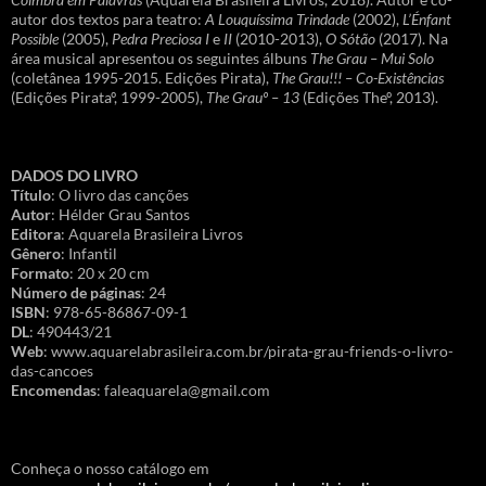
autor dos textos para teatro:
A Louquíssima Trindade
(2002),
L’Énfant
Possible
(2005),
Pedra Preciosa I
e
II
(2010-2013),
O Sótão
(2017). Na
área musical apresentou os seguintes álbuns
The Grau – Mui Solo
(coletânea 1995-2015. Edições Pirata),
The Grau!!! – Co-Existências
(Edições Pirataº, 1999-2005),
The Grauº – 13
(Edições Theº, 2013).
DADOS DO LIVRO
Título
: O livro das canções
Autor
: Hélder Grau Santos
Editora
: Aquarela Brasileira Livros
Gênero
: Infantil
Formato
: 20 x 20 cm
Número de páginas
: 24
ISBN
: 978-65-86867-09-1
DL
: 490443/21
Web
: www.aquarelabrasileira.com.br/pirata-grau-friends-o-livro-
das-cancoes
Encomendas
: faleaquarela@gmail.com
Conheça o nosso catálogo em