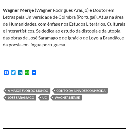
Wagner Merije
(Wagner Rodrigues Araújo) é Doutor em
Letras pela Universidade de Coimbra (Portugal). Atua na área
de Humanidades, com ênfase nos Estudos Literários, Culturais
e Interartísticos. Se dedica ao estudo da distopia e da utopia,
das obras de José Saramago e de Ignácio de Loyola Brandão, e
da poesia em língua portuguesa.
F
T
L
W
a
w
i
h
c
i
n
a
e
t
k
t
b
t
e
s
A MAIOR FLOR DO MUNDO
CONTO DA ILHA DESCONHECIDA
o
e
d
A
JOSÉ SARAMAGO
UC
WAGNER MERIJE
o
r
I
p
k
n
p