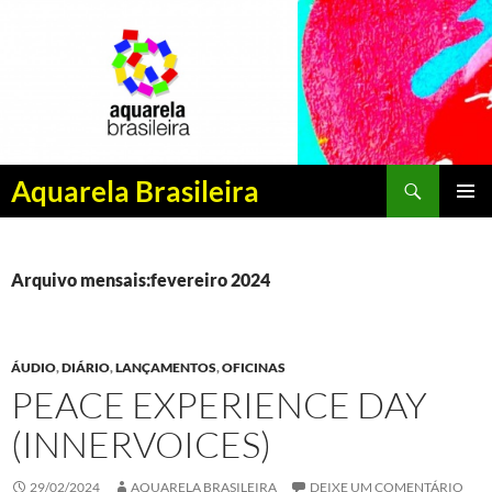
Pesquisar
Aquarela Brasileira
PULAR
MENU
PARA
PRINCI
O
CONTEÚDO
Arquivo mensais:fevereiro 2024
ÁUDIO
,
DIÁRIO
,
LANÇAMENTOS
,
OFICINAS
PEACE EXPERIENCE DAY
(INNERVOICES)
29/02/2024
AQUARELA BRASILEIRA
DEIXE UM COMENTÁRIO