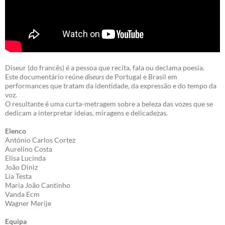
Diseur (do francês) é a pessoa que recita, fala ou declama poesia.
Este documentário reúne
diseurs
de Portugal e Brasil em
performances que tratam da identidade, da expressão e do tempo da
voz.
O resultante é uma curta-metragem sobre a beleza das vozes que se
dedicam a interpretar ideias, miragens e delicadezas.
Elenco
António Carlos Cortez
Aurelino Costa
Elisa Lucinda
João Diniz
Lia Testa
Maria João Cantinho
Vanda Ecm
Wagner Merije
Equipa