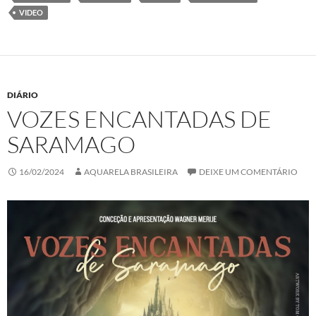
o
r
I
p
k
n
p
VIDEO
DIÁRIO
VOZES ENCANTADAS DE
SARAMAGO
16/02/2024
AQUARELA BRASILEIRA
DEIXE UM COMENTÁRIO