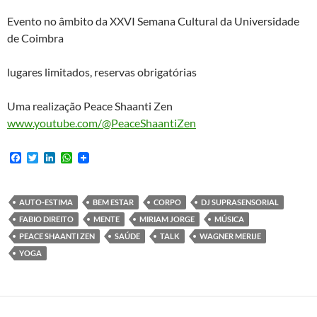
Evento no âmbito da XXVI Semana Cultural da Universidade
de Coimbra
lugares limitados, reservas obrigatórias
Uma realização Peace Shaanti Zen
www.youtube.com/@PeaceShaantiZen
F
T
L
W
a
w
i
h
c
i
n
a
e
t
k
t
b
t
e
s
AUTO-ESTIMA
BEM ESTAR
CORPO
DJ SUPRASENSORIAL
o
e
d
A
FABIO DIREITO
MENTE
MIRIAM JORGE
MÚSICA
o
r
I
p
k
n
p
PEACE SHAANTI ZEN
SAÚDE
TALK
WAGNER MERIJE
YOGA