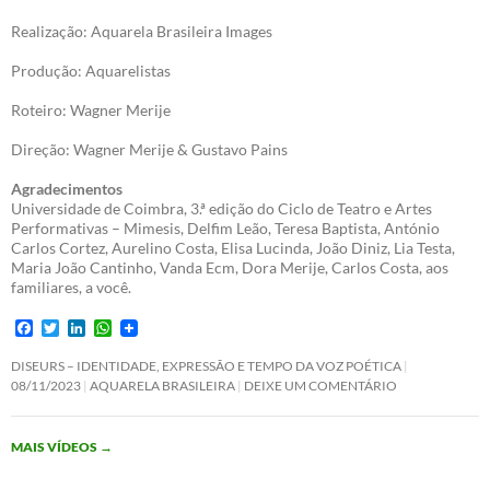
Realização: Aquarela Brasileira Images
Produção: Aquarelistas
Roteiro: Wagner Merije
Direção: Wagner Merije & Gustavo Pains
Agradecimentos
Universidade de Coimbra, 3.ª edição do Ciclo de Teatro e Artes
Performativas – Mimesis, Delfim Leão, Teresa Baptista, António
Carlos Cortez, Aurelino Costa, Elisa Lucinda, João Diniz, Lia Testa,
Maria João Cantinho, Vanda Ecm, Dora Merije, Carlos Costa, aos
familiares, a você.
F
T
L
W
a
w
i
h
c
i
n
a
DISEURS – IDENTIDADE, EXPRESSÃO E TEMPO DA VOZ POÉTICA
e
t
k
t
08/11/2023
AQUARELA BRASILEIRA
DEIXE UM COMENTÁRIO
b
t
e
s
o
e
d
A
o
r
I
p
MAIS VÍDEOS
→
k
n
p