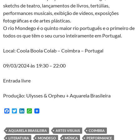
sketchs de teatro, lançamentos de livros, tertúlias,
performances musicais, exibição de vídeos, exposições
fotográficas e de artes plásticas.
O rio Mondego é o quinto maior rio português e o primeiro de
todos os que têm o seu curso inteiramente em Portugal.
Local: Coola Boola Colab – Coimbra – Portugal
09/03/2024 às 19:30 – 22:00
Entrada livre
Produção: Ulysses & Orpheu + Aquarela Brasileira
F
T
L
W
a
w
i
h
c
i
n
a
e
t
k
t
b
t
e
s
AQUARELA BRASILEIRA
ARTES VISUAIS
COIMBRA
o
e
d
A
LITERATURA
MONDEGO
MÚSICA
PERFORMANCE