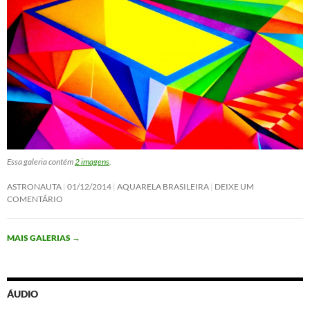
Essa galeria contém
2 imagens
.
ASTRONAUTA
01/12/2014
AQUARELA BRASILEIRA
DEIXE UM
COMENTÁRIO
MAIS GALERIAS
→
ÁUDIO