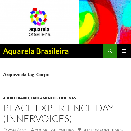
Pesquisar
Aquarela Brasileira
PULAR
MENU
PARA
PRINCI
O
CONTEÚDO
Arquivo da tag: Corpo
ÁUDIO
,
DIÁRIO
,
LANÇAMENTOS
,
OFICINAS
PEACE EXPERIENCE DAY
(INNERVOICES)
29/02/2024
AQUARELA BRASILEIRA
DEIXE UM COMENTÁRIO