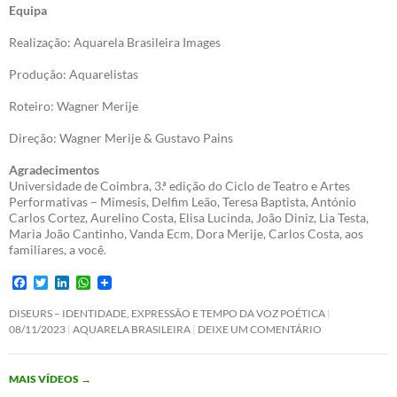
Equipa
Realização: Aquarela Brasileira Images
Produção: Aquarelistas
Roteiro: Wagner Merije
Direção: Wagner Merije & Gustavo Pains
Agradecimentos
Universidade de Coimbra, 3.ª edição do Ciclo de Teatro e Artes
Performativas – Mimesis, Delfim Leão, Teresa Baptista, António
Carlos Cortez, Aurelino Costa, Elisa Lucinda, João Diniz, Lia Testa,
Maria João Cantinho, Vanda Ecm, Dora Merije, Carlos Costa, aos
familiares, a você.
F
T
L
W
a
w
i
h
c
i
n
a
DISEURS – IDENTIDADE, EXPRESSÃO E TEMPO DA VOZ POÉTICA
e
t
k
t
08/11/2023
AQUARELA BRASILEIRA
DEIXE UM COMENTÁRIO
b
t
e
s
o
e
d
A
o
r
I
p
MAIS VÍDEOS
→
k
n
p