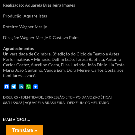
Realização: Aquarela Brasileira Images
Produção: Aquarelistas
Roteiro: Wagner Merije
Direção: Wagner Merije & Gustavo Pains
Agradecimentos
Universidade de Coimbra, 3.ª edição do Ciclo de Teatro e Artes
Performativas – Mimesis, Delfim Leão, Teresa Baptista, António
Carlos Cortez, Aurelino Costa, Elisa Lucinda, João Diniz, Lia Testa,
Maria João Cantinho, Vanda Ecm, Dora Merije, Carlos Costa, aos
familiares, a você.
F
T
L
W
a
w
i
h
c
i
n
a
DISEURS – IDENTIDADE, EXPRESSÃO E TEMPO DA VOZ POÉTICA
e
t
k
t
08/11/2023
AQUARELA BRASILEIRA
DEIXE UM COMENTÁRIO
b
t
e
s
o
e
d
A
o
r
I
p
MAIS VÍDEOS
→
k
n
p
Translate »