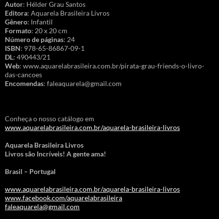
Autor
: Hélder Grau Santos
Editora
: Aquarela Brasileira Livros
Gênero
: Infantil
Formato
: 20 x 20 cm
Número de páginas
: 24
ISBN
: 978-65-86867-09-1
DL
: 490443/21
Web
: www.aquarelabrasileira.com.br/pirata-grau-friends-o-livro-
das-cancoes
Encomendas
: faleaquarela@gmail.com
Conheça o nosso catálogo em
www.aquarelabrasileira.com.br/aquarela-brasileira-livros
Aquarela Brasileira Livros
Livros são Incríveis! A gente ama!
Brasil – Portugal
www.aquarelabrasileira.com.br/aquarela-brasileira-livros
www.facebook.com/aquarelabrasileira
faleaquarela@gmail.com