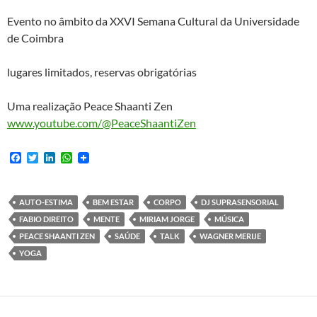
Evento no âmbito da XXVI Semana Cultural da Universidade
de Coimbra
lugares limitados, reservas obrigatórias
Uma realização Peace Shaanti Zen
www.youtube.com/@PeaceShaantiZen
F
T
L
W
a
w
i
h
c
i
n
a
e
t
k
t
b
t
e
s
AUTO-ESTIMA
BEM ESTAR
CORPO
DJ SUPRASENSORIAL
o
e
d
A
FABIO DIREITO
MENTE
MIRIAM JORGE
MÚSICA
o
r
I
p
k
n
p
PEACE SHAANTI ZEN
SAÚDE
TALK
WAGNER MERIJE
YOGA