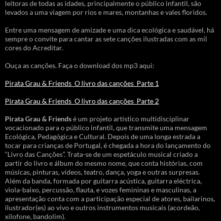
leitoras de todas as idades, principalmente o público infantil, são
levados a uma viagem por rios e mares, montanhas e vales floridos.
Entre uma mensagem de amizade e uma dica ecológica e saudável, há
sempre o convite para cantar as sete canções ilustradas com as mil
cores do Acreditar.
Ouça as canções. Faça o download dos mp3 aqui:
Pirata Grau & Friends_O livro das canções_Parte 1
Pirata Grau & Friends_O livro das canções_Parte 2
Pirata Grau & Friends
é um projeto artístico multidisciplinar
vocacionado para o público infantil, que transmite uma mensagem
Ecológica, Pedagógica e Cultural. Depois de uma longa estrada a
tocar para crianças de Portugal, é chegada a hora do lançamento do
“Livro das Canções”. Trata-se de um espetáculo musical criado a
partir do livro e álbum do mesmo nome, que conta histórias, com
músicas, pinturas, vídeos, teatro, dança, yoga e outras surpresas.
Além da banda, formada por guitarra acústica, guitarra eléctrica,
viola-baixo, percussão, flauta, e vozes femininas e masculinas, a
apresentação conta com a participação especial de atores, bailarinos,
ilustrador(es) ao vivo e outros instrumentos musicais (acordeão,
xilofone, bandolim).