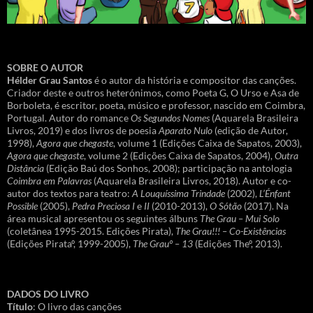
SOBRE O AUTOR
Hélder Grau Santos
é o autor da história e compositor das canções.
Criador deste e outros heterónimos, como Poeta G, O Urso e Asa de
Borboleta, é escritor, poeta, músico e professor, nascido em Coimbra,
Portugal. Autor do romance
Os Segundos Nomes
(Aquarela Brasileira
Livros, 2019) e dos livros de poesia
Aparato Nulo
(edição de Autor,
1998),
Agora que chegaste
, volume 1 (Edições Caixa de Sapatos, 2003),
Agora que chegaste
, volume 2 (Edições Caixa de Sapatos, 2004),
Outra
Distância
(Edição Baú dos Sonhos, 2008); participação na antologia
Coimbra em Palavras
(Aquarela Brasileira Livros, 2018). Autor e co-
autor dos textos para teatro:
A Louquíssima Trindade
(2002),
L’Énfant
Possible
(2005),
Pedra Preciosa I
e
II
(2010-2013),
O Sótão
(2017). Na
área musical apresentou os seguintes álbuns
The Grau – Mui Solo
(coletânea 1995-2015. Edições Pirata),
The Grau!!! – Co-Existências
(Edições Pirataº, 1999-2005),
The Grauº – 13
(Edições Theº, 2013).
DADOS DO LIVRO
Título
: O livro das canções