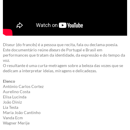
Diseur (do francês) é a pessoa que recita, fala ou declama poesia.
Este documentário reúne
diseurs
de Portugal e Brasil em
performances que tratam da identidade, da expressão e do tempo da
voz.
O resultante é uma curta-metragem sobre a beleza das vozes que se
dedicam a interpretar ideias, miragens e delicadezas.
Elenco
António Carlos Cortez
Aurelino Costa
Elisa Lucinda
João Diniz
Lia Testa
Maria João Cantinho
Vanda Ecm
Wagner Merije