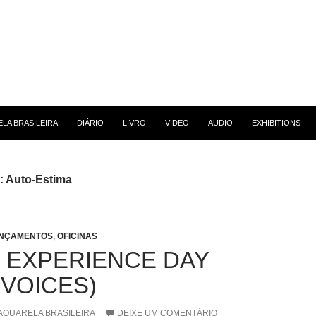
 CONTEÚDO
LA BRASILEIRA
DIÁRIO
LIVRO
VIDEO
AUDIO
EXHIBITIONS
: Auto-Estima
NÇAMENTOS
,
OFICINAS
 EXPERIENCE DAY
RVOICES)
AQUARELA BRASILEIRA
DEIXE UM COMENTÁRIO