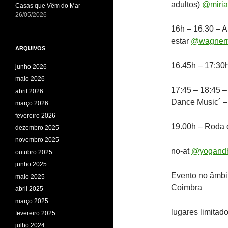
adultos)
@miria
Casas que Vêm do Mar
26/05/2026
16h – 16.30 – 
estar
@wagnerm
ARQUIVOS
16.45h – 17:30
junho 2026
maio 2026
17:45 – 18:45 – 
abril 2026
Dance Music´ 
março 2026
fevereiro 2026
19.00h – Roda 
dezembro 2025
novembro 2025
no-at
@yogand
outubro 2025
junho 2025
Evento no âmbi
maio 2025
Coimbra
abril 2025
março 2025
lugares limitado
fevereiro 2025
julho 2024