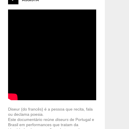
Diseur (do francês) é a pessoa que recita, fala
ou declama poesia.
Este documentário reúne
diseurs
de Portugal e
Brasil em performances que tratam da