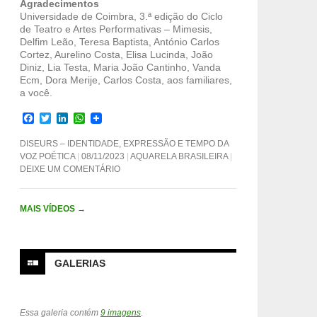
Agradecimentos
Universidade de Coimbra, 3.ª edição do Ciclo
de Teatro e Artes Performativas – Mimesis,
Delfim Leão, Teresa Baptista, António Carlos
Cortez, Aurelino Costa, Elisa Lucinda, João
Diniz, Lia Testa, Maria João Cantinho, Vanda
Ecm, Dora Merije, Carlos Costa, aos familiares,
a você.
F
T
L
W
a
w
i
h
c
i
n
a
DISEURS – IDENTIDADE, EXPRESSÃO E TEMPO DA
e
t
k
t
VOZ POÉTICA
08/11/2023
AQUARELA BRASILEIRA
b
t
e
s
DEIXE UM COMENTÁRIO
o
e
d
A
o
r
I
p
k
n
p
MAIS VÍDEOS
→
GALERIAS
Essa galeria contém
9 imagens
.