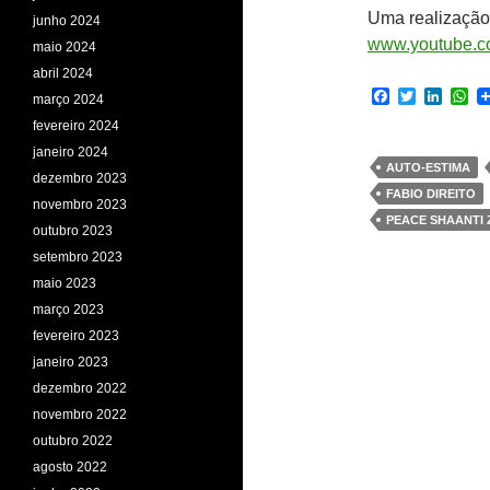
Uma realizaçã
junho 2024
www.youtube.
maio 2024
abril 2024
F
T
L
W
março 2024
a
w
i
h
fevereiro 2024
c
i
n
a
e
t
k
t
janeiro 2024
b
t
e
s
AUTO-ESTIMA
dezembro 2023
o
e
d
A
FABIO DIREITO
o
r
I
p
novembro 2023
k
n
p
PEACE SHAANTI 
outubro 2023
setembro 2023
maio 2023
março 2023
fevereiro 2023
janeiro 2023
dezembro 2022
novembro 2022
outubro 2022
agosto 2022