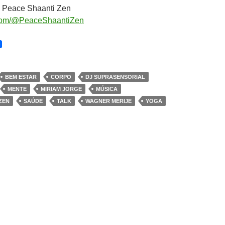
o Peace Shaanti Zen
com/@PeaceShaantiZen
BEM ESTAR
CORPO
DJ SUPRASENSORIAL
MENTE
MIRIAM JORGE
MÚSICA
ZEN
SAÚDE
TALK
WAGNER MERIJE
YOGA