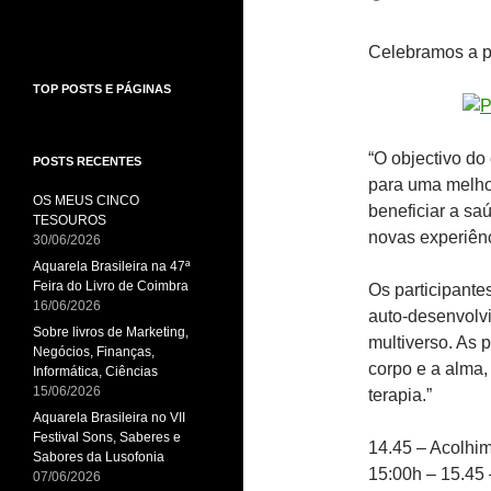
Celebramos a 
TOP POSTS E PÁGINAS
“O objectivo do
POSTS RECENTES
para uma melhor
OS MEUS CINCO
beneficiar a sa
TESOUROS
novas experiên
30/06/2026
Aquarela Brasileira na 47ª
Feira do Livro de Coimbra
Os participante
16/06/2026
auto-desenvolv
Sobre livros de Marketing,
multiverso. As p
Negócios, Finanças,
corpo e a alma,
Informática, Ciências
15/06/2026
terapia.”
Aquarela Brasileira no VII
Festival Sons, Saberes e
14.45 – Acolhi
Sabores da Lusofonia
15:00h – 15.45 
07/06/2026