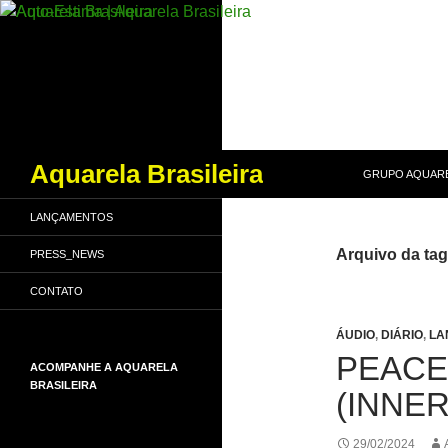
PULAR PARA O
Pesquisar
Aquarela Brasileira
GRUPO AQUARE
LANÇAMENTOS
Arquivo da tag
PRESS_NEWS
CONTATO
ÁUDIO
,
DIÁRIO
,
LA
PEACE
ACOMPANHE A AQUARELA
BRASILEIRA
(INNE
29/02/2024