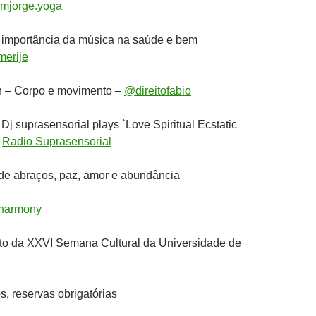
mjorge.yoga
A importância da música na saúde e bem
erije
h – Corpo e movimento –
@direitofabio
Dj suprasensorial plays `Love Spiritual Ecstatic
–
Radio Suprasensorial
de abraços, paz, amor e abundância
harmony
to da XXVI Semana Cultural da Universidade de
s, reservas obrigatórias