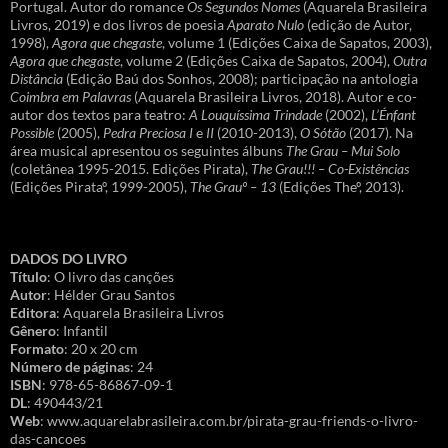
Portugal. Autor do romance
Os Segundos Nomes
(Aquarela Brasileira
Livros, 2019) e dos livros de poesia
Aparato Nulo
(edição de Autor,
1998),
Agora que chegaste
, volume 1 (Edições Caixa de Sapatos, 2003),
Agora que chegaste
, volume 2 (Edições Caixa de Sapatos, 2004),
Outra
Distância
(Edição Baú dos Sonhos, 2008); participação na antologia
Coimbra em Palavras
(Aquarela Brasileira Livros, 2018). Autor e co-
autor dos textos para teatro:
A Louquíssima Trindade
(2002),
L’Énfant
Possible
(2005),
Pedra Preciosa I
e
II
(2010-2013),
O Sótão
(2017). Na
área musical apresentou os seguintes álbuns
The Grau – Mui Solo
(coletânea 1995-2015. Edições Pirata),
The Grau!!! – Co-Existências
(Edições Pirataº, 1999-2005),
The Grauº – 13
(Edições Theº, 2013).
DADOS DO LIVRO
Título
: O livro das canções
Autor
: Hélder Grau Santos
Editora
: Aquarela Brasileira Livros
Gênero
: Infantil
Formato
: 20 x 20 cm
Número de páginas
: 24
ISBN
: 978-65-86867-09-1
DL
: 490443/21
Web
: www.aquarelabrasileira.com.br/pirata-grau-friends-o-livro-
das-cancoes