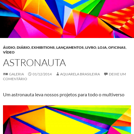
ÁUDIO
,
DIÁRIO
,
EXHIBITIONS
,
LANÇAMENTOS
,
LIVRO
,
LOJA
,
OFICINAS
,
VÍDEO
ASTRONAUTA
GALERIA
01/12/2014
AQUARELA BRASILEIRA
DEIXE UM
COMENTÁRIO
Um astronauta leva nossos projetos para todo o multiverso