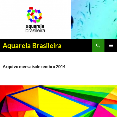
Pesquisar
Aquarela Brasileira
PULAR
MENU
PARA
PRINCI
O
CONTEÚDO
Arquivo mensais:dezembro 2014