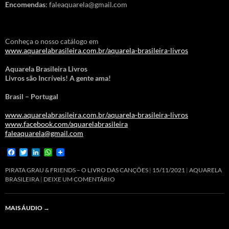
Encomendas
: faleaquarela@gmail.com
Conheça o nosso catálogo em
www.aquarelabrasileira.com.br/aquarela-brasileira-livros
Aquarela Brasileira Livros
Livros são Incríveis! A gente ama!
Brasil – Portugal
www.aquarelabrasileira.com.br/aquarela-brasileira-livros
www.facebook.com/aquarelabrasileira
faleaquarela@gmail.com
F
T
L
W
a
w
i
h
c
i
n
a
PIRATA GRAU & FRIENDS – O LIVRO DAS CANÇÕES
15/11/2021
AQUARELA
e
t
k
t
BRASILEIRA
DEIXE UM COMENTÁRIO
b
t
e
s
o
e
d
A
o
r
I
p
MAIS ÁUDIO
→
k
n
p