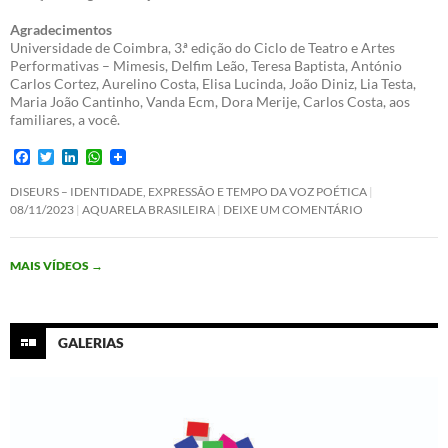
Agradecimentos
Universidade de Coimbra, 3.ª edição do Ciclo de Teatro e Artes
Performativas – Mimesis, Delfim Leão, Teresa Baptista, António
Carlos Cortez, Aurelino Costa, Elisa Lucinda, João Diniz, Lia Testa,
Maria João Cantinho, Vanda Ecm, Dora Merije, Carlos Costa, aos
familiares, a você.
F
T
L
W
a
w
i
h
c
i
n
a
DISEURS – IDENTIDADE, EXPRESSÃO E TEMPO DA VOZ POÉTICA
e
t
k
t
08/11/2023
AQUARELA BRASILEIRA
DEIXE UM COMENTÁRIO
b
t
e
s
o
e
d
A
o
r
I
p
MAIS VÍDEOS
→
k
n
p
GALERIAS