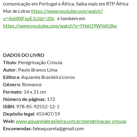
comunicação em Portugal e África. Saiba mais em RTP África
Mar de Letras
https://www.youtube.com/watch?
v=4xh8XFspE1U&t=20s
e também em
https://www.youtube.com/watch?v=YN6Q9WVdG8w
DADOS DO LIVRO
Título
: Peregrinação Crioula
Autor
: Paulo Branco Lima
Editora
: Aquarela Brasileira Livros
Gênero
: Romance
Formato
: 14 x 21 cm
Número de páginas
: 172
ISBN
: 978-85-92552-12-1
Depósito legal
: 455407/19
Web:
www.aquarelabrasileira.com.br/peregrinacao-crioula
Encomendas:
faleaquarela@gmail.com