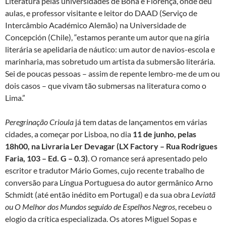
Literatura pelas universidades de Bona e Florença, onde deu
aulas, e professor visitante e leitor do DAAD (Serviço de
Intercâmbio Académico Alemão) na Universidade de
Concepción (Chile), “estamos perante um autor que na gíria
literária se apelidaria de náutico: um autor de navios-escola e
marinharia, mas sobretudo um artista da submersão literária.
Sei de poucas pessoas – assim de repente lembro-me de um ou
dois casos – que vivam tão submersas na literatura como o
Lima.”
Peregrinação Crioula
já tem datas de lançamentos em várias
cidades, a começar por Lisboa, no dia
11 de junho, pelas
18h00, na Livraria Ler Devagar (LX Factory – Rua Rodrigues
Faria, 103 – Ed. G – 0.3)
. O romance será apresentado pelo
escritor e tradutor Mário Gomes, cujo recente trabalho de
conversão para Língua Portuguesa do autor germânico Arno
Schmidt (até então inédito em Portugal) e da sua obra
Leviatã
ou O Melhor dos Mundos seguido de Espelhos Negros
, recebeu o
elogio da crítica especializada. Os atores Miguel Sopas e