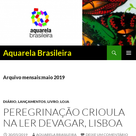
Pesquisar
Aquarela Brasileira
PULAR
MENU
PARA
PRINCI
O
CONTEÚDO
Arquivo mensais:maio 2019
DIÁRIO
,
LANÇAMENTOS
,
LIVRO
,
LOJA
PEREGRINAÇÃO CRIOULA
NA LER DEVAGAR, LISBOA
30/05/2019
AQUARELA BRASILEIRA
DEIXE UM COMENTÁRIO