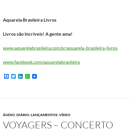
Aquarela Brasileira Livros
Livros são Incríveis! A gente ama!
www.aquarelabrasileira.com.br/aquarela-brasileira-livros
www.facebook.com/aquarelabrasileira
F
T
L
W
a
w
i
h
c
i
n
a
e
t
k
t
b
t
e
s
o
e
d
A
o
r
I
p
k
n
p
ÁUDIO
,
DIÁRIO
,
LANÇAMENTOS
,
VÍDEO
VOYAGERS – CONCERTO