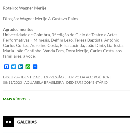
Roteiro: Wagner Merije
Direção: Wagner Merije & Gustavo Pains
Agradecimentos
Universidade de Coimbra, 3.ª edição do Ciclo de Teatro e Artes
Performativas – Mimesis, Delfim Leão, Teresa Baptista, António
Carlos Cortez, Aurelino Costa, Elisa Lucinda, João Diniz, Lia Testa,
Maria João Cantinho, Vanda Ecm, Dora Merije, Carlos Costa, aos
familiares, a você.
F
T
L
W
a
w
i
h
c
i
n
a
DISEURS – IDENTIDADE, EXPRESSÃO E TEMPO DA VOZ POÉTICA
e
t
k
t
08/11/2023
AQUARELA BRASILEIRA
DEIXE UM COMENTÁRIO
b
t
e
s
o
e
d
A
o
r
I
p
MAIS VÍDEOS
→
k
n
p
GALERIAS