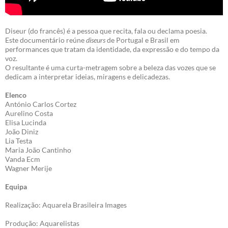
Diseur (do francês) é a pessoa que recita, fala ou declama poesia.
Este documentário reúne
diseurs
de Portugal e Brasil em
performances que tratam da identidade, da expressão e do tempo da
voz.
O resultante é uma curta-metragem sobre a beleza das vozes que se
dedicam a interpretar ideias, miragens e delicadezas.
Elenco
António Carlos Cortez
Aurelino Costa
Elisa Lucinda
João Diniz
Lia Testa
Maria João Cantinho
Vanda Ecm
Wagner Merije
Equipa
Realização: Aquarela Brasileira Images
Produção: Aquarelistas