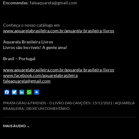
Encomendas
: faleaquarela@gmail.com
Conheça o nosso catálogo em
www.aquarelabrasileira.com.br/aquarela-brasileira-livros
Aquarela Brasileira Livros
Livros são Incríveis! A gente ama!
Brasil – Portugal
www.aquarelabrasileira.com.br/aquarela-brasileira-livros
www.facebook.com/aquarelabrasileira
faleaquarela@gmail.com
F
T
L
W
a
w
i
h
c
i
n
a
PIRATA GRAU & FRIENDS – O LIVRO DAS CANÇÕES
15/11/2021
AQUARELA
e
t
k
t
BRASILEIRA
DEIXE UM COMENTÁRIO
b
t
e
s
o
e
d
A
o
r
I
p
MAIS ÁUDIO
→
k
n
p