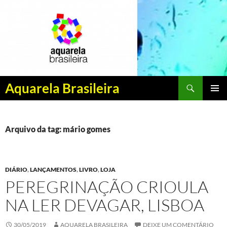
Pesquisar
Aquarela Brasileira
PULAR
MENU
PARA
PRINCI
O
CONTEÚDO
Arquivo da tag: mário gomes
DIÁRIO
,
LANÇAMENTOS
,
LIVRO
,
LOJA
PEREGRINAÇÃO CRIOULA
NA LER DEVAGAR, LISBOA
30/05/2019
AQUARELA BRASILEIRA
DEIXE UM COMENTÁRIO