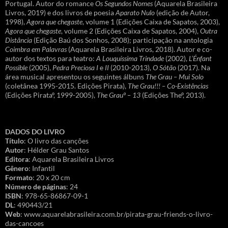
Portugal. Autor do romance
Os Segundos Nomes
(Aquarela Brasileira
Livros, 2019) e dos livros de poesia
Aparato Nulo
(edição de Autor,
1998),
Agora que chegaste
, volume 1 (Edições Caixa de Sapatos, 2003),
Agora que chegaste
, volume 2 (Edições Caixa de Sapatos, 2004),
Outra
Distância
(Edição Baú dos Sonhos, 2008); participação na antologia
Coimbra em Palavras
(Aquarela Brasileira Livros, 2018). Autor e co-
autor dos textos para teatro:
A Louquíssima Trindade
(2002),
L’Énfant
Possible
(2005),
Pedra Preciosa I
e
II
(2010-2013),
O Sótão
(2017). Na
área musical apresentou os seguintes álbuns
The Grau – Mui Solo
(coletânea 1995-2015. Edições Pirata),
The Grau!!! – Co-Existências
(Edições Pirataº, 1999-2005),
The Grauº – 13
(Edições Theº, 2013).
DADOS DO LIVRO
Título
: O livro das canções
Autor
: Hélder Grau Santos
Editora
: Aquarela Brasileira Livros
Gênero
: Infantil
Formato
: 20 x 20 cm
Número de páginas
: 24
ISBN
: 978-65-86867-09-1
DL
: 490443/21
Web
: www.aquarelabrasileira.com.br/pirata-grau-friends-o-livro-
das-cancoes