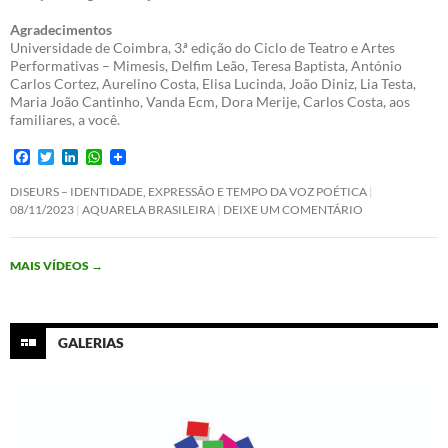
Agradecimentos
Universidade de Coimbra, 3.ª edição do Ciclo de Teatro e Artes
Performativas – Mimesis, Delfim Leão, Teresa Baptista, António
Carlos Cortez, Aurelino Costa, Elisa Lucinda, João Diniz, Lia Testa,
Maria João Cantinho, Vanda Ecm, Dora Merije, Carlos Costa, aos
familiares, a você.
F
T
L
W
a
w
i
h
c
i
n
a
DISEURS – IDENTIDADE, EXPRESSÃO E TEMPO DA VOZ POÉTICA
e
t
k
t
08/11/2023
AQUARELA BRASILEIRA
DEIXE UM COMENTÁRIO
b
t
e
s
o
e
d
A
o
r
I
p
MAIS VÍDEOS
→
k
n
p
GALERIAS