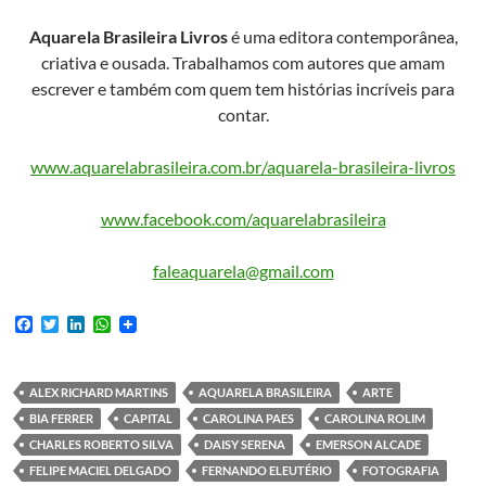
Aquarela Brasileira Livros
é uma editora contemporânea,
criativa e ousada. Trabalhamos com autores que amam
escrever e também com quem tem histórias incríveis para
contar.
www.aquarelabrasileira.com.br/aquarela-brasileira-livros
www.facebook.com/aquarelabrasileira
faleaquarela@gmail.com
F
T
L
W
a
w
i
h
c
i
n
a
e
t
k
t
b
t
e
s
ALEX RICHARD MARTINS
AQUARELA BRASILEIRA
ARTE
o
e
d
A
BIA FERRER
CAPITAL
CAROLINA PAES
CAROLINA ROLIM
o
r
I
p
k
n
p
CHARLES ROBERTO SILVA
DAISY SERENA
EMERSON ALCADE
FELIPE MACIEL DELGADO
FERNANDO ELEUTÉRIO
FOTOGRAFIA