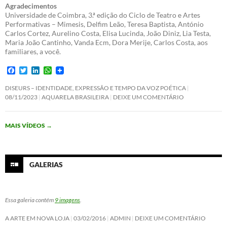
Agradecimentos
Universidade de Coimbra, 3.ª edição do Ciclo de Teatro e Artes
Performativas – Mimesis, Delfim Leão, Teresa Baptista, António
Carlos Cortez, Aurelino Costa, Elisa Lucinda, João Diniz, Lia Testa,
Maria João Cantinho, Vanda Ecm, Dora Merije, Carlos Costa, aos
familiares, a você.
F
T
L
W
a
w
i
h
c
i
n
a
DISEURS – IDENTIDADE, EXPRESSÃO E TEMPO DA VOZ POÉTICA
e
t
k
t
08/11/2023
AQUARELA BRASILEIRA
DEIXE UM COMENTÁRIO
b
t
e
s
o
e
d
A
o
r
I
p
MAIS VÍDEOS
→
k
n
p
GALERIAS
Essa galeria contém
9 imagens
.
A ARTE EM NOVA LOJA
03/02/2016
ADMIN
DEIXE UM COMENTÁRIO