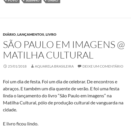
k
n
p
POVO
SEBINHO
UNIÃO
DIÁRIO
,
LANÇAMENTOS
,
LIVRO
SÃO PAULO EM IMAGENS @
MATILHA CULTURAL
25/01/2018
AQUARELA BRASILEIRA
DEIXE UM COMENTÁRIO
Foi um dia de festa. Foi um dia de celebrar. De encontros e
abraços. E também um dia quente de verão. E foi uma festa
linda o lançamento do livro “São Paulo em imagens” na
Matilha Cultural, pólo de produção cultural de vanguarda na
cidade.
E livro ficou lindo.