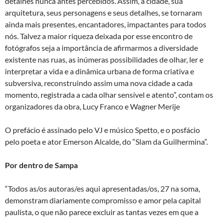
detalhes nunca antes percebidos. Assim, a cidade, sua
arquitetura, seus personagens e seus detalhes, se tornaram
ainda mais presentes, encantadores, impactantes para todos
nós. Talvez a maior riqueza deixada por esse encontro de
fotógrafos seja a importância de afirmarmos a diversidade
existente nas ruas, as inúmeras possibilidades de olhar, ler e
interpretar a vida e a dinâmica urbana de forma criativa e
subversiva, reconstruindo assim uma nova cidade a cada
momento, registrada a cada olhar sensível e atento”, contam os
organizadores da obra, Lucy Franco e Wagner Merije
O prefácio é assinado pelo VJ e músico Spetto, e o posfácio
pelo poeta e ator Emerson Alcalde, do “Slam da Guilhermina”.
Por dentro de Sampa
“Todos as/os autoras/es aqui apresentadas/os, 27 na soma,
demonstram diariamente compromisso e amor pela capital
paulista, o que não parece excluir as tantas vezes em que a