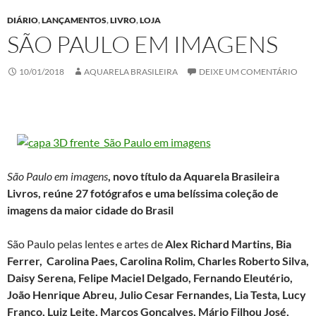
DIÁRIO
,
LANÇAMENTOS
,
LIVRO
,
LOJA
SÃO PAULO EM IMAGENS
10/01/2018
AQUARELA BRASILEIRA
DEIXE UM COMENTÁRIO
São Paulo em imagens
, novo título da Aquarela Brasileira
Livros, reúne 27 fotógrafos e
uma belíssima coleção de
imagens da maior cidade do Brasil
São Paulo pelas lentes e artes de
Alex Richard Martins,
Bia
Ferrer,
Carolina Paes, Carolina Rolim, Charles Roberto Silva,
Daisy Serena, Felipe Maciel Delgado,
Fernando Eleutério,
João Henrique Abreu,
Julio Cesar Fernandes,
Lia Testa,
Lucy
Franco,
Luiz Leite, Marcos Gonçalves,
Mário Filhou José,