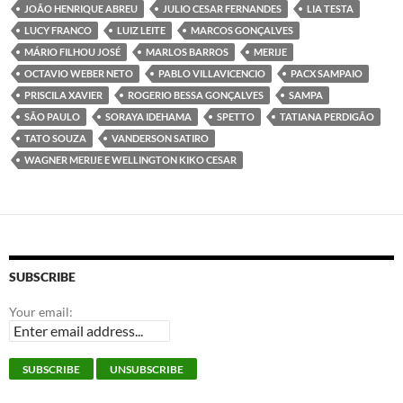
JOÃO HENRIQUE ABREU
JULIO CESAR FERNANDES
LIA TESTA
LUCY FRANCO
LUIZ LEITE
MARCOS GONÇALVES
MÁRIO FILHOU JOSÉ
MARLOS BARROS
MERIJE
OCTAVIO WEBER NETO
PABLO VILLAVICENCIO
PACX SAMPAIO
PRISCILA XAVIER
ROGERIO BESSA GONÇALVES
SAMPA
SÃO PAULO
SORAYA IDEHAMA
SPETTO
TATIANA PERDIGÃO
TATO SOUZA
VANDERSON SATIRO
WAGNER MERIJE E WELLINGTON KIKO CESAR
SUBSCRIBE
Your email: