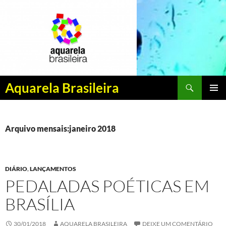
Pesquisar
Aquarela Brasileira
PULAR
MENU
PARA
PRINCI
O
CONTEÚDO
Arquivo mensais:janeiro 2018
DIÁRIO
,
LANÇAMENTOS
PEDALADAS POÉTICAS EM
BRASÍLIA
30/01/2018
AQUARELA BRASILEIRA
DEIXE UM COMENTÁRIO