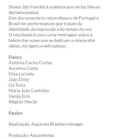
Diseur (do francês) é a pessoa que recita, fala ou
declama poesia.
Este documentário reúne
de Portugal e
diseurs
Brasil em performances que tratam da
identidade, da expressão e do tempo da voz.
O resultante é uma curta-metragem sobre a
beleza das vozes que se dedicam a interpretar
ideias, miragens e delicadezas.
Elenco
António Carlos Cortez
Aurelino Costa
Elisa Lucinda
João Diniz
Lia Testa
Maria João Cantinho
Vanda Ecm
Wagner Merije
Equipa
Realização: Aquarela Brasileira Images
Produção: Aquarelistas