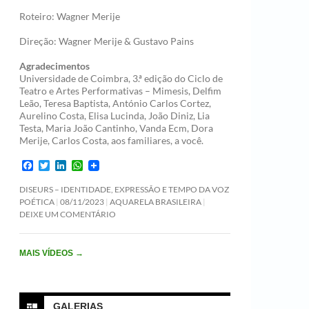
Roteiro: Wagner Merije
Direção: Wagner Merije & Gustavo Pains
Agradecimentos
Universidade de Coimbra, 3.ª edição do Ciclo de
Teatro e Artes Performativas – Mimesis, Delfim
Leão, Teresa Baptista, António Carlos Cortez,
Aurelino Costa, Elisa Lucinda, João Diniz, Lia
Testa, Maria João Cantinho, Vanda Ecm, Dora
Merije, Carlos Costa, aos familiares, a você.
F
T
L
W
a
w
i
h
c
i
n
a
DISEURS – IDENTIDADE, EXPRESSÃO E TEMPO DA VOZ
e
t
k
t
POÉTICA
08/11/2023
AQUARELA BRASILEIRA
b
t
e
s
DEIXE UM COMENTÁRIO
o
e
d
A
o
r
I
p
k
n
p
MAIS VÍDEOS
→
GALERIAS