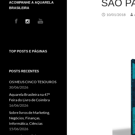
SÃO P
ACOMPANHE A AQUARELA
BRASILEIRA
10/01/2018
TOP POSTS E PÁGINAS
POSTS RECENTES
OS MEUS CINCO TESOUROS
30/06/2026
Aquarela Brasileira na 47ª
Feira do Livro de Coimbra
16/06/2026
Sobre livros de Marketing,
Negócios, Finanças,
Informática, Ciências
15/06/2026