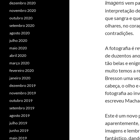
vem par
Imagens
dezembro 2020
interpretação de 
novembro 2020
que sangra e que
outubro 2020
olhares, no cora
setembro 2020
contradições.
agosto 2020
julho 2020
A fotografia é re
maio 2020
de duzentos an
abril 2020
tão belas e enig
março 2020
muito temos a re
fevereiro 2020
Bresson uma vez
janeiro 2020
cabeça, o olho e
dezembro 2019
fotografia ao inv
novembro 2019
escreveu Machad
outubro 2019
setembro 2019
Este é um novo p
agosto 2019
aparentemente, 
julho 2019
imagens e lembr
junho 2019
fantástico, dan
maio 2019