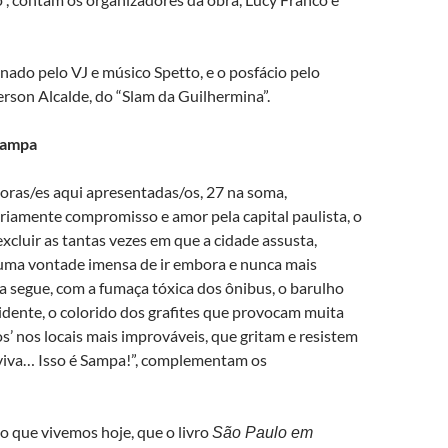
inado pelo VJ e músico Spetto, e o posfácio pelo
rson Alcalde, do “Slam da Guilhermina”.
Sampa
oras/es aqui apresentadas/os, 27 na soma,
iamente compromisso e amor pela capital paulista, o
xcluir as tantas vezes em que a cidade assusta,
 uma vontade imensa de ir embora e nunca mais
da segue, com a fumaça tóxica dos ônibus, o barulho
idente, o colorido dos grafites que provocam muita
xos’ nos locais mais improváveis, que gritam e resistem
iva… Isso é Sampa!”, complementam os
 que vivemos hoje, que o livro
São Paulo em