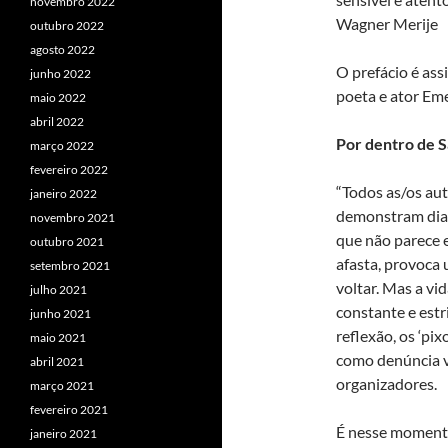
novembro 2022
Wagner Merije
outubro 2022
agosto 2022
O prefácio é ass
junho 2022
poeta e ator Eme
maio 2022
abril 2022
Por dentro de 
março 2022
fevereiro 2022
“Todos as/os aut
janeiro 2022
demonstram diar
novembro 2021
que não parece e
outubro 2021
afasta, provoca
setembro 2021
voltar. Mas a vi
julho 2021
constante e estr
junho 2021
reflexão, os ‘pi
maio 2021
como denúncia v
abril 2021
organizadores.
março 2021
fevereiro 2021
É nesse momento
janeiro 2021