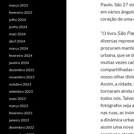
Paulo. São 27 vi
março 2025
em vários ângulo
fevereiro 2025
coração de uma 
julho 2024
junho 2024
“O livro
São Pa
maio 2024
diversas repres
abril 2024
procuram manter
março 2024
urbana, que se d
fevereiro 2024
muitas vezes caó
janeiro 2024
compartilhadas 
dezembro 2023
nosso olhar dist
novembro 2023
Assim, a cidade,
outubro 2023
tornaram ainda 
setembro 2023
todos nós. Talve
maio 2023
fotógrafos seja 
março 2023
nas ruas, as inúm
fevereiro 2023
a dinâmica urban
janeiro 2023
assim uma nova 
dezembro 2022
sensível e atent