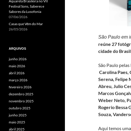
Aquarela Brasileira no VII
Festival Sons, Saberes e
Sabores da Lusofonia
07/06/2026
Casas que Vêm do Mar
26/05/2026
São Paulo em 
reúne 27 fotóg
ARQUIVOS
cidade do Brasil
junho 2026
São Paulo pelas 
maio 2026
Carolina Paes, 
abril 2026
Serena, Felipe 
março 2026
Abreu,
Julio Ce
fevereiro 2026
Marcos Gonçal
dezembro 2025
Weber Neto, Pab
novembro 2025
Rogerio Bessa 
outubro 2025
Souza,
Vanderso
junho 2025
maio 2025
Aqui temos uma 
abril 2025