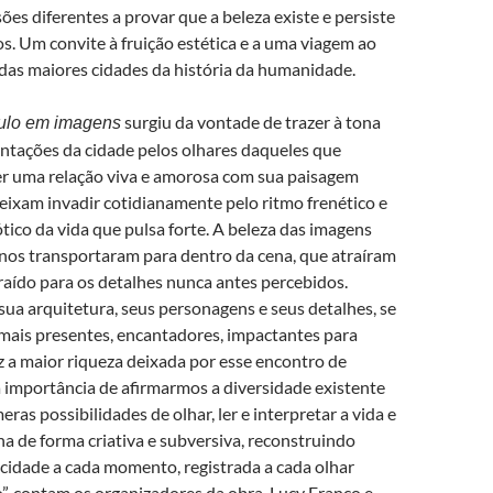
sões diferentes a provar que a beleza existe e persiste
s. Um convite à fruição estética e a uma viagem ao
das maiores cidades da história da humanidade.
surgiu da vontade de trazer à tona
ulo em imagens
entações da cidade pelos olhares daqueles que
 uma relação viva e amorosa com sua paisagem
eixam invadir cotidianamente pelo ritmo frenético e
tico da vida que pulsa forte. A beleza das imagens
nos transportaram para dentro da cena, que atraíram
raído para os detalhes nunca antes percebidos.
 sua arquitetura, seus personagens e seus detalhes, se
mais presentes, encantadores, impactantes para
z a maior riqueza deixada por esse encontro de
a importância de afirmarmos a diversidade existente
eras possibilidades de olhar, ler e interpretar a vida e
a de forma criativa e subversiva, reconstruindo
cidade a cada momento, registrada a cada olhar
o”, contam os organizadores da obra, Lucy Franco e