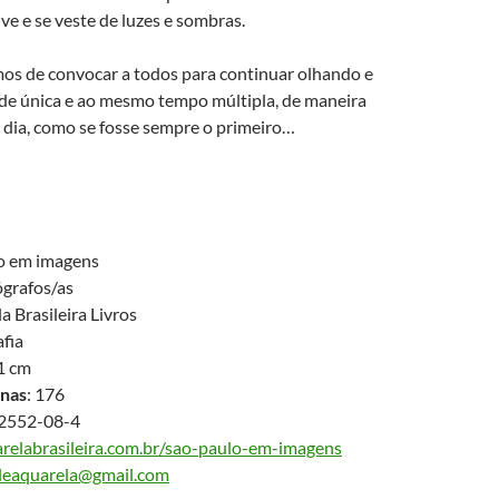
ve e se veste de luzes e sombras.
mos de convocar a todos para continuar olhando e
de única e ao mesmo tempo múltipla, de maneira
 dia, como se fosse sempre o primeiro…
lo em imagens
ógrafos/as
a Brasileira Livros
afia
21 cm
nas
: 176
92552-08-4
elabrasileira.com.br/sao-paulo-em-imagens
aleaquarela@gmail.com