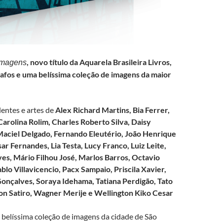
, novo título da Aquarela Brasileira Livros,
imagens
rafos e
uma belíssima coleção de imagens da maior
lentes e artes de
Alex Richard Martins,
Bia Ferrer,
Carolina Rolim, Charles Roberto Silva,
Daisy
Maciel Delgado,
Fernando Eleutério,
João Henrique
sar Fernandes,
Lia Testa,
Lucy Franco,
Luiz Leite,
ves,
Mário Filhou José,
Marlos Barros, Octavio
lo Villavicencio,
Pacx Sampaio, Priscila Xavier,
Gonçalves,
Soraya Idehama,
Tatiana Perdigão,
Tato
n Satiro, Wagner Merije e Wellington Kiko Cesar
belíssima coleção de imagens da cidade de São