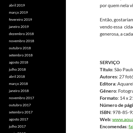
por quem nela vi
abril 2019
março 2019
Então, gostaría
fevereiro 2019
vendo essa cida
janeiro 2019
generosa, a cada
dezembro 2018
novembro 2018
outubro 2018
setembro 2018
SERVIÇO
agosto 2018
Título
: São Pau
julho 2018
Autores
: 27 fot
abril 2018
Editora
: Aquarel
março 2018
Gênero
: Fotogr
janeiro 2018
Formato
: 14 x 
novembro 2017
Número de pági
outubro 2017
ISBN
: 978-85-
setembro 2017
Web:
www.aquar
agosto 2017
Encomendas
:
f
julho 2017