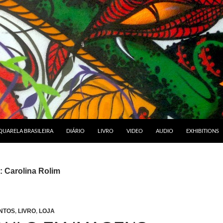
RA O CONTEÚDO
UARELA BRASILEIRA
DIÁRIO
LIVRO
VIDEO
AUDIO
EXHIBITIONS
: Carolina Rolim
NTOS
,
LIVRO
,
LOJA