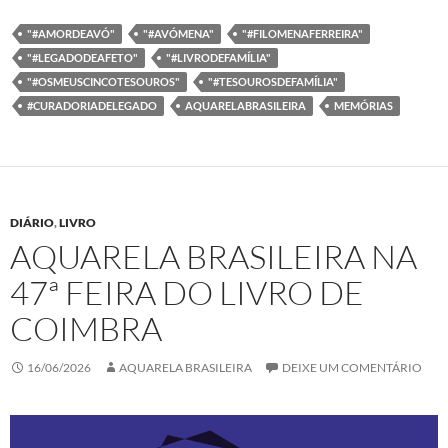
c
i
n
a
e
t
k
t
b
t
e
s
"#AMORDEAVÓ"
"#AVÓMENA"
"#FILOMENAFERREIRA"
o
e
d
A
"#LEGADODEAFETO"
"#LIVRODEFAMÍLIA"
o
r
I
p
k
n
p
"#OSMEUSCINCOTESOUROS"
"#TESOUROSDEFAMÍLIA"
#CURADORIADELEGADO
AQUARELABRASILEIRA
MEMÓRIAS
DIÁRIO
,
LIVRO
AQUARELA BRASILEIRA NA
47ª FEIRA DO LIVRO DE
COIMBRA
16/06/2026
AQUARELA BRASILEIRA
DEIXE UM COMENTÁRIO