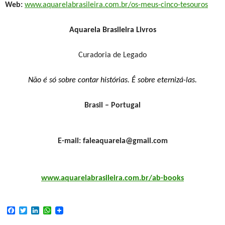
Web:
www.aquarelabrasileira.com.br/os-meus-cinco-tesouros
Aquarela Brasileira Livros
Curadoria de Legado
Não é só sobre contar histórias. É sobre eternizá-las.
Brasil – Portugal
E-mail: faleaquarela@gmail.com
www.aquarelabrasileira.com.br/ab-books
F
T
L
W
a
w
i
h