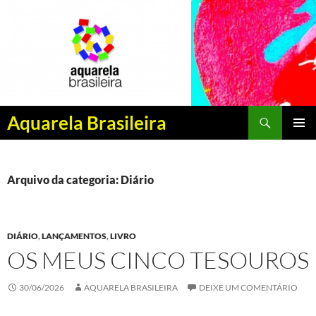
Pesquisar
Aquarela Brasileira
PULAR
MENU
PARA
PRINCI
O
CONTEÚDO
Arquivo da categoria: Diário
DIÁRIO
,
LANÇAMENTOS
,
LIVRO
OS MEUS CINCO TESOUROS
30/06/2026
AQUARELA BRASILEIRA
DEIXE UM COMENTÁRIO