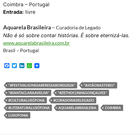
Coimbra – Portugal
Entrada:
livre
Aquarela Brasileira
–
Curadoria de Legado
Não é só sobre contar histórias. É sobre eternizá-las.
www.aquarelabrasileira.com.br
Brasil – Portugal
F
T
L
W
a
w
i
h
c
i
n
a
e
t
k
t
b
t
e
s
"#FESTIVALSONSSABERESSABORES2026"
"#JOÃORASTEIRO"
o
e
d
A
"#SANTACLARAAVELHA"
"#ZETHOCUNHAGONÇALVES"
o
r
I
p
k
n
p
#CULTURALUSÓFONA
#CURADORIADELEGADO
#LITERATURALUSÓFONA
AQUARELABRASILEIRA
COIMBRA
LUSOFONIA