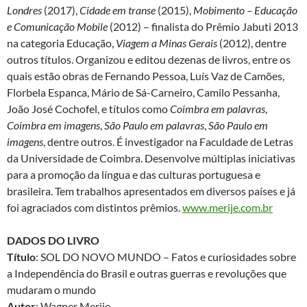
Londres
(2017),
Cidade em transe
(2015),
Mobimento – Educação
e Comunicação Mobile
(2012) – finalista do Prêmio Jabuti 2013
na categoria Educação,
Viagem a Minas Gerais
(2012), dentre
outros títulos. Organizou e editou dezenas de livros, entre os
quais estão obras de Fernando Pessoa, Luís Vaz de Camões,
Florbela Espanca, Mário de Sá-Carneiro, Camilo Pessanha,
João José Cochofel, e títulos como
Coimbra em palavras
,
Coimbra em imagens
,
São Paulo em palavras
,
São Paulo em
imagens
, dentre outros. É investigador na Faculdade de Letras
da Universidade de Coimbra. Desenvolve múltiplas iniciativas
para a promoção da língua e das culturas portuguesa e
brasileira. Tem trabalhos apresentados em diversos países e já
foi agraciados com distintos prêmios.
www.merije.com.br
DADOS DO LIVRO
Título
: SOL DO NOVO MUNDO – Fatos e curiosidades sobre
a Independência do Brasil e outras guerras e revoluções que
mudaram o mundo
Autor
: Wagner Merije