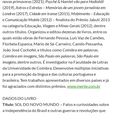
novas primaveras
(2021),
Psyché & Hamlet vão para Hodiohill
(2019),
Astros e Estrelas – Memórias de um jovem jornalista em
Londres
(2017),
Cidade em transe
(2015),
Mobimento – Educação
e Comunicação Mobile
(2012) – finalista do Prêmio Jabuti 2013
na categoria Educação,
Viagem a Minas Gerais
(2012), dentre
outros títulos. Organizou e editou dezenas de livros, entre os
quais estão obras de Fernando Pessoa, Luís Vaz de Camões,
Florbela Espanca, Mário de Sá-Carneiro, Camilo Pessanha,
João José Cochofel, e títulos como
Coimbra em palavras
,
Coimbra em imagens
,
São Paulo em palavras
,
São Paulo em
imagens
, dentre outros. É investigador na Faculdade de Letras
da Universidade de Coimbra. Desenvolve múltiplas iniciativas
para a promoção da língua e das culturas portuguesa e
brasileira. Tem trabalhos apresentados em diversos países e já
foi agraciados com distintos prêmios.
www.merije.com.br
DADOS DO LIVRO
Título
: SOL DO NOVO MUNDO – Fatos e curiosidades sobre
a Independência do Brasil e outras guerras e revoluções que