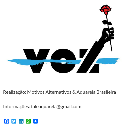
Realização: Motivos Alternativos & Aquarela Brasileira
Informações: faleaquarela@gmail.com
F
T
L
W
a
w
i
h
c
i
n
a