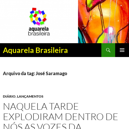
Pesquisar
Aquarela Brasileira
PULAR
MENU
PARA
PRINCI
O
CONTEÚDO
Arquivo da tag: José Saramago
DIÁRIO
,
LANÇAMENTOS
NAQUELA TARDE
EXPLODIRAM DENTRO DE
NÓS AS VOZES DA