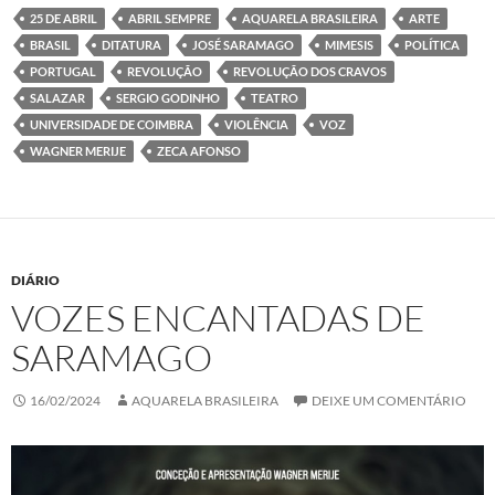
e
t
k
t
b
t
e
s
25 DE ABRIL
ABRIL SEMPRE
AQUARELA BRASILEIRA
ARTE
o
e
d
A
BRASIL
DITATURA
JOSÉ SARAMAGO
MIMESIS
POLÍTICA
o
r
I
p
k
n
p
PORTUGAL
REVOLUÇÃO
REVOLUÇÃO DOS CRAVOS
SALAZAR
SERGIO GODINHO
TEATRO
UNIVERSIDADE DE COIMBRA
VIOLÊNCIA
VOZ
WAGNER MERIJE
ZECA AFONSO
DIÁRIO
VOZES ENCANTADAS DE
SARAMAGO
16/02/2024
AQUARELA BRASILEIRA
DEIXE UM COMENTÁRIO