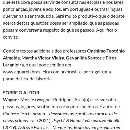
que esta obra possa servir de consulta nas escolas e nos lares
por crianças, jovens e adultos, em português e outras línguas
que venha a ser traduzida. Será muito produtivo que o debate
acerca destas questões possa ser ampliado, que as pessoas
possam conversar a respeito do que se passou. Aqui fica o
convite.
Contém textos adicionais dos professores
Onésimo Teotónio
Almeida
,
Martha Victor Vieira
,
Gevanilda Santos
e
Pires
Laranjeira
, o qual pode ser lido em
www.aquarelabrasileira.com.br/brasil-e-portugal-uma-
paradidatica-da-historia
SOBRE O AUTOR
Wagner Merije
(Wagner Rodrigues Araújo) escreve sobre
pessoas, lugares, sentimentos e acontecimentos. É autor de
Conhece-te a ti mesmo – Pensamentos e práticas à procura de
novas primaveras
(2021),
Psyché & Hamlet vão para Hodiohill
(2019),
Astros e Estrelas – Memórias de um jovem jornalista em