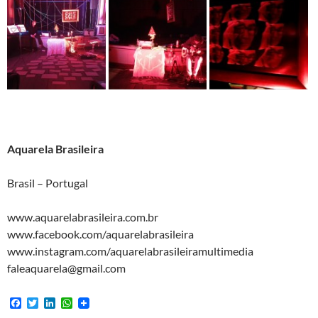
Aquarela Brasileira
Brasil – Portugal
www.aquarelabrasileira.com.br
www.facebook.com/aquarelabrasileira
www.instagram.com/aquarelabrasileiramultimedia
faleaquarela@gmail.com
F
T
L
W
a
w
i
h