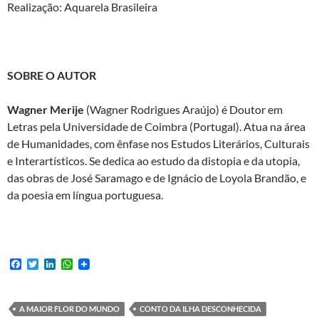
Realização: Aquarela Brasileira
SOBRE O AUTOR
Wagner Merije
(Wagner Rodrigues Araújo) é Doutor em
Letras pela Universidade de Coimbra (Portugal). Atua na área
de Humanidades, com ênfase nos Estudos Literários, Culturais
e Interartísticos. Se dedica ao estudo da distopia e da utopia,
das obras de José Saramago e de Ignácio de Loyola Brandão, e
da poesia em língua portuguesa.
F
T
L
W
a
w
i
h
c
i
n
a
e
t
k
t
b
t
e
s
A MAIOR FLOR DO MUNDO
CONTO DA ILHA DESCONHECIDA