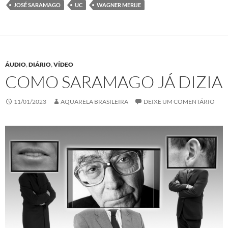
o
e
d
A
JOSÉ SARAMAGO
UC
WAGNER MERIJE
o
r
I
p
k
n
p
ÁUDIO
,
DIÁRIO
,
VÍDEO
COMO SARAMAGO JÁ DIZIA
11/01/2023
AQUARELA BRASILEIRA
DEIXE UM COMENTÁRIO