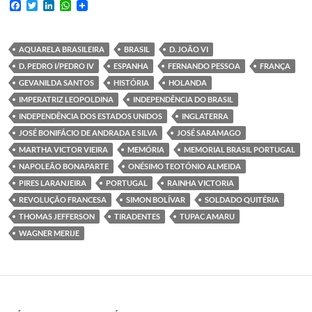
F
T
L
W
a
w
i
h
c
i
n
a
e
t
k
t
b
t
e
s
AQUARELA BRASILEIRA
BRASIL
D. JOÃO VI
o
e
d
A
D. PEDRO I/PEDRO IV
ESPANHA
FERNANDO PESSOA
FRANÇA
o
r
I
p
k
n
p
GEVANILDA SANTOS
HISTÓRIA
HOLANDA
IMPERATRIZ LEOPOLDINA
INDEPENDÊNCIA DO BRASIL
INDEPENDÊNCIA DOS ESTADOS UNIDOS
INGLATERRA
JOSÉ BONIFÁCIO DE ANDRADA E SILVA
JOSÉ SARAMAGO
MARTHA VICTOR VIEIRA
MEMÓRIA
MEMORIAL BRASIL PORTUGAL
NAPOLEÃO BONAPARTE
ONÉSIMO TEOTÓNIO ALMEIDA
PIRES LARANJEIRA
PORTUGAL
RAINHA VICTORIA
REVOLUÇÃO FRANCESA
SIMON BOLÍVAR
SOLDADO QUITÉRIA
THOMAS JEFFERSON
TIRADENTES
TUPAC AMARU
WAGNER MERIJE