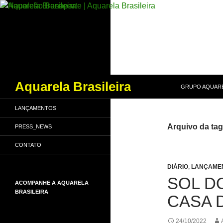
PULAR PARA O
Pesquisar
Aquarela Brasileira
GRUPO AQUARE
LANÇAMENTOS
Arquivo da ta
PRESS_NEWS
CONTATO
DIÁRIO
,
LANÇAME
SOL D
ACOMPANHE A AQUARELA
BRASILEIRA
CASA 
24/10/2022