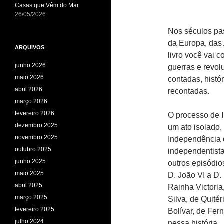
Casas que Vêm do Mar
26/05/2026
Nos séculos pa
da Europa, das 
ARQUIVOS
livro você vai 
junho 2026
guerras e revo
maio 2026
contadas, histó
abril 2026
recontadas.
março 2026
fevereiro 2026
O processo de 
dezembro 2025
um ato isolado,
novembro 2025
Independência 
outubro 2025
independentist
junho 2025
outros episódi
maio 2025
D. João VI a D.
abril 2025
Rainha Victoria
março 2025
Silva, de Quit
fevereiro 2025
Bolívar, de Fe
julho 2024
nessa história.