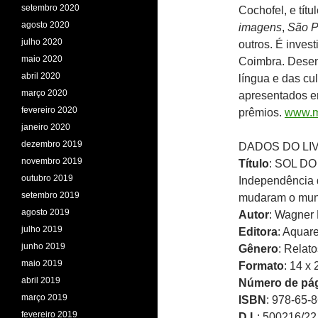
setembro 2020
Cochofel, e tít
agosto 2020
imagens
,
São P
julho 2020
outros. É inves
maio 2020
Coimbra. Desenv
abril 2020
língua e das cu
março 2020
apresentados em
fevereiro 2020
prêmios.
www.m
janeiro 2020
dezembro 2019
DADOS DO LI
novembro 2019
Título
: SOL DO
outubro 2019
Independência d
setembro 2019
mudaram o mu
agosto 2019
Autor
: Wagner 
julho 2019
Editora
: Aquare
junho 2019
Gênero
: Relato
maio 2019
Formato
: 14 x
abril 2019
Número de pá
março 2019
ISBN
: 978-65-
fevereiro 2019
D.L
: 500216/22