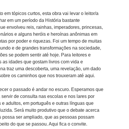
to em tópicos curtos, esta obra vai levar o leitor/a
lhar em um período da História bastante
e envolveu reis, rainhas, imperadores, princesas,
enários e alguns heróis e heroínas anônimas em
tas por poder e riquezas. Foi um tempo de muitas
ndo e de grandes transformações na sociedade,
ões se podem sentir até hoje. Para leitores e
as as idades que gostam livros com vida e
ina traz uma descoberta, uma revelação, um dado
sobre os caminhos que nos trouxeram até aqui.
ecer o passado é andar no escuro. Esperamos que
 servir de consulta nas escolas e nos lares por
s e adultos, em português e outras línguas que
duzida. Será muito produtivo que o debate acerca
s possa ser ampliado, que as pessoas possam
peito do que se passou. Aqui fica o convite.