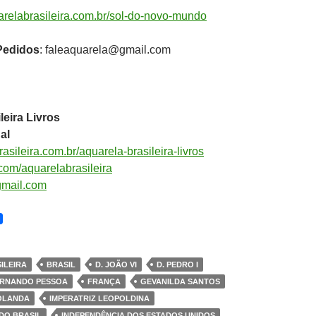
relabrasileira.com.br/sol-do-novo-mundo
edidos
: faleaquarela@gmail.com
leira Livros
al
sileira.com.br/aquarela-brasileira-livros
om/aquarelabrasileira
gmail.com
ILEIRA
BRASIL
D. JOÃO VI
D. PEDRO I
RNANDO PESSOA
FRANÇA
GEVANILDA SANTOS
OLANDA
IMPERATRIZ LEOPOLDINA
DO BRASIL
INDEPENDÊNCIA DOS ESTADOS UNIDOS