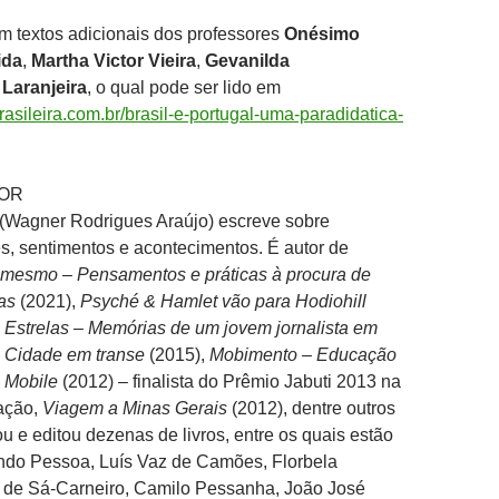
om textos adicionais dos professores
Onésimo
ida
,
Martha Victor Vieira
,
Gevanilda
 Laranjeira
, o qual pode ser lido em
sileira.com.br/brasil-e-portugal-uma-paradidatica-
TOR
(Wagner Rodrigues Araújo) escreve sobre
s, sentimentos e acontecimentos. É autor de
i mesmo – Pensamentos e práticas à procura de
as
(2021),
Psyché & Hamlet vão para Hodiohill
e Estrelas – Memórias de um jovem jornalista em
,
Cidade em transe
(2015),
Mobimento – Educação
 Mobile
(2012) – finalista do Prêmio Jabuti 2013 na
ação,
Viagem a Minas Gerais
(2012), dentre outros
ou e editou dezenas de livros, entre os quais estão
ndo Pessoa, Luís Vaz de Camões, Florbela
 de Sá-Carneiro, Camilo Pessanha, João José