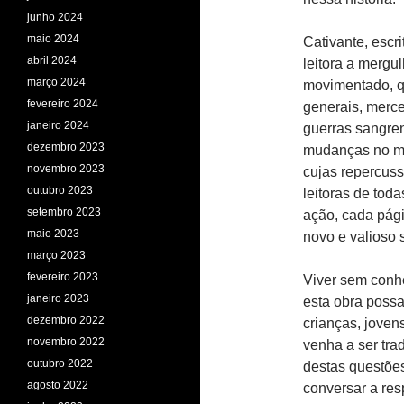
junho 2024
maio 2024
Cativante, escri
abril 2024
leitora a mergu
março 2024
movimentado, qu
fevereiro 2024
generais, merc
janeiro 2024
guerras sangren
dezembro 2023
mudanças no mu
novembro 2023
cujas repercuss
outubro 2023
leitoras de tod
setembro 2023
ação, cada pág
maio 2023
novo e valioso 
março 2023
fevereiro 2023
Viver sem conh
janeiro 2023
esta obra possa
dezembro 2022
crianças, joven
novembro 2022
venha a ser tra
outubro 2022
destas questõe
agosto 2022
conversar a res