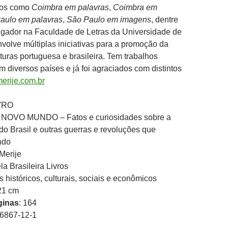
ulos como
Coimbra em palavras
,
Coimbra em
aulo em palavras
,
São Paulo em imagens
, dentre
tigador na Faculdade de Letras da Universidade de
olve múltiplas iniciativas para a promoção da
lturas portuguesa e brasileira. Tem trabalhos
 diversos países e já foi agraciados com distintos
erije.com.br
VRO
 NOVO MUNDO – Fatos e curiosidades sobre a
o Brasil e outras guerras e revoluções que
ndo
Merije
la Brasileira Livros
s históricos, culturais, sociais e econômicos
 21 cm
ginas
: 164
86867-12-1