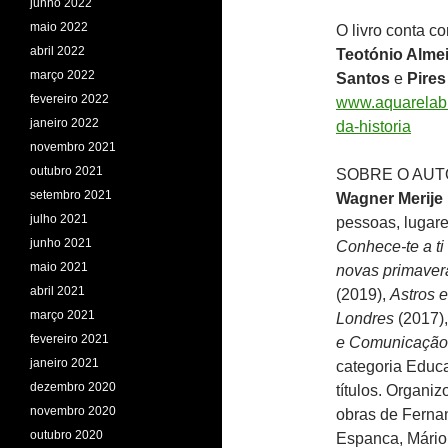
junho 2022
maio 2022
O livro conta c
abril 2022
Teotónio Alme
março 2022
Santos
e
Pires
fevereiro 2022
www.aquarelabra
janeiro 2022
da-historia
novembro 2021
outubro 2021
SOBRE O AU
setembro 2021
Wagner Merije
julho 2021
pessoas, lugare
junho 2021
Conhece-te a t
maio 2021
novas primaver
abril 2021
(2019),
Astros 
março 2021
Londres
(2017)
fevereiro 2021
e Comunicação
janeiro 2021
categoria Educ
dezembro 2020
títulos. Organiz
novembro 2020
obras de Ferna
outubro 2020
Espanca, Mário