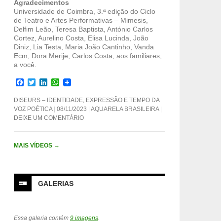
Agradecimentos
Universidade de Coimbra, 3.ª edição do Ciclo
de Teatro e Artes Performativas – Mimesis,
Delfim Leão, Teresa Baptista, António Carlos
Cortez, Aurelino Costa, Elisa Lucinda, João
Diniz, Lia Testa, Maria João Cantinho, Vanda
Ecm, Dora Merije, Carlos Costa, aos familiares,
a você.
F
T
L
W
a
w
i
h
c
i
n
a
DISEURS – IDENTIDADE, EXPRESSÃO E TEMPO DA
e
t
k
t
VOZ POÉTICA
08/11/2023
AQUARELA BRASILEIRA
b
t
e
s
DEIXE UM COMENTÁRIO
o
e
d
A
o
r
I
p
k
n
p
MAIS VÍDEOS
→
GALERIAS
Essa galeria contém
9 imagens
.