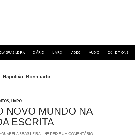
 CONTEÚDO
LA BRASILEIRA
DIÁRIO
LIVRO
VIDEO
AUDIO
EXHIBITIONS
g: Napoleão Bonaparte
NTOS
,
LIVRO
O NOVO MUNDO NA
DA ESCRITA
AQUARELA BRASILEIRA
DEIXE UM COMENTÁRIO