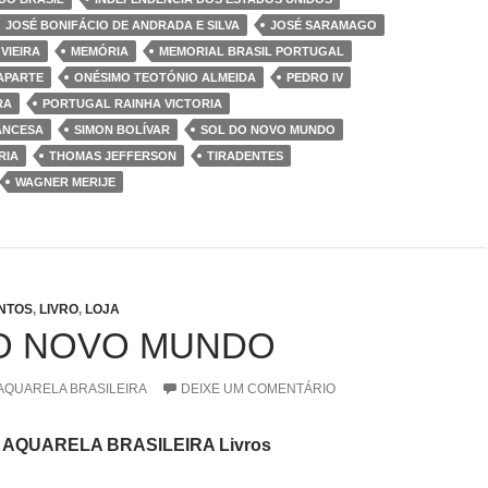
JOSÉ BONIFÁCIO DE ANDRADA E SILVA
JOSÉ SARAMAGO
VIEIRA
MEMÓRIA
MEMORIAL BRASIL PORTUGAL
APARTE
ONÉSIMO TEOTÓNIO ALMEIDA
PEDRO IV
RA
PORTUGAL RAINHA VICTORIA
ANCESA
SIMON BOLÍVAR
SOL DO NOVO MUNDO
RIA
THOMAS JEFFERSON
TIRADENTES
WAGNER MERIJE
NTOS
,
LIVRO
,
LOJA
O NOVO MUNDO
AQUARELA BRASILEIRA
DEIXE UM COMENTÁRIO
AQUARELA BRASILEIRA Livros