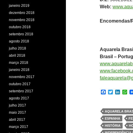
janeiro 2019
Web:
www.aqua
dezembro 2018
novembro 2018
Encomendas/P
outubro 2018
setembro 2018
agosto 2018
julho 2018
Aquarela Brasi
abril 2018
Brasil – Portug
março 2018
www.aquarelabra
janeiro 2018
www.facebook.c
novembro 2017
faleaquarela@
outubro 2017
setembro 2017
F
T
L
W
a
w
i
h
agosto 2017
c
i
n
a
julho 2017
e
t
k
t
b
t
e
s
AQUARELA BRAS
maio 2017
o
e
d
A
ESPANHA
FE
abril 2017
o
r
I
p
k
n
p
HISTÓRIA
H
março 2017
INDEPENDÊNCIA 