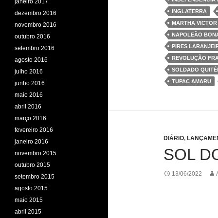
janeiro 2017
INGLATERRA
dezembro 2016
MARTHA VICTOR 
novembro 2016
NAPOLEÃO BON
outubro 2016
PIRES LARANJEI
setembro 2016
REVOLUÇÃO FR
agosto 2016
SOLDADO QUITÉ
julho 2016
TUPAC AMARU
junho 2016
maio 2016
abril 2016
março 2016
fevereiro 2016
DIÁRIO
,
LANÇAME
janeiro 2016
SOL D
novembro 2015
outubro 2015
13/06/2022
setembro 2015
agosto 2015
maio 2015
abril 2015