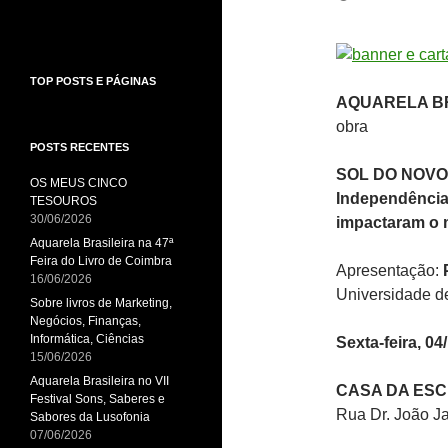
TOP POSTS E PÁGINAS
AQUARELA BR
obra
POSTS RECENTES
SOL DO NOV
OS MEUS CINCO
Independência 
TESOUROS
30/06/2026
impactaram o
Aquarela Brasileira na 47ª
Feira do Livro de Coimbra
Apresentação:
16/06/2026
Universidade d
Sobre livros de Marketing,
Negócios, Finanças,
Informática, Ciências
Sexta-feira, 04
15/06/2026
Aquarela Brasileira no VII
CASA DA ESC
Festival Sons, Saberes e
Rua Dr. João Ja
Sabores da Lusofonia
07/06/2026