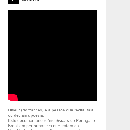
Diseur (do francês) é a pessoa que recita, fala
ou declama poesia.
Este documentário reúne
diseurs
de Portugal e
Brasil em performances que tratam da