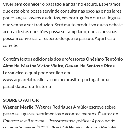
Viver sem conhecer o passado é andar no escuro. Esperamos
que esta obra possa servir de consulta nas escolas e nos lares
por crianças, jovens e adultos, em português e outras línguas
que venha a ser traduzida. Será muito produtivo que o debate
acerca destas questões possa ser ampliado, que as pessoas
possam conversar a respeito do que se passou. Aqui fica o
convite.
Contém textos adicionais dos professores
Onésimo Teotónio
Almeida
,
Martha Victor Vieira
,
Gevanilda Santos
e
Pires
Laranjeira
, o qual pode ser lido em
www.aquarelabrasileira.com.br/brasil-e-portugal-uma-
paradidatica-da-historia
SOBRE O AUTOR
Wagner Merije
(Wagner Rodrigues Araújo) escreve sobre
pessoas, lugares, sentimentos e acontecimentos. É autor de
Conhece-te a ti mesmo – Pensamentos e práticas à procura de
novas primaveras
(2021),
Psyché & Hamlet vão para Hodiohill