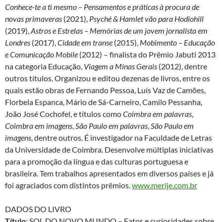
Conhece-te a ti mesmo – Pensamentos e práticas à procura de
novas primaveras
(2021),
Psyché & Hamlet vão para Hodiohill
(2019),
Astros e Estrelas – Memórias de um jovem jornalista em
Londres
(2017),
Cidade em transe
(2015),
Mobimento – Educação
e Comunicação Mobile
(2012) – finalista do Prêmio Jabuti 2013
na categoria Educação,
Viagem a Minas Gerais
(2012), dentre
outros títulos. Organizou e editou dezenas de livros, entre os
quais estão obras de Fernando Pessoa, Luís Vaz de Camões,
Florbela Espanca, Mário de Sá-Carneiro, Camilo Pessanha,
João José Cochofel, e títulos como
Coimbra em palavras
,
Coimbra em imagens
,
São Paulo em palavras
,
São Paulo em
imagens
, dentre outros. É investigador na Faculdade de Letras
da Universidade de Coimbra. Desenvolve múltiplas iniciativas
para a promoção da língua e das culturas portuguesa e
brasileira. Tem trabalhos apresentados em diversos países e já
foi agraciados com distintos prêmios.
www.merije.com.br
DADOS DO LIVRO
Título
: SOL DO NOVO MUNDO – Fatos e curiosidades sobre