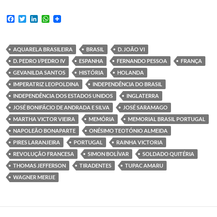
F
T
L
W
a
w
i
h
c
i
n
a
e
t
k
t
b
t
e
s
AQUARELA BRASILEIRA
BRASIL
D. JOÃO VI
o
e
d
A
D. PEDRO I/PEDRO IV
ESPANHA
FERNANDO PESSOA
FRANÇA
o
r
I
p
k
n
p
GEVANILDA SANTOS
HISTÓRIA
HOLANDA
IMPERATRIZ LEOPOLDINA
INDEPENDÊNCIA DO BRASIL
INDEPENDÊNCIA DOS ESTADOS UNIDOS
INGLATERRA
JOSÉ BONIFÁCIO DE ANDRADA E SILVA
JOSÉ SARAMAGO
MARTHA VICTOR VIEIRA
MEMÓRIA
MEMORIAL BRASIL PORTUGAL
NAPOLEÃO BONAPARTE
ONÉSIMO TEOTÓNIO ALMEIDA
PIRES LARANJEIRA
PORTUGAL
RAINHA VICTORIA
REVOLUÇÃO FRANCESA
SIMON BOLÍVAR
SOLDADO QUITÉRIA
THOMAS JEFFERSON
TIRADENTES
TUPAC AMARU
WAGNER MERIJE