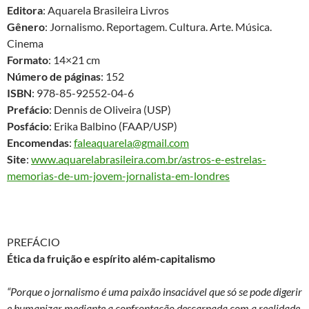
Editora
: Aquarela Brasileira Livros
Gênero
: Jornalismo. Reportagem. Cultura. Arte. Música.
Cinema
Formato
: 14×21 cm
Número de páginas
: 152
ISBN
: 978-85-92552-04-6
Prefácio
: Dennis de Oliveira (USP)
Posfácio
: Erika Balbino (FAAP/USP)
Encomendas
:
faleaquarela@gmail.com
Site
:
www.aquarelabrasileira.com.br/astros-e-estrelas-
memorias-de-um-jovem-jornalista-em-londres
PREFÁCIO
Ética da fruição e espírito além-capitalismo
“Porque o jornalismo é uma paixão insaciável que só se pode digerir
e humanizar mediante a confrontação descarnada com a realidade.