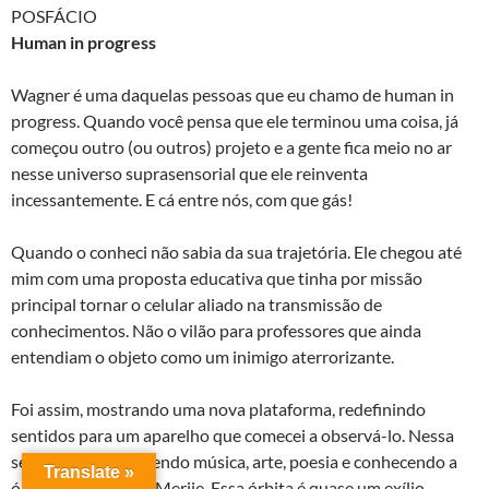
POSFÁCIO
Human in progress
Wagner é uma daquelas pessoas que eu chamo de human in
progress. Quando você pensa que ele terminou uma coisa, já
começou outro (ou outros) projeto e a gente fica meio no ar
nesse universo suprasensorial que ele reinventa
incessantemente. E cá entre nós, com que gás!
Quando o conheci não sabia da sua trajetória. Ele chegou até
mim com uma proposta educativa que tinha por missão
principal tornar o celular aliado na transmissão de
conhecimentos. Não o vilão para professores que ainda
entendiam o objeto como um inimigo aterrorizante.
Foi assim, mostrando uma nova plataforma, redefinindo
sentidos para um aparelho que comecei a observá-lo. Nessa
seara fui também vendo música, arte, poesia e conhecendo a
Translate »
órbita em torno do Merije. Essa órbita é quase um exílio