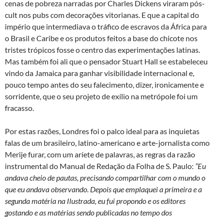
cenas de pobreza narradas por Charles Dickens viraram pós-
cult nos pubs com decorações vitorianas. E que a capital do
império que intermediava o tráfico de escravos da África para
o Brasil e Caribe e os produtos feitos a base do chicote nos
tristes trópicos fosse o centro das experimentações latinas.
Mas também foi ali que o pensador Stuart Hall se estabeleceu
vindo da Jamaica para ganhar visibilidade internacional e,
pouco tempo antes do seu falecimento, dizer, ironicamente e
sorridente, que o seu projeto de exílio na metrópole foi um
fracasso.
Por estas razões, Londres foi o palco ideal para as inquietas
falas de um brasileiro, latino-americano e arte-jornalista como
Merije furar, com um aríete de palavras, as regras da razão
instrumental do Manual de Redação da Folha de S. Paulo:
“Eu
andava cheio de pautas, precisando compartilhar com o mundo o
que eu andava observando. Depois que emplaquei a primeira e a
segunda matéria na Ilustrada, eu fui propondo e os editores
gostando e as matérias sendo publicadas no tempo dos