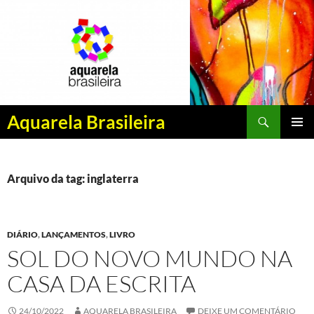
Pesquisar
Aquarela Brasileira
PULAR
MENU
PARA
PRINCI
O
CONTEÚDO
Arquivo da tag: inglaterra
DIÁRIO
,
LANÇAMENTOS
,
LIVRO
SOL DO NOVO MUNDO NA
CASA DA ESCRITA
24/10/2022
AQUARELA BRASILEIRA
DEIXE UM COMENTÁRIO