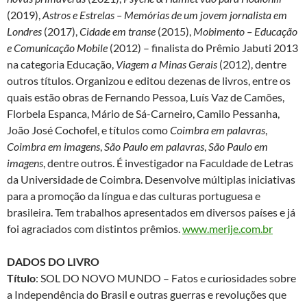
(2019),
Astros e Estrelas – Memórias de um jovem jornalista em
Londres
(2017),
Cidade em transe
(2015),
Mobimento – Educação
e Comunicação Mobile
(2012) – finalista do Prêmio Jabuti 2013
na categoria Educação,
Viagem a Minas Gerais
(2012), dentre
outros títulos. Organizou e editou dezenas de livros, entre os
quais estão obras de Fernando Pessoa, Luís Vaz de Camões,
Florbela Espanca, Mário de Sá-Carneiro, Camilo Pessanha,
João José Cochofel, e títulos como
Coimbra em palavras
,
Coimbra em imagens
,
São Paulo em palavras
,
São Paulo em
imagens
, dentre outros. É investigador na Faculdade de Letras
da Universidade de Coimbra. Desenvolve múltiplas iniciativas
para a promoção da língua e das culturas portuguesa e
brasileira. Tem trabalhos apresentados em diversos países e já
foi agraciados com distintos prêmios.
www.merije.com.br
DADOS DO LIVRO
Título
: SOL DO NOVO MUNDO – Fatos e curiosidades sobre
a Independência do Brasil e outras guerras e revoluções que