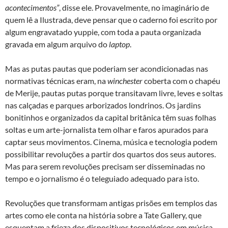
acontecimentos”
, disse ele. Provavelmente, no imaginário de
quem lê a Ilustrada, deve pensar que o caderno foi escrito por
algum engravatado yuppie, com toda a pauta organizada
gravada em algum arquivo do
laptop
.
Mas as putas pautas que poderiam ser acondicionadas nas
normativas técnicas eram, na
winchester
coberta com o chapéu
de Merije, pautas putas porque transitavam livre, leves e soltas
nas calçadas e parques arborizados londrinos. Os jardins
bonitinhos e organizados da capital britânica têm suas folhas
soltas e um arte-jornalista tem olhar e faros apurados para
captar seus movimentos. Cinema, música e tecnologia podem
possibilitar revoluções a partir dos quartos dos seus autores.
Mas para serem revoluções precisam ser disseminadas no
tempo e o jornalismo é o teleguiado adequado para isto.
Revoluções que transformam antigas prisões em templos das
artes como ele conta na história sobre a Tate Gallery, que
esquentam a frieza dos dispositivos tecnológicos em música