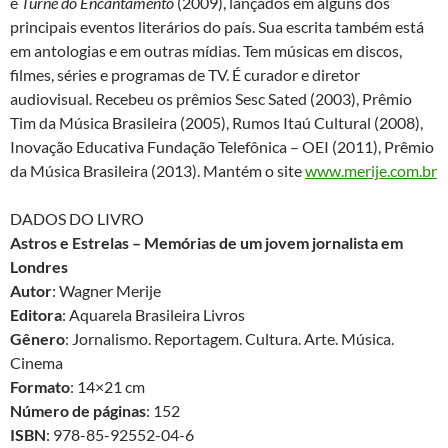
e
Turnê do Encantamento
(2009), lançados em alguns dos
principais eventos literários do país. Sua escrita também está
em antologias e em outras mídias. Tem músicas em discos,
filmes, séries e programas de TV. É curador e diretor
audiovisual. Recebeu os prêmios Sesc Sated (2003), Prêmio
Tim da Música Brasileira (2005), Rumos Itaú Cultural (2008),
Inovação Educativa Fundação Telefônica – OEI (2011), Prêmio
da Música Brasileira (2013)­­­­. Mantém o site
www.merije.com.br
DADOS DO LIVRO
Astros e Estrelas – Memórias de um jovem jornalista em
Londres
Autor
: Wagner Merije
Editora
: Aquarela Brasileira Livros
Gênero
: Jornalismo. Reportagem. Cultura. Arte. Música.
Cinema
Formato
: 14×21 cm
Número de páginas
: 152
ISBN
: 978-85-92552-04-6