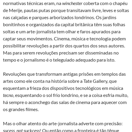
normativas técnicas eram, na
winchester
coberta com o chapéu
de Merije, pautas putas porque transitavam livre, leves e soltas
nas calçadas e parques arborizados londrinos. Os jardins
bonitinhos e organizados da capital britânica têm suas folhas
soltas e um arte-jornalista tem olhar e faros apurados para
captar seus movimentos. Cinema, música e tecnologia podem
possibilitar revoluções a partir dos quartos dos seus autores.
Mas para serem revoluções precisam ser disseminadas no
tempo e o jornalismo é o teleguiado adequado para isto.
Revoluções que transformam antigas prisões em templos das
artes como ele conta na história sobre a Tate Gallery, que
esquentam a frieza dos dispositivos tecnológicos em música
tecno
, esquentando o sol frio londrino, e se a coisa esfria muito,
há sempre o aconchego das salas de cinema para aquecer com
os grandes filmes.
Mas o olhar atento do arte-jornalista adverte com precisão:
sucess, not suckcess
! Ou então como a fronteira é tão tênue