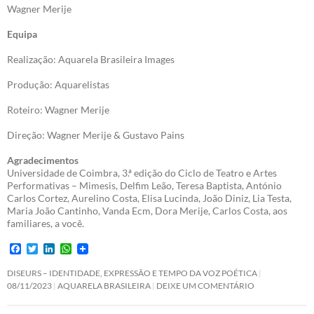
Wagner Merije
Equipa
Realização: Aquarela Brasileira Images
Produção: Aquarelistas
Roteiro: Wagner Merije
Direção: Wagner Merije & Gustavo Pains
Agradecimentos
Universidade de Coimbra, 3.ª edição do Ciclo de Teatro e Artes
Performativas – Mimesis, Delfim Leão, Teresa Baptista, António
Carlos Cortez, Aurelino Costa, Elisa Lucinda, João Diniz, Lia Testa,
Maria João Cantinho, Vanda Ecm, Dora Merije, Carlos Costa, aos
familiares, a você.
F
T
L
W
a
w
i
h
c
i
n
a
DISEURS – IDENTIDADE, EXPRESSÃO E TEMPO DA VOZ POÉTICA
e
t
k
t
08/11/2023
AQUARELA BRASILEIRA
DEIXE UM COMENTÁRIO
b
t
e
s
o
e
d
A