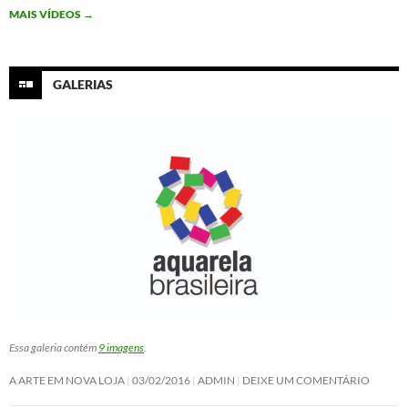
o
r
I
p
MAIS VÍDEOS
→
k
n
p
GALERIAS
Essa galeria contém
9 imagens
.
A ARTE EM NOVA LOJA
03/02/2016
ADMIN
DEIXE UM COMENTÁRIO