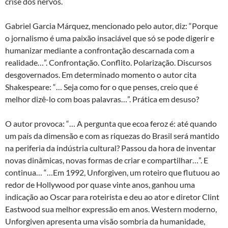
crise dos nervos.
Gabriel Garcia Márquez, mencionado pelo autor, diz: “Porque
o jornalismo é uma paixão insaciável que só se pode digerir e
humanizar mediante a confrontação descarnada com a
realidade…”. Confrontação. Conflito. Polarização. Discursos
desgovernados. Em determinado momento o autor cita
Shakespeare: “… Seja como for o que penses, creio que é
melhor dizê-lo com boas palavras…”. Prática em desuso?
O autor provoca: “… A pergunta que ecoa feroz é: até quando
um país da dimensão e com as riquezas do Brasil será mantido
na periferia da indústria cultural? Passou da hora de inventar
novas dinâmicas, novas formas de criar e compartilhar…”. E
continua… “…Em 1992, Unforgiven, um roteiro que flutuou ao
redor de Hollywood por quase vinte anos, ganhou uma
indicação ao Oscar para roteirista e deu ao ator e diretor Clint
Eastwood sua melhor expressão em anos. Western moderno,
Unforgiven apresenta uma visão sombria da humanidade,