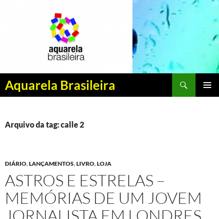
Pesquisar
Aquarela Brasileira
PULAR
MENU
PARA
PRINCI
O
CONTEÚDO
Arquivo da tag: calle 2
DIÁRIO
,
LANÇAMENTOS
,
LIVRO
,
LOJA
ASTROS E ESTRELAS –
MEMÓRIAS DE UM JOVEM
JORNALISTA EM LONDRES