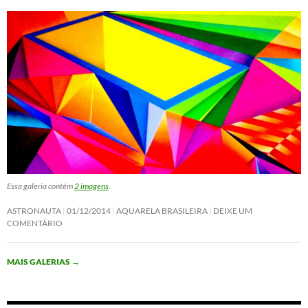
Essa galeria contém
2 imagens
.
ASTRONAUTA
01/12/2014
AQUARELA BRASILEIRA
DEIXE UM
COMENTÁRIO
MAIS GALERIAS
→