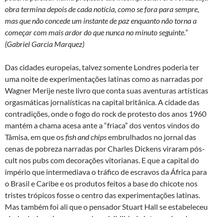
obra termina depois de cada notícia, como se fora para sempre,
mas que não concede um instante de paz enquanto não torna a
começar com mais ardor do que nunca no minuto seguinte.”
(Gabriel Garcia Marquez)
Das cidades europeias, talvez somente Londres poderia ter
uma noite de experimentações latinas como as narradas por
Wagner Merije neste livro que conta suas aventuras artísticas
orgasmáticas jornalísticas na capital britânica. A cidade das
contradições, onde o fogo do rock de protesto dos anos 1960
mantém a chama acesa ante a “friaca” dos ventos vindos do
Tâmisa, em que os
fish and chips
embrulhados no jornal das
cenas de pobreza narradas por Charles Dickens viraram pós-
cult nos pubs com decorações vitorianas. E que a capital do
império que intermediava o tráfico de escravos da África para
o Brasil e Caribe e os produtos feitos a base do chicote nos
tristes trópicos fosse o centro das experimentações latinas.
Mas também foi ali que o pensador Stuart Hall se estabeleceu