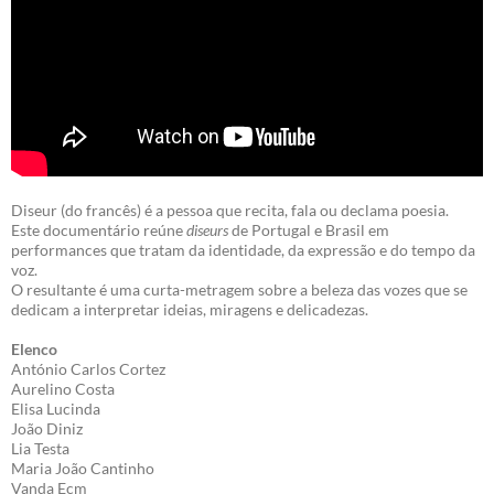
Diseur (do francês) é a pessoa que recita, fala ou declama poesia.
Este documentário reúne
diseurs
de Portugal e Brasil em
performances que tratam da identidade, da expressão e do tempo da
voz.
O resultante é uma curta-metragem sobre a beleza das vozes que se
dedicam a interpretar ideias, miragens e delicadezas.
Elenco
António Carlos Cortez
Aurelino Costa
Elisa Lucinda
João Diniz
Lia Testa
Maria João Cantinho
Vanda Ecm