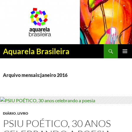
Pesquisar
Aquarela Brasileira
PULAR
MENU
PARA
PRINCI
O
CONTEÚDO
Arquivo mensais:janeiro 2016
DIÁRIO
,
LIVRO
PSIU POÉTICO, 30 ANOS