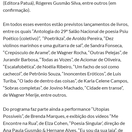
(Editora Patuá),
Rógeres Gusmão Silva,
entre outros (em
confirmação).
Em todos esses eventos estão previstos lançamentos de livros,
entre os quais “
Antologia do 29º Salão Nacional de poesia Psiu
Poético (coletivo)”, “Poetrikza”, de Aroldo Pereira, “Dez
violinos marinhos e uma guitarra de sal”, de Sandra Fonseca,
“Crepúsculo de Arame”, de Wagner Rocha, “Outras Pelejas”, de
Jurandir Barbosa, “Todas as Vozes”, de Aciomar de Oliveira,
“Escalafobética”, de Noélia Ribeiro, “Um facho de sol como
cachecol”, de Petrônio Souza, “Inoncentes Eróticos”, de Luis
Turiba, “O lado de dentro das coisas”, de Karla Celene Campos,
“Sobras completas”, de Jovino Machado, “Cidade em transe”,
de Wagner Merije, entre outros.
Do programa faz parte ainda a p
erformance “Utopias
Possíveis”, de Brenda Marques, e
exibição dos vídeos “Me
Encontre na Rua”, de Elza Cohen,
“Poesia Singular’, direção de
Ana Paula Gusmão & Hernane Alves, “Eu sou da sua laia”, de