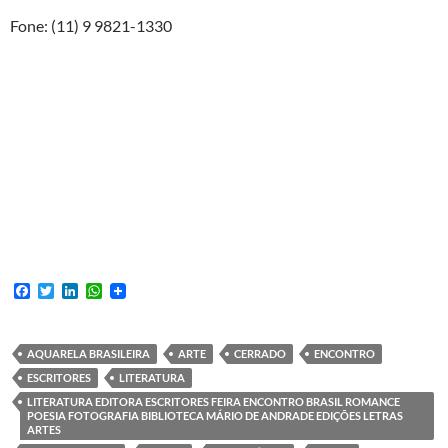
Fone: (11) 9 9821-1330
F
T
L
W
a
w
i
h
c
i
n
a
e
t
k
t
b
t
e
s
AQUARELA BRASILEIRA
ARTE
CERRADO
ENCONTRO
o
e
d
A
ESCRITORES
LITERATURA
o
r
I
p
k
n
p
LITERATURA EDITORA ESCRITORES FEIRA ENCONTRO BRASIL ROMANCE
POESIA FOTOGRAFIA BIBLIOTECA MÁRIO DE ANDRADE EDIÇÕES LETRAS
ARTES