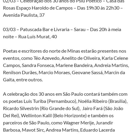
02/03 – Celebração dos 30 anos do Psiu Poético – Casa das
Rosas Espaço Haroldo de Campos – Das 19h30 às 22h30 –
Avenida Paulista, 37
03/03 – Patuscada Bar e Livraria – Sarau – Das 20h à meia
noite – Rua Luís Murat, 40
Poetas e escritores do norte de Minas estarão presentes nos
eventos, como Téo Azevedo, Anelito de Oliveira, Karla Celene
Campos, Sandra Fonseca, Marlene Bandeira, Andreia Martins,
Renilson Durães, Marcio Moraes, Geovane Sassá, Marcin da
Gaita, entre outros.
A celebração dos 30 anos em São Paulo contará também com
os poetas Luis Turiba (Pernambuco), Noélia Ribeiro (Brasília),
Ricardo Silvestrin (Rio Grande do Sul), Jairo Fará (São João
Del Rei),
Wellinton Kalil (Belo Horizonte)
e também os
parceiros de São Paulo, como Wagner Merije, Jurandir
Barbosa, Mavot Sirc,
Andrea Martins
, Eduardo Lacerda