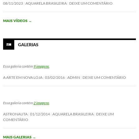
e
t
k
t
08/11/2023
AQUARELA BRASILEIRA
DEIXE UM COMENTÁRIO
b
t
e
s
o
e
d
A
o
r
I
p
MAIS VÍDEOS
→
k
n
p
GALERIAS
Essa galeria contém
9 imagens
.
A ARTE EM NOVA LOJA
03/02/2016
ADMIN
DEIXE UM COMENTÁRIO
Essa galeria contém
2 imagens
.
ASTRONAUTA
01/12/2014
AQUARELA BRASILEIRA
DEIXE UM
COMENTÁRIO
MAIS GALERIAS
→