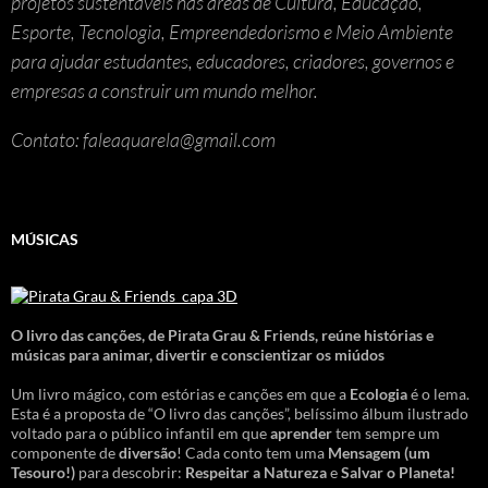
projetos sustentáveis nas áreas de Cultura, Educação,
Esporte, Tecnologia, Empreendedorismo e Meio Ambiente
para ajudar estudantes, educadores, criadores, governos e
empresas a construir um mundo melhor.
Contato: faleaquarela@gmail.com
MÚSICAS
O livro das canções
,
de Pirata Grau & Friends, reúne histórias e
músicas para animar, divertir e conscientizar os miúdos
Um livro mágico, com estórias e canções em que a
Ecologia
é o lema.
Esta é a proposta de “O livro das canções”, belíssimo álbum ilustrado
voltado para o público infantil em que
aprender
tem sempre um
componente de
diversão
! Cada conto tem uma
Mensagem
(um
Tesouro!)
para descobrir:
Respeitar a Natureza
e
Salvar o Planeta!