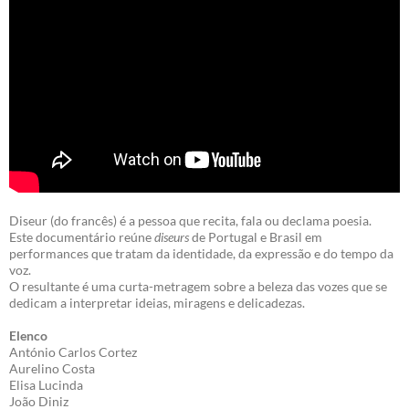
Diseur (do francês) é a pessoa que recita, fala ou declama poesia.
Este documentário reúne
diseurs
de Portugal e Brasil em
performances que tratam da identidade, da expressão e do tempo da
voz.
O resultante é uma curta-metragem sobre a beleza das vozes que se
dedicam a interpretar ideias, miragens e delicadezas.
Elenco
António Carlos Cortez
Aurelino Costa
Elisa Lucinda
João Diniz