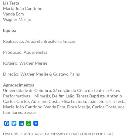
Lia Testa
Maria João Cantinho
Vanda Ecm
Wagner Merije
Equipa
Realização: Aquarela Brasileira Images
Produção: Aquarelistas
Roteiro: Wagner Merije
Direção: Wagner Merije & Gustavo Pains
Agradecimentos
Universidade de Coimbra, 3.ª edição do Ciclo de Teatro e Artes
Performativas – Mimesis, Delfim Leão, Teresa Baptista, António
Carlos Cortez, Aurelino Costa, Elisa Lucinda, João Diniz, Lia Testa,
Maria João Cantinho, Vanda Ecm, Dora Merije, Carlos Costa, aos
familiares, a você.
F
T
L
W
a
w
i
h
c
i
n
a
DISEURS – IDENTIDADE, EXPRESSÃO E TEMPO DA VOZ POÉTICA