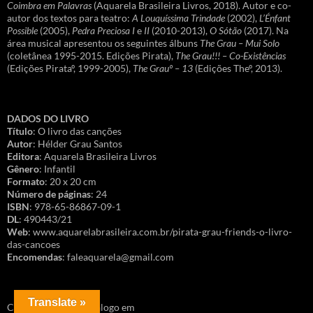
Coimbra em Palavras
(Aquarela Brasileira Livros, 2018). Autor e co-
autor dos textos para teatro:
A Louquíssima Trindade
(2002),
L’Énfant
Possible
(2005),
Pedra Preciosa I
e
II
(2010-2013),
O Sótão
(2017). Na
área musical apresentou os seguintes álbuns
The Grau – Mui Solo
(coletânea 1995-2015. Edições Pirata),
The Grau!!! – Co-Existências
(Edições Pirataº, 1999-2005),
The Grauº – 13
(Edições Theº, 2013).
DADOS DO LIVRO
Título
: O livro das canções
Autor
: Hélder Grau Santos
Editora
: Aquarela Brasileira Livros
Gênero
: Infantil
Formato
: 20 x 20 cm
Número de páginas
: 24
ISBN
: 978-65-86867-09-1
DL
: 490443/21
Web
: www.aquarelabrasileira.com.br/pirata-grau-friends-o-livro-
das-cancoes
Encomendas
: faleaquarela@gmail.com
Translate »
Conheça o nosso catálogo em