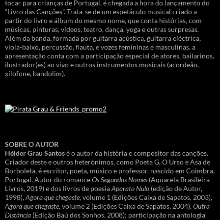
tocar para crianças de Portugal, é chegada a hora do lançamento do
“Livro das Canções”. Trata-se de um espetáculo musical criado a
partir do livro e álbum do mesmo nome, que conta histórias, com
músicas, pinturas, vídeos, teatro, dança, yoga e outras surpresas.
Além da banda, formada por guitarra acústica, guitarra eléctrica,
viola-baixo, percussão, flauta, e vozes femininas e masculinas, a
apresentação conta com a participação especial de atores, bailarinos,
ilustrador(es) ao vivo e outros instrumentos musicais (acordeão,
xilofone, bandolim).
SOBRE O AUTOR
Hélder Grau Santos
é o autor da história e compositor das canções.
Criador deste e outros heterónimos, como Poeta G, O Urso e Asa de
Borboleta, é escritor, poeta, músico e professor, nascido em Coimbra,
Portugal. Autor do romance
Os Segundos Nomes
(Aquarela Brasileira
Livros, 2019) e dos livros de poesia
Aparato Nulo
(edição de Autor,
1998),
Agora que chegaste
, volume 1 (Edições Caixa de Sapatos, 2003),
Agora que chegaste
, volume 2 (Edições Caixa de Sapatos, 2004),
Outra
Distância
(Edição Baú dos Sonhos, 2008); participação na antologia