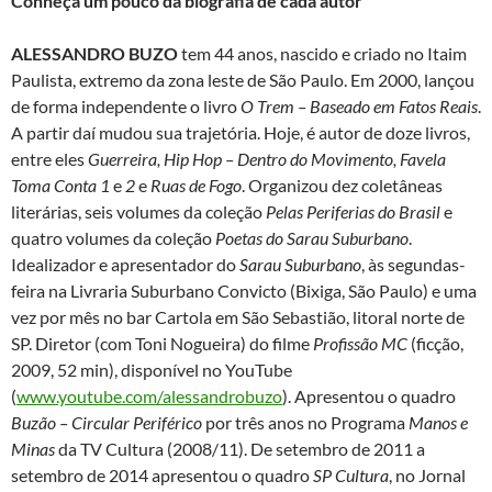
Conheça um pouco da biografia de cada autor
ALESSANDRO BUZO
tem 44 anos, nascido e criado no Itaim
Paulista, extremo da zona leste de São Paulo. Em 2000, lançou
de forma independente o livro
O Trem – Baseado em Fatos Reais
.
A partir daí mudou sua trajetória. Hoje, é autor de doze livros,
entre eles
Guerreira, Hip Hop – Dentro do Movimento, Favela
Toma Conta 1
e
2
e
Ruas de Fogo
. Organizou dez coletâneas
literárias, seis volumes da coleção
Pelas Periferias do Brasil
e
quatro volumes da coleção
Poetas do Sarau Suburbano
.
Idealizador e apresentador do
Sarau Suburbano
, às segundas-
feira na Livraria Suburbano Convicto (Bixiga, São Paulo) e uma
vez por mês no bar Cartola em São Sebastião, litoral norte de
SP. Diretor (com Toni Nogueira) do filme
Profissão MC
(ficção,
2009, 52 min), disponível no YouTube
(
www.youtube.com/alessandrobuzo
). Apresentou o quadro
Buzão – Circular Periférico
por três anos no Programa
Manos e
Minas
da TV Cultura (2008/11). De setembro de 2011 a
setembro de 2014 apresentou o quadro
SP Cultura
, no Jornal