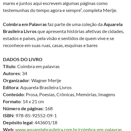
mares e juntos aqui escrevem algumas páginas como
testemunhas do tempo agora e sempre”, completa Merije.
Coimbra em Palavras
faz parte de uma coleção da
Aquarela
Brasileira Livros
que apresenta histórias afetivas de cidades,
estados e países, pela visão e sentidos de quem vive e se
reconhece em suas ruas, casas, esquinas e bares
DADOS DO LIVRO
Título
: Coimbra em palavras
Autores
: 34
Organizador
: Wagner Merije
Editora
: Aquarela Brasileira Livros
Conteúdo
: Prosa, Poesias, Crônicas, Memórias, Imagens
Formato
: 14 x 21 cm
Número de páginas
: 168
ISBN
: 978-85-92552-09-1
Depósito legal
: 443601/18
Web:
www.aquarelabrasileira.com.br/coimbra-em-palavras