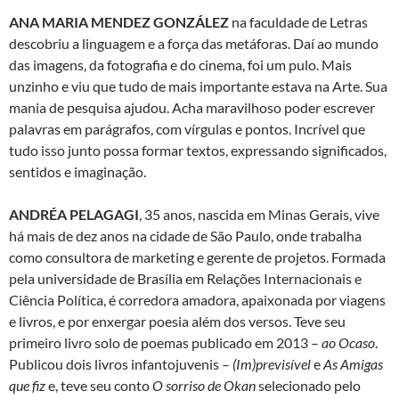
ANA MARIA MENDEZ GONZÁLEZ
na faculdade de Letras
descobriu a linguagem e a força das metáforas. Daí ao mundo
das imagens, da fotografia e do cinema, foi um pulo. Mais
unzinho e viu que tudo de mais importante estava na Arte. Sua
mania de pesquisa ajudou. Acha maravilhoso poder escrever
palavras em parágrafos, com vírgulas e pontos. Incrível que
tudo isso junto possa formar textos, expressando significados,
sentidos e imaginação.
ANDRÉA PELAGAGI
, 35 anos, nascida em Minas Gerais, vive
há mais de dez anos na cidade de São Paulo, onde trabalha
como consultora de marketing e gerente de projetos. Formada
pela universidade de Brasília em Relações Internacionais e
Ciência Política, é corredora amadora, apaixonada por viagens
e livros, e por enxergar poesia além dos versos. Teve seu
primeiro livro solo de poemas publicado em 2013 –
ao Ocaso
.
Publicou dois livros infantojuvenis –
(Im)previsível
e
As Amigas
que fiz
e, teve seu conto
O sorriso de Okan
selecionado pelo