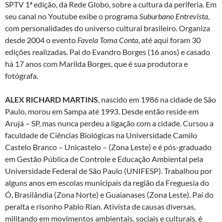
SPTV 1ª edição, da Rede Globo, sobre a cultura da periferia. Em
seu canal no Youtube exibe o programa
Suburbano Entrevista
,
com personalidades do universo cultural brasileiro. Organiza
desde 2004 o evento
Favela Toma Conta
, até aqui foram 30
edições realizadas. Pai do Evandro Borges (16 anos) e casado
há 17 anos com Marilda Borges, que é sua produtora e
fotógrafa.
ALEX RICHARD MARTINS
, nascido em 1986 na cidade de São
Paulo, morou em Sampa até 1993. Desde então reside em
Arujá – SP, mas nunca perdeu a ligação com a cidade. Cursou a
faculdade de Ciências Biológicas na Universidade Camilo
Castelo Branco – Unicastelo – (Zona Leste) e é pós-graduado
em Gestão Pública de Controle e Educação Ambiental pela
Universidade Federal de São Paulo (UNIFESP). Trabalhou por
alguns anos em escolas municipais da região da Freguesia do
Ó, Brasilândia (Zona Norte) e Guaianases (Zona Leste). Pai do
peralta e risonho Pablo Rian. Ativista de causas diversas,
militando em movimentos ambientais, sociais e culturais, é