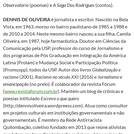
Observatório
(poemas) e
A Saga Dos Rodrigues
(contos).
DENNIS DE OLIVEIRA
é jornalista e escritor. Nascido na Bela
Vista, em 1963, morou no bairro paulistano de 1985 a 1988 e
de 2010 a 2014. Neste mesmo bairro nasceu a sua filha, Camila
Oliveira, em 1987, hoje farmacêutica. Doutor em Ciências da
Comunicação pela USP, professor do curso de Jornalismo e
dos programas de Pós Graduação em Integração da América
Latina (Prolam) e Mudança Social e Participação Política
(Promuspp), todos da USP. Autor dos livros
Globalização e
racismo
(2001),
Racismo no século XXI
(2016) e
Jornalismo e
emancipação
(no prelo). É colaborador da revista Fórum
(
www.revistaforum.com.br
). Mantém um blog de crônicas e
poesias intitulado
Escrevo o que quero
(http://dennisoliveira.wordpreess.com). Atua como consultor
em projetos culturais em instituições governamentais e não
governamentais. É membro da Rede Antirracista
Quilombação, coletivo fundado em 2013 que reúne ativistas