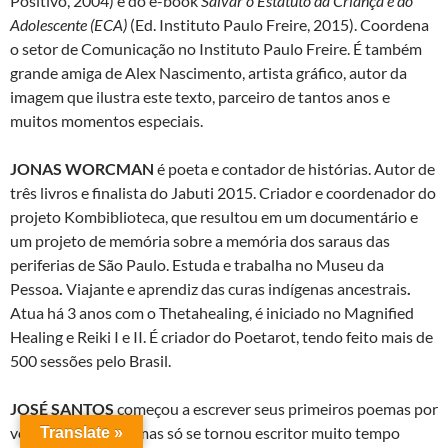
Positivo, 2004) e do e-book
Salvar o Estatuto da Criança e do
Adolescente (ECA)
(Ed. Instituto Paulo Freire, 2015). Coordena
o setor de Comunicação no Instituto Paulo Freire. É também
grande amiga de Alex Nascimento, artista gráfico, autor da
imagem que ilustra este texto, parceiro de tantos anos e
muitos momentos especiais.
JONAS WORCMAN
é poeta e contador de histórias. Autor de
três livros e finalista do Jabuti 2015. Criador e coordenador do
projeto Kombiblioteca, que resultou em um documentário e
um projeto de memória sobre a memória dos saraus das
periferias de São Paulo. Estuda e trabalha no Museu da
Pessoa
.
Viajante e aprendiz das curas indígenas ancestrais
.
Atua há 3 anos com o Thetahealing, é iniciado no Magnified
Healing e Reiki I e II. É criador do Poetarot, tendo feito mais de
500 sessões pelo Brasil.
JOSÉ SANTOS
começou a escrever seus primeiros poemas por
volta dos 15 anos, mas só se tornou escritor muito tempo
Translate »