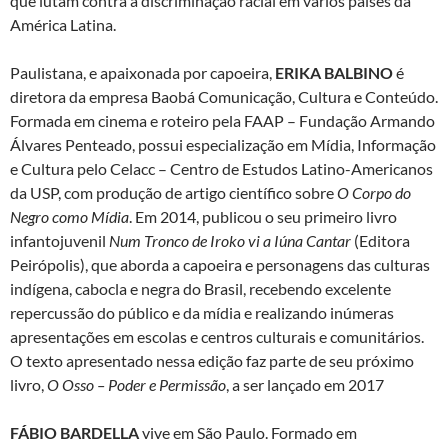
que lutam contra a discriminação racial em vários países da
América Latina.
Paulistana, e apaixonada por capoeira,
ERIKA BALBINO
é
diretora da empresa Baobá Comunicação, Cultura e Conteúdo.
Formada em cinema e roteiro pela FAAP – Fundação Armando
Álvares Penteado, possui especialização em Mídia, Informação
e Cultura pelo Celacc – Centro de Estudos Latino-Americanos
da USP, com produção de artigo científico sobre
O Corpo do
Negro como Mídia
. Em 2014, publicou o seu primeiro livro
infantojuvenil
Num Tronco de Iroko vi a Iúna Cantar
(Editora
Peirópolis), que aborda a capoeira e personagens das culturas
indígena, cabocla e negra do Brasil, recebendo excelente
repercussão do público e da mídia e realizando inúmeras
apresentações em escolas e centros culturais e comunitários.
O texto apresentado nessa edição faz parte de seu próximo
livro,
O Osso – Poder e Permissão
, a ser lançado em 2017
FÁBIO BARDELLA
vive em São Paulo. Formado em