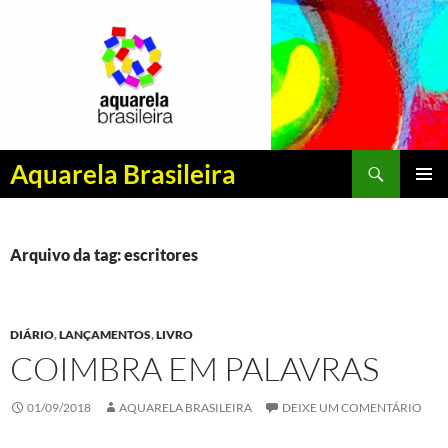
Pesquisar
Aquarela Brasileira
PULAR
MENU
PARA
PRINCI
O
CONTEÚDO
Arquivo da tag: escritores
DIÁRIO
,
LANÇAMENTOS
,
LIVRO
COIMBRA EM PALAVRAS
01/09/2018
AQUARELA BRASILEIRA
DEIXE UM COMENTÁRIO