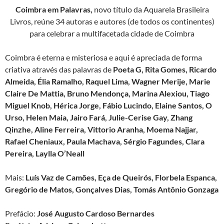
Coimbra em Palavras,
novo título da Aquarela Brasileira
Livros, reúne 34 autoras e autores (de todos os continentes)
para celebrar a multifacetada cidade de Coimbra
Coimbra é eterna e misteriosa e aqui é apreciada de forma
criativa através das palavras de
Poeta G, Rita Gomes, Ricardo
Almeida, Élia Ramalho, Raquel Lima, Wagner Merije, Marie
Claire De Mattia, Bruno Mendonça, Marina Alexiou, Tiago
Miguel Knob, Hérica Jorge, Fábio Lucindo, Elaine Santos, O
Urso, Helen Maia, Jairo Fará, Julie-Cerise Gay, Zhang
Qinzhe, Aline Ferreira, Vittorio Aranha, Moema Najjar,
Rafael Cheniaux, Paula Machava, Sérgio Fagundes, Clara
Pereira, Laylla O’Neall
Mais:
Luís Vaz de Camões, Eça de Queirós, Florbela Espanca,
Gregório de Matos, Gonçalves Dias, Tomás Antônio Gonzaga
Prefácio:
José Augusto Cardoso Bernardes