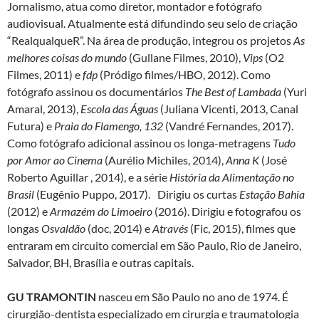
Jornalismo, atua como diretor, montador e fotógrafo
audiovisual. Atualmente está difundindo seu selo de criação
“RealqualqueR”. Na área de produção, integrou os projetos
As
melhores coisas do mundo
(Gullane Filmes, 2010),
Vips
(O2
Filmes, 2011) e
fdp
(Pródigo filmes/HBO, 2012). Como
fotógrafo assinou os documentários
The Best of Lambada
(Yuri
Amaral, 2013),
Escola das Águas
(Juliana Vicenti, 2013, Canal
Futura) e
Praia do Flamengo, 132
(Vandré Fernandes, 2017).
Como fotógrafo adicional assinou os longa-metragens
Tudo
por Amor ao Cinema
(Aurélio Michiles, 2014),
Anna K
(José
Roberto Aguillar , 2014), e a série
História da Alimentação no
Brasil
(Eugênio Puppo, 2017). Dirigiu os curtas
Estação Bahia
(2012) e
Armazém do Limoeiro
(2016). Dirigiu e fotografou os
longas
Osvaldão
(doc, 2014) e
Através
(Fic, 2015), filmes que
entraram em circuito comercial em São Paulo, Rio de Janeiro,
Salvador, BH, Brasília e outras capitais.
GU TRAMONTIN
nasceu em São Paulo no ano de 1974. É
cirurgião-dentista especializado em cirurgia e traumatologia