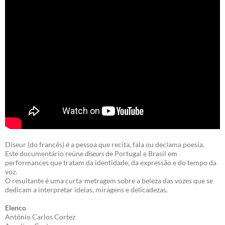
Diseur (do francês) é a pessoa que recita, fala ou declama poesia.
Este documentário reúne
diseurs
de Portugal e Brasil em
performances que tratam da identidade, da expressão e do tempo da
voz.
O resultante é uma curta-metragem sobre a beleza das vozes que se
dedicam a interpretar ideias, miragens e delicadezas.
Elenco
António Carlos Cortez