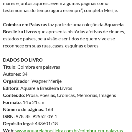
mares e juntos aqui escrevem algumas páginas como
testemunhas do tempo agora e sempre”, completa Merije.
Coimbra em Palavras
faz parte de uma coleção da
Aquarela
Brasileira Livros
que apresenta histórias afetivas de cidades,
estados e países, pela visão e sentidos de quem vive e se
reconhece em suas ruas, casas, esquinas e bares
DADOS DO LIVRO
Título
: Coimbra em palavras
Autores
: 34
Organizador
: Wagner Merije
Editora
: Aquarela Brasileira Livros
Conteúdo
: Prosa, Poesias, Crônicas, Memórias, Imagens
Formato
: 14 x 21 cm
Número de páginas
: 168
ISBN
: 978-85-92552-09-1
Depósito legal
: 443601/18
Web:
www.aquarelabrasileira.com.br/coimbra-em-palavras