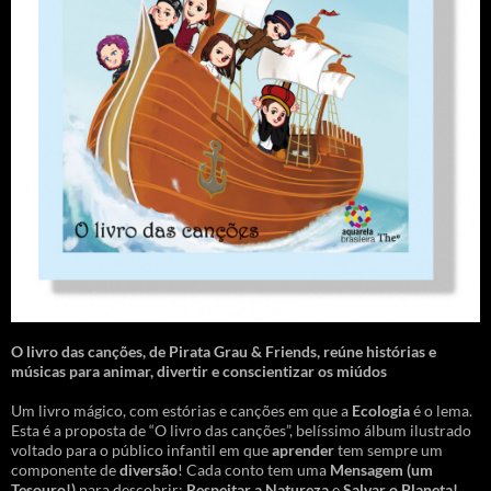
O livro das canções
,
de Pirata Grau & Friends, reúne histórias e
músicas para animar, divertir e conscientizar os miúdos
Um livro mágico, com estórias e canções em que a
Ecologia
é o lema.
Esta é a proposta de “O livro das canções”, belíssimo álbum ilustrado
voltado para o público infantil em que
aprender
tem sempre um
componente de
diversão
! Cada conto tem uma
Mensagem
(um
Tesouro!)
para descobrir:
Respeitar a Natureza
e
Salvar o Planeta!