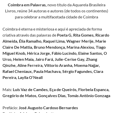
Coimbra em Palavras,
novo título da Aquarela Brasileira
Livros, reúne 34 autoras e autores (de todos os continentes)
para celebrar a multifacetada cidade de Coimbra
Coimbra é eterna e misteriosa e aqui é apreciada de forma
criativa através das palavras de
Poeta G, Rita Gomes, Ricardo
Almeida, Élia Ramalho, Raquel Lima, Wagner Merije, Marie
Claire De Mattia, Bruno Mendonça, Marina Alexiou, Tiago
Miguel Knob, Hérica Jorge, Fábio Lucindo, Elaine Santos, O
Urso, Helen Maia, Jairo Fará, Julie-Cerise Gay, Zhang
Qinzhe, Aline Ferreira, Vittorio Aranha, Moema Najjar,
Rafael Cheniaux, Paula Machava, Sérgio Fagundes, Clara
Pereira, Laylla O’Neall
Mais:
Luís Vaz de Camões, Eça de Queirós, Florbela Espanca,
Gregório de Matos, Gonçalves Dias, Tomás Antônio Gonzaga
Prefácio:
José Augusto Cardoso Bernardes