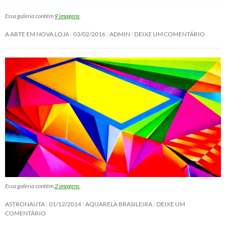
Essa galeria contém
9 imagens
.
A ARTE EM NOVA LOJA
03/02/2016
ADMIN
DEIXE UM COMENTÁRIO
Essa galeria contém
2 imagens
.
ASTRONAUTA
01/12/2014
AQUARELA BRASILEIRA
DEIXE UM
COMENTÁRIO