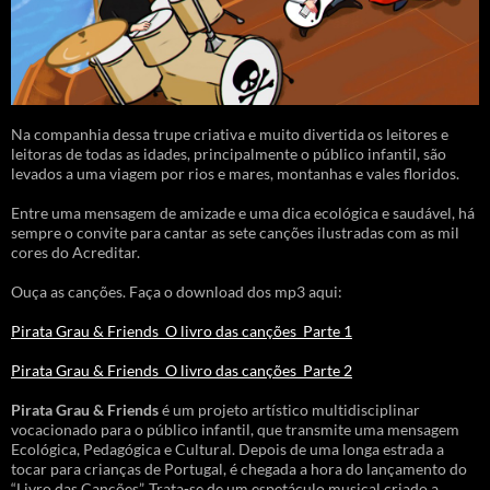
Na companhia dessa trupe criativa e muito divertida os leitores e
leitoras de todas as idades, principalmente o público infantil, são
levados a uma viagem por rios e mares, montanhas e vales floridos.
Entre uma mensagem de amizade e uma dica ecológica e saudável, há
sempre o convite para cantar as sete canções ilustradas com as mil
cores do Acreditar.
Ouça as canções. Faça o download dos mp3 aqui:
Pirata Grau & Friends_O livro das canções_Parte 1
Pirata Grau & Friends_O livro das canções_Parte 2
Pirata Grau & Friends
é um projeto artístico multidisciplinar
vocacionado para o público infantil, que transmite uma mensagem
Ecológica, Pedagógica e Cultural. Depois de uma longa estrada a
tocar para crianças de Portugal, é chegada a hora do lançamento do
“Livro das Canções”. Trata-se de um espetáculo musical criado a