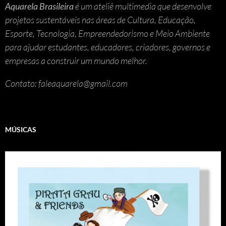
Aquarela Brasileira
é um ateliê multimedia que desenvolve
projetos sustentáveis nas áreas de Cultura, Educação,
Esporte, Tecnologia, Empreendedorismo e Meio Ambiente
para ajudar estudantes, educadores, criadores, governos e
empresas a construir um mundo melhor.
Contato: faleaquarela@gmail.com
MÚSICAS