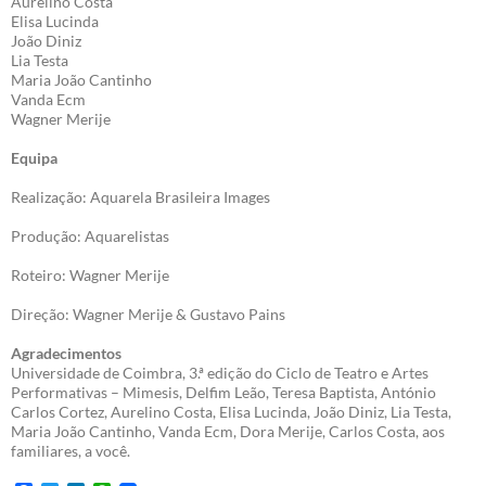
Aurelino Costa
Elisa Lucinda
João Diniz
Lia Testa
Maria João Cantinho
Vanda Ecm
Wagner Merije
Equipa
Realização: Aquarela Brasileira Images
Produção: Aquarelistas
Roteiro: Wagner Merije
Direção: Wagner Merije & Gustavo Pains
Agradecimentos
Universidade de Coimbra, 3.ª edição do Ciclo de Teatro e Artes
Performativas – Mimesis, Delfim Leão, Teresa Baptista, António
Carlos Cortez, Aurelino Costa, Elisa Lucinda, João Diniz, Lia Testa,
Maria João Cantinho, Vanda Ecm, Dora Merije, Carlos Costa, aos
familiares, a você.