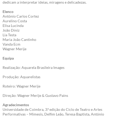
dedicam a interpretar ideias, miragens e delicadezas.
Elenco
António Carlos Cortez
Aurelino Costa
Elisa Lucinda
João Diniz
Lia Testa
Maria João Cantinho
Vanda Ecm
Wagner Merije
Equipa
Realização: Aquarela Brasileira Images
Produção: Aquarelistas
Roteiro: Wagner Merije
Direção: Wagner Merije & Gustavo Pains
Agradecimentos
Universidade de Coimbra, 3.ª edição do Ciclo de Teatro e Artes
Performativas – Mimesis, Delfim Leão, Teresa Baptista, António