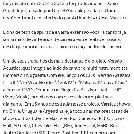
foi gravado entre 2014 e 2015 e foi produzido por Daniel
Guadalupe, mixado por Daniel Guadalupe e Janja Gomes
(Estúdio Tubo) e masterizado por Arthur Joly (Reco-Master).
Dona de técnica apurada e vasta extensão vocal, a cantora já
soma mais de vinte anos de carreira entre teatro e música,
desde que iniciou a carreira ainda criança no Rio de Janeiro.
Um de seus trabalhos de mais destaque é o projeto Versão
Acústica, que integra ao lado do cantor e multiinstrumentista
Emmerson Nogueira. Com ele, lançou os CDs “Versão Acústica
I, ll e lll”, “Ao Vivo, Beatles”, “Vol. lV” e “Miltons, Minas e Mais”,
além dos DVDs “Emmerson Nogueira Ao vivo – Vols. l e ll”
(Sony Music), premiados com discos de ouro, platina e
diamante. Em 15 anos de estrada nesse projeto,
Van
fez shows
no Chile, Uruguai e Argentina, e já tocou nas maiores casas de
show do Brasil, dentre elas, Vivo Rio, Canecão (RJ), Citibank
Hall (SP e RJ), Chevrolet Hall (BH), Tom Brasil, HSBC Brasil,
Teatro Bradesco (SP), Teatro Positivo (PR), sempre com