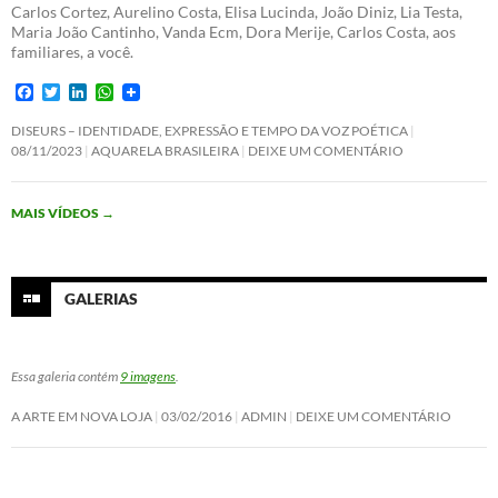
Carlos Cortez, Aurelino Costa, Elisa Lucinda, João Diniz, Lia Testa,
Maria João Cantinho, Vanda Ecm, Dora Merije, Carlos Costa, aos
familiares, a você.
F
T
L
W
a
w
i
h
c
i
n
a
DISEURS – IDENTIDADE, EXPRESSÃO E TEMPO DA VOZ POÉTICA
e
t
k
t
08/11/2023
AQUARELA BRASILEIRA
DEIXE UM COMENTÁRIO
b
t
e
s
o
e
d
A
o
r
I
p
MAIS VÍDEOS
→
k
n
p
GALERIAS
Essa galeria contém
9 imagens
.
A ARTE EM NOVA LOJA
03/02/2016
ADMIN
DEIXE UM COMENTÁRIO