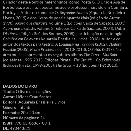
Criador deste e outros heterónimos, como Poeta G, O Urso e Asa de
Borboleta, é escritor, poeta, músico e professor, nascido em Coimbra,
Portugal. Autor do romance
Os Segundos Nomes
(Aquarela Brasileira
Livros, 2019) e dos livros de poesia
Aparato Nulo
(edição de Autor,
1998),
Agora que chegaste
, volume 1 (Edições Caixa de Sapatos, 2003),
Agora que chegaste
, volume 2 (Edições Caixa de Sapatos, 2004),
Outra
Distância
(Edição Baú dos Sonhos, 2008); participação na antologia
Coimbra em Palavras
(Aquarela Brasileira Livros, 2018). Autor e co-
autor dos textos para teatro:
A Louquíssima Trindade
(2002),
L’Énfant
Possible
(2005),
Pedra Preciosa I
e
II
(2010-2013),
O Sótão
(2017). Na
área musical apresentou os seguintes álbuns
The Grau – Mui Solo
(coletânea 1995-2015. Edições Pirata),
The Grau!!! – Co-Existências
(Edições Pirataº, 1999-2005),
The Grauº – 13
(Edições Theº, 2013).
DADOS DO LIVRO
Título
: O livro das canções
Autor
: Hélder Grau Santos
Editora
: Aquarela Brasileira Livros
Gênero
: Infantil
Formato
: 20 x 20 cm
Número de páginas
: 24
ISBN
: 978-65-86867-09-1
DL
: 490443/21