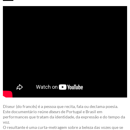
Diseur (do francês) é a pessoa que recita, fala ou declama poesia.
Este documentário reúne
diseurs
de Portugal e Brasil em
performances que tratam da identidade, da expressão e do tempo da
voz.
O resultante é uma curta-metragem sobre a beleza das vozes que se