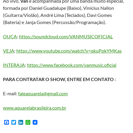
Ao vivo,
Van
é acompanhada por uma banda muito especial,
formada por Daniel Guadalupe (Baixo), Vinícius Nallon
(Guitarra/Violão), André Lima (Teclados), Davi Gomes
(Bateria) e Janja Gomes (Percussão/Programação).
OUÇA
:
https://soundcloud.com/VANMUSICOFICIAL
VEJA
:
https://www.youtube.com/watch?v=qkuPpkYMKas
INTERAJA
:
https://www.facebook.com/vanmusic.oficial
PARA CONTRATAR O SHOW, ENTRE EM CONTATO :
E-mail:
faleaquarela@gmail.com
www.aquarelabrasileira.com.br
F
T
L
W
a
w
i
h
c
i
n
a