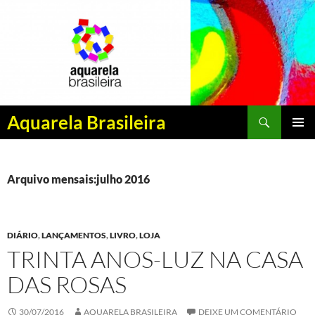
Pesquisar
Aquarela Brasileira
PULAR
MENU
PARA
PRINCI
O
CONTEÚDO
Arquivo mensais:julho 2016
DIÁRIO
,
LANÇAMENTOS
,
LIVRO
,
LOJA
TRINTA ANOS-LUZ NA CASA
DAS ROSAS
30/07/2016
AQUARELA BRASILEIRA
DEIXE UM COMENTÁRIO