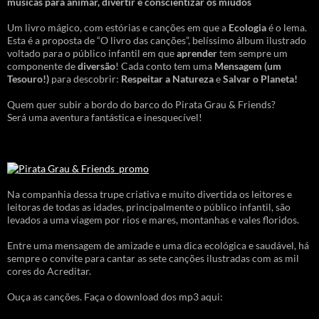
músicas para animar, divertir e conscientizar os miúdos
Um livro mágico, com estórias e canções em que a
Ecologia
é o lema.
Esta é a proposta de “O livro das canções”, belíssimo álbum ilustrado
voltado para o público infantil em que
aprender
tem sempre um
componente de
diversão
! Cada conto tem uma
Mensagem
(um
Tesouro!)
para descobrir:
Respeitar a Natureza
e
Salvar o Planeta!
Quem quer subir a bordo do barco do Pirata Grau & Friends?
Será uma aventura fantástica e inesquecível!
Na companhia dessa trupe criativa e muito divertida os leitores e
leitoras de todas as idades, principalmente o público infantil, são
levados a uma viagem por rios e mares, montanhas e vales floridos.
Entre uma mensagem de amizade e uma dica ecológica e saudável, há
sempre o convite para cantar as sete canções ilustradas com as mil
cores do Acreditar.
Ouça as canções. Faça o download dos mp3 aqui: