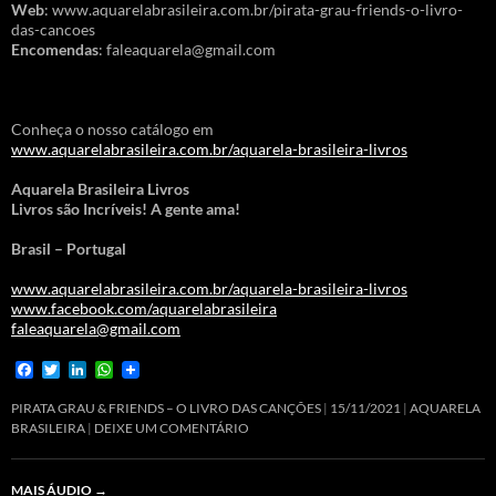
Web
: www.aquarelabrasileira.com.br/pirata-grau-friends-o-livro-
das-cancoes
Encomendas
: faleaquarela@gmail.com
Conheça o nosso catálogo em
www.aquarelabrasileira.com.br/aquarela-brasileira-livros
Aquarela Brasileira Livros
Livros são Incríveis! A gente ama!
Brasil – Portugal
www.aquarelabrasileira.com.br/aquarela-brasileira-livros
www.facebook.com/aquarelabrasileira
faleaquarela@gmail.com
F
T
L
W
a
w
i
h
c
i
n
a
PIRATA GRAU & FRIENDS – O LIVRO DAS CANÇÕES
15/11/2021
AQUARELA
e
t
k
t
BRASILEIRA
DEIXE UM COMENTÁRIO
b
t
e
s
o
e
d
A
o
r
I
p
MAIS ÁUDIO
→
k
n
p