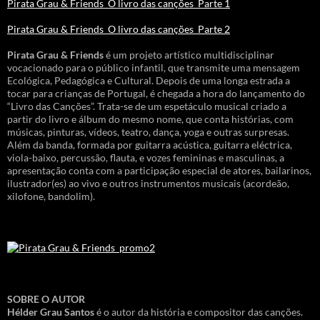
Pirata Grau & Friends_O livro das canções_Parte 1
Pirata Grau & Friends_O livro das canções_Parte 2
Pirata Grau & Friends
é um projeto artístico multidisciplinar
vocacionado para o público infantil, que transmite uma mensagem
Ecológica, Pedagógica e Cultural. Depois de uma longa estrada a
tocar para crianças de Portugal, é chegada a hora do lançamento do
“Livro das Canções”. Trata-se de um espetáculo musical criado a
partir do livro e álbum do mesmo nome, que conta histórias, com
músicas, pinturas, vídeos, teatro, dança, yoga e outras surpresas.
Além da banda, formada por guitarra acústica, guitarra eléctrica,
viola-baixo, percussão, flauta, e vozes femininas e masculinas, a
apresentação conta com a participação especial de atores, bailarinos,
ilustrador(es) ao vivo e outros instrumentos musicais (acordeão,
xilofone, bandolim).
SOBRE O AUTOR
Hélder Grau Santos
é o autor da história e compositor das canções.