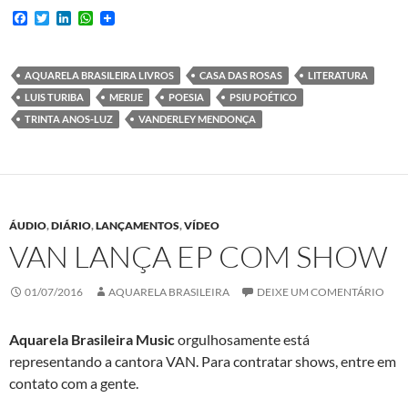
F
T
L
W
a
w
i
h
c
i
n
a
e
t
k
t
b
t
e
s
AQUARELA BRASILEIRA LIVROS
CASA DAS ROSAS
LITERATURA
o
e
d
A
LUIS TURIBA
MERIJE
POESIA
PSIU POÉTICO
o
r
I
p
k
n
p
TRINTA ANOS-LUZ
VANDERLEY MENDONÇA
ÁUDIO
,
DIÁRIO
,
LANÇAMENTOS
,
VÍDEO
VAN LANÇA EP COM SHOW
01/07/2016
AQUARELA BRASILEIRA
DEIXE UM COMENTÁRIO
Aquarela Brasileira Music
orgulhosamente está
representando a cantora VAN. Para contratar shows, entre em
contato com a gente.