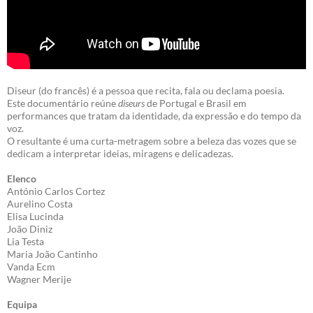
Diseur (do francês) é a pessoa que recita, fala ou declama poesia.
Este documentário reúne
diseurs
de Portugal e Brasil em
performances que tratam da identidade, da expressão e do tempo da
voz.
O resultante é uma curta-metragem sobre a beleza das vozes que se
dedicam a interpretar ideias, miragens e delicadezas.
Elenco
António Carlos Cortez
Aurelino Costa
Elisa Lucinda
João Diniz
Lia Testa
Maria João Cantinho
Vanda Ecm
Wagner Merije
Equipa