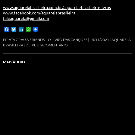
www.aquarelabrasileira.com.br/aquarela-brasileira-livros
www.facebook.com/aquarelabrasileira
faleaquarela@gmail.com
F
T
L
W
a
w
i
h
c
i
n
a
PIRATA GRAU & FRIENDS – O LIVRO DAS CANÇÕES
15/11/2021
AQUARELA
e
t
k
t
BRASILEIRA
DEIXE UM COMENTÁRIO
b
t
e
s
o
e
d
A
o
r
I
p
MAIS ÁUDIO
→
k
n
p