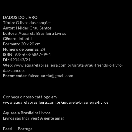
DADOS DO LIVRO
Título
: O livro das canções
Autor
: Hélder Grau Santos
Editora
: Aquarela Brasileira Livros
Gênero
: Infantil
Formato
: 20 x 20 cm
Número de páginas
: 24
ISBN
: 978-65-86867-09-1
DL
: 490443/21
Web
: www.aquarelabrasileira.com.br/pirata-grau-friends-o-livro-
das-cancoes
Encomendas
: faleaquarela@gmail.com
Conheça o nosso catálogo em
www.aquarelabrasileira.com.br/aquarela-brasileira-livros
Aquarela Brasileira Livros
Livros são Incríveis! A gente ama!
Brasil – Portugal