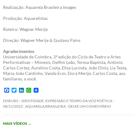
Realização: Aquarela Brasileira Images
Produção: Aquarelistas
Roteiro: Wagner Merije
Direção: Wagner Merije & Gustavo Pains
Agradecimentos
Universidade de Coimbra, 3.ª edição do Ciclo de Teatro e Artes
Performativas – Mimesis, Delfim Leão, Teresa Baptista, António
Carlos Cortez, Aurelino Costa, Elisa Lucinda, João Diniz, Lia Testa,
Maria João Cantinho, Vanda Ecm, Dora Merije, Carlos Costa, aos
familiares, a você.
F
T
L
W
a
w
i
h
c
i
n
a
DISEURS – IDENTIDADE, EXPRESSÃO E TEMPO DA VOZ POÉTICA
e
t
k
t
08/11/2023
AQUARELA BRASILEIRA
DEIXE UM COMENTÁRIO
b
t
e
s
o
e
d
A
o
r
I
p
MAIS VÍDEOS
→
k
n
p