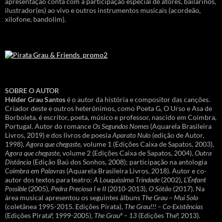
apresentação conta com a participação especial de atores, bailarinos,
ilustrador(es) ao vivo e outros instrumentos musicais (acordeão,
xilofone, bandolim).
SOBRE O AUTOR
Hélder Grau Santos
é o autor da história e compositor das canções.
Criador deste e outros heterónimos, como Poeta G, O Urso e Asa de
Borboleta, é escritor, poeta, músico e professor, nascido em Coimbra,
Portugal. Autor do romance
Os Segundos Nomes
(Aquarela Brasileira
Livros, 2019) e dos livros de poesia
Aparato Nulo
(edição de Autor,
1998),
Agora que chegaste
, volume 1 (Edições Caixa de Sapatos, 2003),
Agora que chegaste
, volume 2 (Edições Caixa de Sapatos, 2004),
Outra
Distância
(Edição Baú dos Sonhos, 2008); participação na antologia
Coimbra em Palavras
(Aquarela Brasileira Livros, 2018). Autor e co-
autor dos textos para teatro:
A Louquíssima Trindade
(2002),
L’Énfant
Possible
(2005),
Pedra Preciosa I
e
II
(2010-2013),
O Sótão
(2017). Na
área musical apresentou os seguintes álbuns
The Grau – Mui Solo
(coletânea 1995-2015. Edições Pirata),
The Grau!!! – Co-Existências
(Edições Pirataº, 1999-2005),
The Grauº – 13
(Edições Theº, 2013).