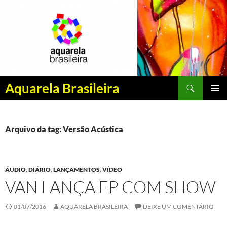
Pesquisar
Aquarela Brasileira
PULAR
MENU
PARA
PRINCI
O
CONTEÚDO
Arquivo da tag: Versão Acústica
ÁUDIO
,
DIÁRIO
,
LANÇAMENTOS
,
VÍDEO
VAN LANÇA EP COM SHOW
01/07/2016
AQUARELA BRASILEIRA
DEIXE UM COMENTÁRIO