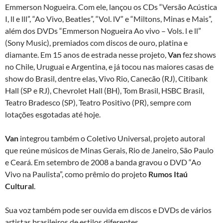
Emmerson Nogueira. Com ele, lançou os CDs “Versão Acústica
I, ll e lll”, “Ao Vivo, Beatles”, “Vol. lV” e “Miltons, Minas e Mais”,
além dos DVDs “Emmerson Nogueira Ao vivo – Vols. l e ll”
(Sony Music), premiados com discos de ouro, platina e
diamante. Em 15 anos de estrada nesse projeto,
Van
fez shows
no Chile, Uruguai e Argentina, e já tocou nas maiores casas de
show do Brasil, dentre elas, Vivo Rio, Canecão (RJ), Citibank
Hall (SP e RJ), Chevrolet Hall (BH), Tom Brasil, HSBC Brasil,
Teatro Bradesco (SP), Teatro Positivo (PR), sempre com
lotações esgotadas até hoje.
Van
integrou também o Coletivo Universal, projeto autoral
que reúne músicos de Minas Gerais, Rio de Janeiro, São Paulo
e Ceará. Em setembro de 2008 a banda gravou o DVD “Ao
Vivo na Paulista”, como prêmio do projeto
Rumos Itaú
Cultural
.
Sua voz também pode ser ouvida em discos e DVDs de vários
artistas brasileiros de estilos diferentes.