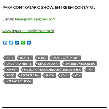
PARA CONTRATAR O SHOW, ENTRE EM CONTATO :
E-mail:
faleaquarela@gmail.com
www.aquarelabrasileira.com.br
F
T
L
W
a
w
i
h
c
i
n
a
e
t
k
t
b
t
e
s
ARTE
BEATLES
BLUES
DANIEL GUADALUPE
o
e
d
A
DAQUI PRA FRENTE
DISCO DE OURO
EMMERSON NOGUEIRA
o
r
I
p
k
n
p
HIP HOP
MÚSICA ARTE AQUARELA BRASILEIRA MUSIC
POP
ROCK
SEXOTERAPIA
SHOW
SOUL
VAN
VERSÃO ACÚSTICA