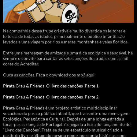
Na companhia dessa trupe criativa e muito divertida os leitores e
leitoras de todas as idades, principalmente o público infantil, são
levados a uma viagem por rios e mares, montanhas e vales floridos.
Entre uma mensagem de amizade e uma dica ecológica e saudável, há
sempre o convite para cantar as sete canções ilustradas com as mil
cores do Acreditar.
Ouça as canções. Faça o download dos mp3 aqui:
Pirata Grau & Friends_O livro das canções_Parte 1
Pirata Grau & Friends_O livro das canções_Parte 2
Pirata Grau & Friends
é um projeto artístico multidisciplinar
vocacionado para o público infantil, que transmite uma mensagem
Ecológica, Pedagógica e Cultural. Depois de uma longa estrada a
tocar para crianças de Portugal, é chegada a hora do lançamento do
“Livro das Canções”. Trata-se de um espetáculo musical criado a
partir do livro e álbum do mesmo nome, que conta histórias, com