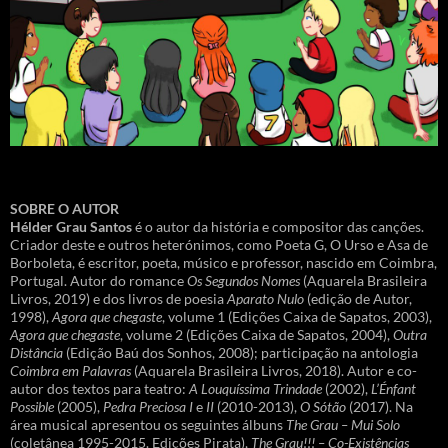
SOBRE O AUTOR
Hélder Grau Santos
é o autor da história e compositor das canções.
Criador deste e outros heterónimos, como Poeta G, O Urso e Asa de
Borboleta, é escritor, poeta, músico e professor, nascido em Coimbra,
Portugal. Autor do romance
Os Segundos Nomes
(Aquarela Brasileira
Livros, 2019) e dos livros de poesia
Aparato Nulo
(edição de Autor,
1998),
Agora que chegaste
, volume 1 (Edições Caixa de Sapatos, 2003),
Agora que chegaste
, volume 2 (Edições Caixa de Sapatos, 2004),
Outra
Distância
(Edição Baú dos Sonhos, 2008); participação na antologia
Coimbra em Palavras
(Aquarela Brasileira Livros, 2018). Autor e co-
autor dos textos para teatro:
A Louquíssima Trindade
(2002),
L’Énfant
Possible
(2005),
Pedra Preciosa I
e
II
(2010-2013),
O Sótão
(2017). Na
área musical apresentou os seguintes álbuns
The Grau – Mui Solo
(coletânea 1995-2015. Edições Pirata),
The Grau!!! – Co-Existências