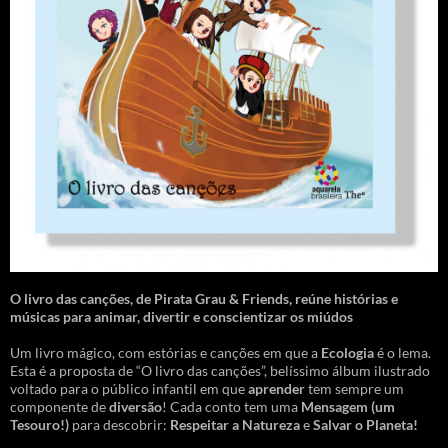
O livro das canções
,
de Pirata Grau & Friends, reúne histórias e
músicas para animar, divertir e conscientizar os miúdos
Um livro mágico, com estórias e canções em que a
Ecologia
é o lema.
Esta é a proposta de “O livro das canções”, belíssimo álbum ilustrado
voltado para o público infantil em que
aprender
tem sempre um
componente de
diversão
! Cada conto tem uma
Mensagem
(um
Tesouro!)
para descobrir:
Respeitar a Natureza
e
Salvar o Planeta!