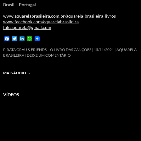
Brasil – Portugal
www.aquarelabrasileira.com.br/aquarela-brasileira-livros
www.facebook.com/aquarelabrasileira
faleaquarela@gmail.com
F
T
L
W
a
w
i
h
c
i
n
a
PIRATA GRAU & FRIENDS – O LIVRO DAS CANÇÕES
15/11/2021
AQUARELA
e
t
k
t
BRASILEIRA
DEIXE UM COMENTÁRIO
b
t
e
s
o
e
d
A
o
r
I
p
MAIS ÁUDIO
→
k
n
p
VÍDEOS