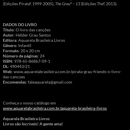
(Edições Pirataº, 1999-2005),
The Grauº – 13
(Edições Theº, 2013).
DADOS DO LIVRO
Título
: O livro das canções
Autor
: Hélder Grau Santos
Editora
: Aquarela Brasileira Livros
Gênero
: Infantil
Formato
: 20 x 20 cm
Número de páginas
: 24
ISBN
: 978-65-86867-09-1
DL
: 490443/21
Web
: www.aquarelabrasileira.com.br/pirata-grau-friends-o-livro-
das-cancoes
Encomendas
: faleaquarela@gmail.com
Conheça o nosso catálogo em
www.aquarelabrasileira.com.br/aquarela-brasileira-livros
Aquarela Brasileira Livros
Livros são Incríveis! A gente ama!