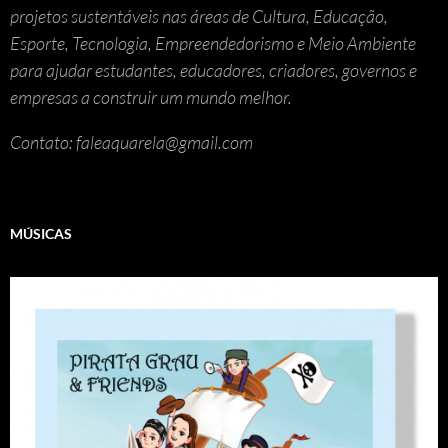
projetos sustentáveis nas áreas de Cultura, Educação,
Esporte, Tecnologia, Empreendedorismo e Meio Ambiente
para ajudar estudantes, educadores, criadores, governos e
empresas a construir um mundo melhor.
Contato: faleaquarela@gmail.com
MÚSICAS