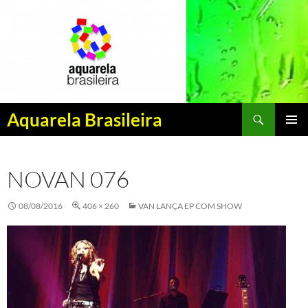
Pesquisar
Aquarela Brasileira
PULAR
MENU
PARA
PRINCI
O
NOVAN 076
CONTEÚDO
08/08/2016
406 × 260
VAN LANÇA EP COM SHOW