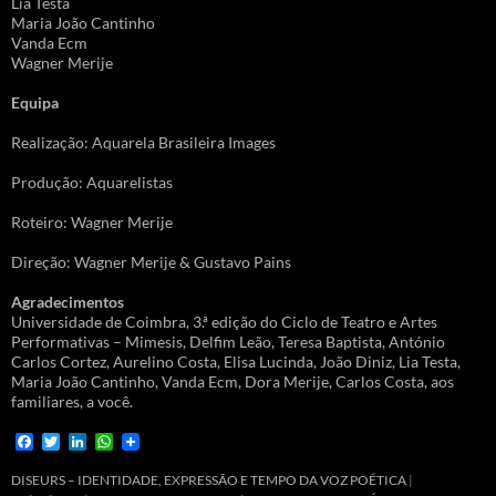
Lia Testa
Maria João Cantinho
Vanda Ecm
Wagner Merije
Equipa
Realização: Aquarela Brasileira Images
Produção: Aquarelistas
Roteiro: Wagner Merije
Direção: Wagner Merije & Gustavo Pains
Agradecimentos
Universidade de Coimbra, 3.ª edição do Ciclo de Teatro e Artes
Performativas – Mimesis, Delfim Leão, Teresa Baptista, António
Carlos Cortez, Aurelino Costa, Elisa Lucinda, João Diniz, Lia Testa,
Maria João Cantinho, Vanda Ecm, Dora Merije, Carlos Costa, aos
familiares, a você.
F
T
L
W
a
w
i
h
c
i
n
a
DISEURS – IDENTIDADE, EXPRESSÃO E TEMPO DA VOZ POÉTICA
e
t
k
t