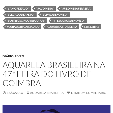
c
i
n
a
e
t
k
t
b
t
e
s
"#AMORDEAVÓ"
"#AVÓMENA"
"#FILOMENAFERREIRA"
o
e
d
A
"#LEGADODEAFETO"
"#LIVRODEFAMÍLIA"
o
r
I
p
k
n
p
"#OSMEUSCINCOTESOUROS"
"#TESOUROSDEFAMÍLIA"
#CURADORIADELEGADO
AQUARELABRASILEIRA
MEMÓRIAS
DIÁRIO
,
LIVRO
AQUARELA BRASILEIRA NA
47ª FEIRA DO LIVRO DE
COIMBRA
16/06/2026
AQUARELA BRASILEIRA
DEIXE UM COMENTÁRIO