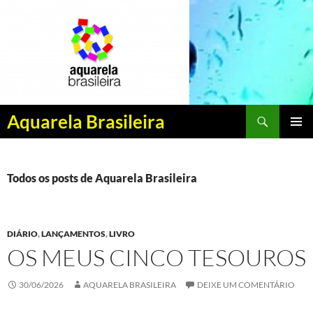
Pesquisar
Aquarela Brasileira
PULAR
MENU
PARA
PRINCI
O
CONTEÚDO
Todos os posts de Aquarela Brasileira
DIÁRIO
,
LANÇAMENTOS
,
LIVRO
OS MEUS CINCO TESOUROS
30/06/2026
AQUARELA BRASILEIRA
DEIXE UM COMENTÁRIO