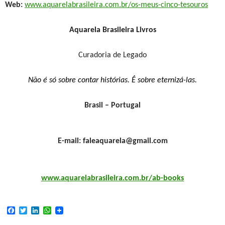
Web:
www.aquarelabrasileira.com.br/os-meus-cinco-tesouros
Aquarela Brasileira Livros
Curadoria de Legado
Não é só sobre contar histórias. É sobre eternizá-las.
Brasil – Portugal
E-mail: faleaquarela@gmail.com
www.aquarelabrasileira.com.br/ab-books
F
T
L
W
a
w
i
h