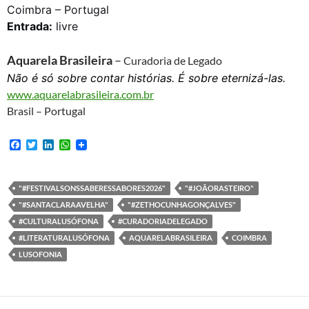
Coimbra – Portugal
Entrada:
livre
Aquarela Brasileira
–
Curadoria de Legado
Não é só sobre contar histórias. É sobre eternizá-las.
www.aquarelabrasileira.com.br
Brasil – Portugal
F
T
L
W
a
w
i
h
c
i
n
a
e
t
k
t
b
t
e
s
"#FESTIVALSONSSABERESSABORES2026"
"#JOÃORASTEIRO"
o
e
d
A
"#SANTACLARAAVELHA"
"#ZETHOCUNHAGONÇALVES"
o
r
I
p
k
n
p
#CULTURALUSÓFONA
#CURADORIADELEGADO
#LITERATURALUSÓFONA
AQUARELABRASILEIRA
COIMBRA
LUSOFONIA