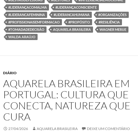
#LIDERANÇACOMALMA
#LIDERANÇACONSCIENTE
#LIDERANCAFEMININA
#LIDERANCAHUMANA
#ORGANIZAÇÕES
#PROFISSIONAISEMFORMACAO
#PROPÓSITO
#RESILIÊNCIA
#TOMADADEDECISÃO
AQUARELA BRASILEIRA
WAGNER MERIJE
WALDA ARAÚJO
DIÁRIO
AQUARELA BRASILEIRA EM
PORTUGAL: CULTURA QUE
CONECTA, NATUREZA QUE
CURA
27/04/2026
AQUARELA BRASILEIRA
DEIXE UM COMENTÁRIO