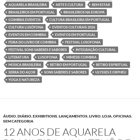
o
e
d
A
AQUARELA BRASILEIRA
ARTE E CULTURA
BEM ESTAR
o
r
I
p
k
n
p
BRASILEIROS EM PORTUGAL
BRASILEIROS NA EUROPA
COIMBRA EVENTOS
CULTURA BRASILEIRA EM PORTUGAL
CULTURA LUSÓFONA
EVENTOS CULTURAIS 2026
EVENTOS EM COIMBRA
EVENTOS EM PORTUGAL
FEIRA DO LIVRO DE COIMBRA
FESTIVAL LUSOFONIA
FESTIVAL SONS SABERES E SABORES
INTEGRAÇÃO CULTURAL
LITERATURA
LUSOFONIA
MIMESIS COIMBRA
MÚSICA BRASILEIRA
RETIRO EM PORTUGAL
RETIRO ESPIRITUAL
SERRA DO AÇOR
SONS SABERES E SABORES
ULYSSES E ORPHEU
YOGA E NATUREZA
ÁUDIO
,
DIÁRIO
,
EXHIBITIONS
,
LANÇAMENTOS
,
LIVRO
,
LOJA
,
OFICINAS
,
SEM CATEGORIA
12 ANOS DE AQUARELA