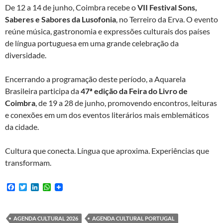
De 12 a 14 de junho, Coimbra recebe o
VII Festival Sons,
Saberes e Sabores da Lusofonia
, no Terreiro da Erva. O evento
reúne música, gastronomia e expressões culturais dos países
de língua portuguesa em uma grande celebração da
diversidade.
Encerrando a programação deste período, a Aquarela
Brasileira participa da
47ª edição da Feira do Livro de
Coimbra
, de 19 a 28 de junho, promovendo encontros, leituras
e conexões em um dos eventos literários mais emblemáticos
da cidade.
Cultura que conecta. Língua que aproxima. Experiências que
transformam.
F
T
L
W
a
w
i
h
c
i
n
a
e
t
k
t
b
t
e
s
AGENDA CULTURAL 2026
AGENDA CULTURAL PORTUGAL