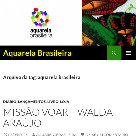
Pesquisar
Aquarela Brasileira
PULAR
MENU
PARA
PRINCI
O
CONTEÚDO
Arquivo da tag: aquarela brasileira
DIÁRIO
,
LANÇAMENTOS
,
LIVRO
,
LOJA
MISSÃO VOAR – WALDA
ARAÚJO
05/05/2026
AQUARELA BRASILEIRA
DEIXE UM COMENTÁRIO