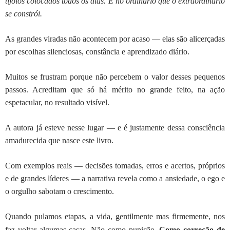
tijolos colocados todos os dias. É no ordinário que o extraordinário
se constrói.
As grandes viradas não acontecem por acaso — elas são alicerçadas
por escolhas silenciosas, constância e aprendizado diário.
Muitos se frustram porque não percebem o valor desses pequenos
passos. Acreditam que só há mérito no grande feito, na ação
espetacular, no resultado visível.
A autora já esteve nesse lugar — e é justamente dessa consciência
amadurecida que nasce este livro.
Com exemplos reais — decisões tomadas, erros e acertos, próprios
e de grandes líderes — a narrativa revela como a ansiedade, o ego e
o orgulho sabotam o crescimento.
Quando pulamos etapas, a vida, gentilmente mas firmemente, nos
faz voltar algumas casas. Não como punição.
Como correção de