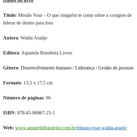
Dados do livro
Título
: Missão Voar – O que ninguém te conta sobre a coragem de
liderar de dentro para fora
Autor
a
: Walda Araújo
Editora
: Aquarela Brasileira Livros
Gênero
:
Desenvolvimento humano / Liderança / Gestão de pessoas
Formato
: 13,5 x 17,5 cm
Número de páginas
: 96
ISBN
:
978-65-86867-25-1
Web:
www.aquarelabrasileira.com.br
/missao-voar-walda-araujo