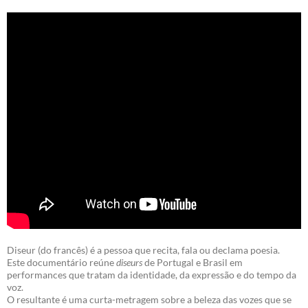
Diseur (do francês) é a pessoa que recita, fala ou declama poesia.
Este documentário reúne
diseurs
de Portugal e Brasil em
performances que tratam da identidade, da expressão e do tempo da
voz.
O resultante é uma curta-metragem sobre a beleza das vozes que se