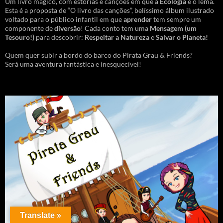
Um livro mágico, com estórias e canções em que a
Ecologia
é o lema.
Esta é a proposta de “O livro das canções”, belíssimo álbum ilustrado
voltado para o público infantil em que
aprender
tem sempre um
componente de
diversão
! Cada conto tem uma
Mensagem
(um
Tesouro!)
para descobrir:
Respeitar a Natureza
e
Salvar o Planeta!
Quem quer subir a bordo do barco do Pirata Grau & Friends?
Será uma aventura fantástica e inesquecível!
Translate »