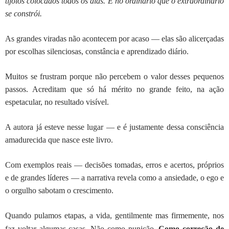
tijolos colocados todos os dias. É no ordinário que o extraordinário
se constrói.
As grandes viradas não acontecem por acaso — elas são alicerçadas
por escolhas silenciosas, constância e aprendizado diário.
Muitos se frustram porque não percebem o valor desses pequenos
passos. Acreditam que só há mérito no grande feito, na ação
espetacular, no resultado visível.
A autora já esteve nesse lugar — e é justamente dessa consciência
amadurecida que nasce este livro.
Com exemplos reais — decisões tomadas, erros e acertos, próprios
e de grandes líderes — a narrativa revela como a ansiedade, o ego e
o orgulho sabotam o crescimento.
Quando pulamos etapas, a vida, gentilmente mas firmemente, nos
faz voltar algumas casas. Não como punição.
Como correção de