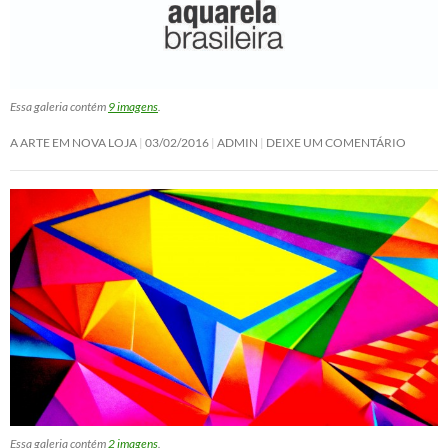
Essa galeria contém
9 imagens
.
A ARTE EM NOVA LOJA
03/02/2016
ADMIN
DEIXE UM COMENTÁRIO
Essa galeria contém
2 imagens
.