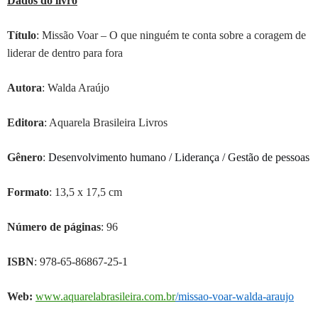
Dados do livro
Título
: Missão Voar – O que ninguém te conta sobre a coragem de
liderar de dentro para fora
Autor
a
: Walda Araújo
Editora
: Aquarela Brasileira Livros
Gênero
:
Desenvolvimento humano / Liderança / Gestão de pessoas
Formato
: 13,5 x 17,5 cm
Número de páginas
: 96
ISBN
:
978-65-86867-25-1
Web:
www.aquarelabrasileira.com.br
/missao-voar-walda-araujo