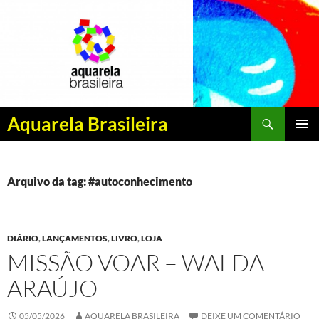
Pesquisar
Aquarela Brasileira
PULAR
MENU
PARA
PRINCI
O
CONTEÚDO
Arquivo da tag: #autoconhecimento
DIÁRIO
,
LANÇAMENTOS
,
LIVRO
,
LOJA
MISSÃO VOAR – WALDA
ARAÚJO
05/05/2026
AQUARELA BRASILEIRA
DEIXE UM COMENTÁRIO