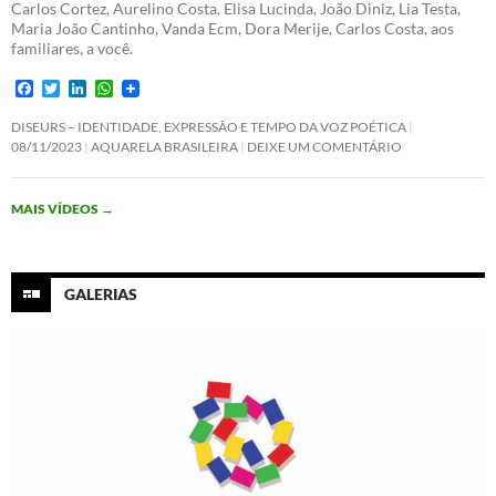
Carlos Cortez, Aurelino Costa, Elisa Lucinda, João Diniz, Lia Testa,
Maria João Cantinho, Vanda Ecm, Dora Merije, Carlos Costa, aos
familiares, a você.
F
T
L
W
a
w
i
h
c
i
n
a
DISEURS – IDENTIDADE, EXPRESSÃO E TEMPO DA VOZ POÉTICA
e
t
k
t
08/11/2023
AQUARELA BRASILEIRA
DEIXE UM COMENTÁRIO
b
t
e
s
o
e
d
A
o
r
I
p
MAIS VÍDEOS
→
k
n
p
GALERIAS