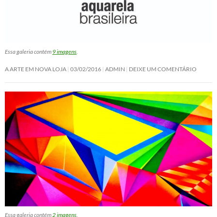
Essa galeria contém
9 imagens
.
A ARTE EM NOVA LOJA
03/02/2016
ADMIN
DEIXE UM COMENTÁRIO
Essa galeria contém
2 imagens
.