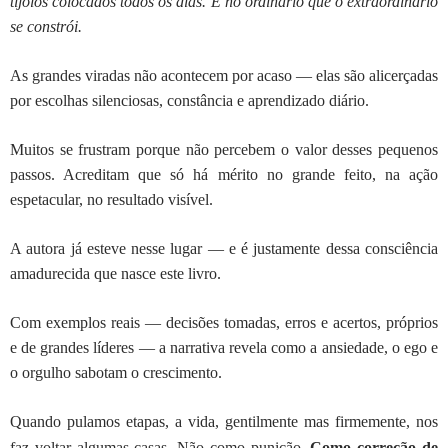
tijolos colocados todos os dias. É no ordinário que o extraordinário
se constrói.
As grandes viradas não acontecem por acaso — elas são alicerçadas
por escolhas silenciosas, constância e aprendizado diário.
Muitos se frustram porque não percebem o valor desses pequenos
passos. Acreditam que só há mérito no grande feito, na ação
espetacular, no resultado visível.
A autora já esteve nesse lugar — e é justamente dessa consciência
amadurecida que nasce este livro.
Com exemplos reais — decisões tomadas, erros e acertos, próprios
e de grandes líderes — a narrativa revela como a ansiedade, o ego e
o orgulho sabotam o crescimento.
Quando pulamos etapas, a vida, gentilmente mas firmemente, nos
faz voltar algumas casas. Não como punição.
Como correção de