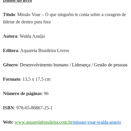
Dados do livro
Título
: Missão Voar – O que ninguém te conta sobre a coragem de
liderar de dentro para fora
Autor
a
: Walda Araújo
Editora
: Aquarela Brasileira Livros
Gênero
:
Desenvolvimento humano / Liderança / Gestão de pessoas
Formato
: 13,5 x 17,5 cm
Número de páginas
: 96
ISBN
:
978-65-86867-25-1
Web:
www.aquarelabrasileira.com.br
/missao-voar-walda-araujo