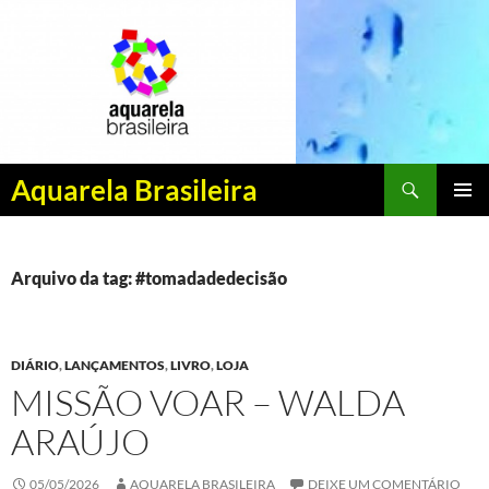
Pesquisar
Aquarela Brasileira
PULAR
MENU
PARA
PRINCI
O
CONTEÚDO
Arquivo da tag: #tomadadedecisão
DIÁRIO
,
LANÇAMENTOS
,
LIVRO
,
LOJA
MISSÃO VOAR – WALDA
ARAÚJO
05/05/2026
AQUARELA BRASILEIRA
DEIXE UM COMENTÁRIO