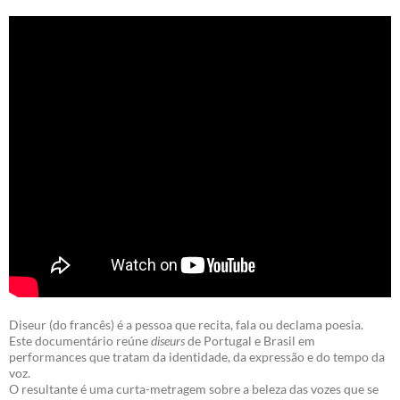
Diseur (do francês) é a pessoa que recita, fala ou declama poesia.
Este documentário reúne
diseurs
de Portugal e Brasil em
performances que tratam da identidade, da expressão e do tempo da
voz.
O resultante é uma curta-metragem sobre a beleza das vozes que se