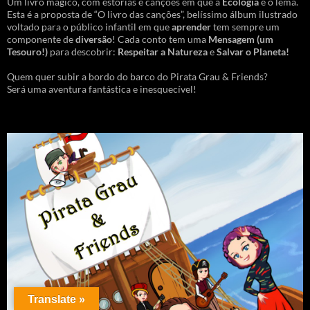
Um livro mágico, com estórias e canções em que a
Ecologia
é o lema.
Esta é a proposta de “O livro das canções”, belíssimo álbum ilustrado
voltado para o público infantil em que
aprender
tem sempre um
componente de
diversão
! Cada conto tem uma
Mensagem
(um
Tesouro!)
para descobrir:
Respeitar a Natureza
e
Salvar o Planeta!
Quem quer subir a bordo do barco do Pirata Grau & Friends?
Será uma aventura fantástica e inesquecível!
Translate »