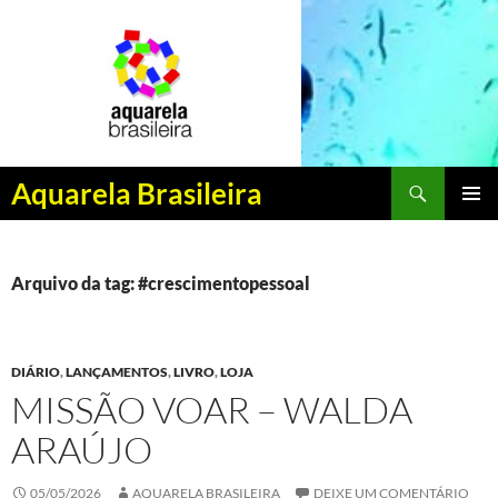
Pesquisar
Aquarela Brasileira
PULAR
MENU
PARA
PRINCI
O
CONTEÚDO
Arquivo da tag: #crescimentopessoal
DIÁRIO
,
LANÇAMENTOS
,
LIVRO
,
LOJA
MISSÃO VOAR – WALDA
ARAÚJO
05/05/2026
AQUARELA BRASILEIRA
DEIXE UM COMENTÁRIO