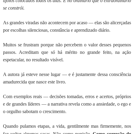
tijolos colocados todos os dias. É no ordinário que o extraordinário
se constrói.
As grandes viradas não acontecem por acaso — elas são alicerçadas
por escolhas silenciosas, constância e aprendizado diário.
Muitos se frustram porque não percebem o valor desses pequenos
passos. Acreditam que só há mérito no grande feito, na ação
espetacular, no resultado visível.
A autora já esteve nesse lugar — e é justamente dessa consciência
amadurecida que nasce este livro.
Com exemplos reais — decisões tomadas, erros e acertos, próprios
e de grandes líderes — a narrativa revela como a ansiedade, o ego e
o orgulho sabotam o crescimento.
Quando pulamos etapas, a vida, gentilmente mas firmemente, nos
faz voltar algumas casas. Não como punição.
Como correção de