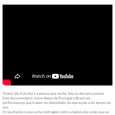
Diseur (do francês) é a pessoa que recita, fala ou declama poesia.
Este documentário reúne
diseurs
de Portugal e Brasil em
performances que tratam da identidade, da expressão e do tempo da
voz.
O resultante é uma curta-metragem sobre a beleza das vozes que se