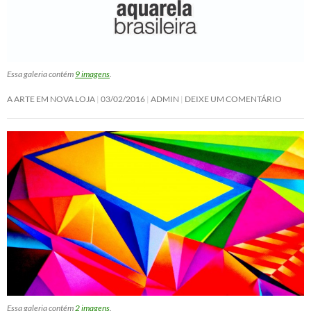
Essa galeria contém
9 imagens
.
A ARTE EM NOVA LOJA
03/02/2016
ADMIN
DEIXE UM COMENTÁRIO
Essa galeria contém
2 imagens
.