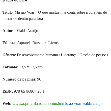
Dados do livro
Título
: Missão Voar – O que ninguém te conta sobre a coragem de
liderar de dentro para fora
Autor
a
: Walda Araújo
Editora
: Aquarela Brasileira Livros
Gênero
:
Desenvolvimento humano / Liderança / Gestão de pessoas
Formato
: 13,5 x 17,5 cm
Número de páginas
: 96
ISBN
:
978-65-86867-25-1
Web:
www.aquarelabrasileira.com.br
/missao-voar-walda-araujo