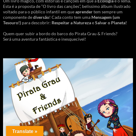
Um livro mágico, com estórias e canções em que a
Ecologia
é o lema.
Esta é a proposta de “O livro das canções”, belíssimo álbum ilustrado
voltado para o público infantil em que
aprender
tem sempre um
componente de
diversão
! Cada conto tem uma
Mensagem
(um
Tesouro!)
para descobrir:
Respeitar a Natureza
e
Salvar o Planeta!
Quem quer subir a bordo do barco do Pirata Grau & Friends?
Será uma aventura fantástica e inesquecível!
Translate »