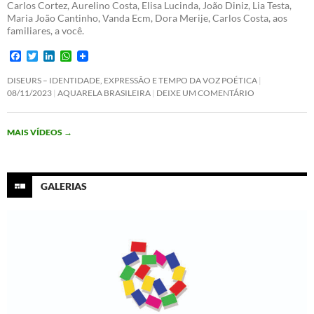
Carlos Cortez, Aurelino Costa, Elisa Lucinda, João Diniz, Lia Testa,
Maria João Cantinho, Vanda Ecm, Dora Merije, Carlos Costa, aos
familiares, a você.
F
T
L
W
a
w
i
h
c
i
n
a
DISEURS – IDENTIDADE, EXPRESSÃO E TEMPO DA VOZ POÉTICA
e
t
k
t
08/11/2023
AQUARELA BRASILEIRA
DEIXE UM COMENTÁRIO
b
t
e
s
o
e
d
A
o
r
I
p
MAIS VÍDEOS
→
k
n
p
GALERIAS