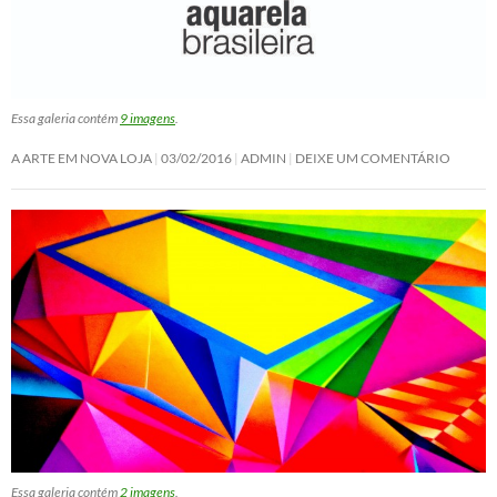
Essa galeria contém
9 imagens
.
A ARTE EM NOVA LOJA
03/02/2016
ADMIN
DEIXE UM COMENTÁRIO
Essa galeria contém
2 imagens
.