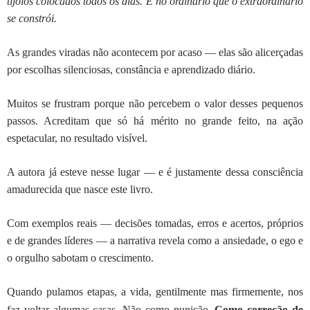
tijolos colocados todos os dias. É no ordinário que o extraordinário
se constrói.
As grandes viradas não acontecem por acaso — elas são alicerçadas
por escolhas silenciosas, constância e aprendizado diário.
Muitos se frustram porque não percebem o valor desses pequenos
passos. Acreditam que só há mérito no grande feito, na ação
espetacular, no resultado visível.
A autora já esteve nesse lugar — e é justamente dessa consciência
amadurecida que nasce este livro.
Com exemplos reais — decisões tomadas, erros e acertos, próprios
e de grandes líderes — a narrativa revela como a ansiedade, o ego e
o orgulho sabotam o crescimento.
Quando pulamos etapas, a vida, gentilmente mas firmemente, nos
faz voltar algumas casas. Não como punição.
Como correção de