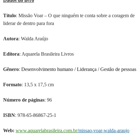
Dados do livro
Título
: Missão Voar – O que ninguém te conta sobre a coragem de
liderar de dentro para fora
Autor
a
: Walda Araújo
Editora
: Aquarela Brasileira Livros
Gênero
:
Desenvolvimento humano / Liderança / Gestão de pessoas
Formato
: 13,5 x 17,5 cm
Número de páginas
: 96
ISBN
:
978-65-86867-25-1
Web:
www.aquarelabrasileira.com.br
/missao-voar-walda-araujo