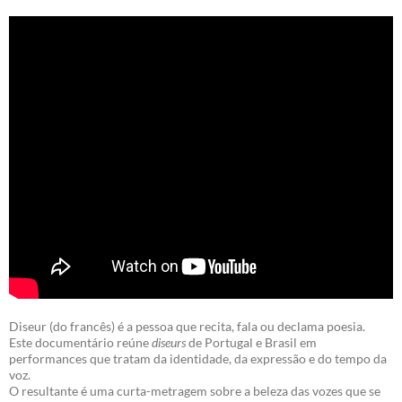
Diseur (do francês) é a pessoa que recita, fala ou declama poesia.
Este documentário reúne
diseurs
de Portugal e Brasil em
performances que tratam da identidade, da expressão e do tempo da
voz.
O resultante é uma curta-metragem sobre a beleza das vozes que se