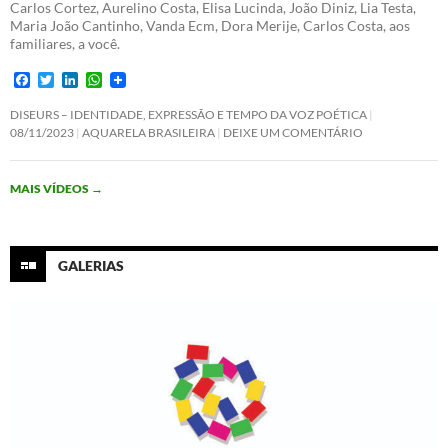
Carlos Cortez, Aurelino Costa, Elisa Lucinda, João Diniz, Lia Testa,
Maria João Cantinho, Vanda Ecm, Dora Merije, Carlos Costa, aos
familiares, a você.
F
T
L
W
a
w
i
h
c
i
n
a
DISEURS – IDENTIDADE, EXPRESSÃO E TEMPO DA VOZ POÉTICA
e
t
k
t
08/11/2023
AQUARELA BRASILEIRA
DEIXE UM COMENTÁRIO
b
t
e
s
o
e
d
A
o
r
I
p
MAIS VÍDEOS
→
k
n
p
GALERIAS