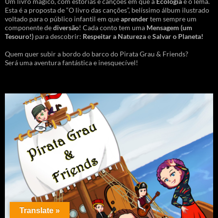
Um livro mágico, com estórias e canções em que a
Ecologia
é o lema.
Esta é a proposta de “O livro das canções”, belíssimo álbum ilustrado
voltado para o público infantil em que
aprender
tem sempre um
componente de
diversão
! Cada conto tem uma
Mensagem
(um
Tesouro!)
para descobrir:
Respeitar a Natureza
e
Salvar o Planeta!
Quem quer subir a bordo do barco do Pirata Grau & Friends?
Será uma aventura fantástica e inesquecível!
Translate »